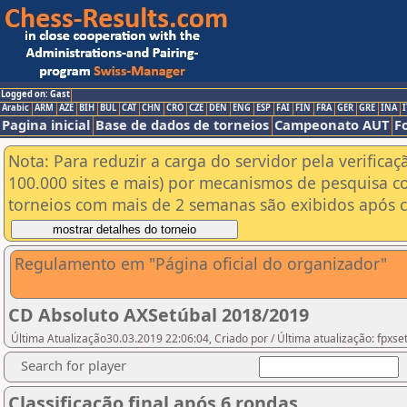
Logged on: Gast
Arabic
ARM
AZE
BIH
BUL
CAT
CHN
CRO
CZE
DEN
ENG
ESP
FAI
FIN
FRA
GER
GRE
INA
I
Pagina inicial
Base de dados de torneios
Campeonato AUT
F
Nota: Para reduzir a carga do servidor pela verificaç
100.000 sites e mais) por mecanismos de pesquisa c
torneios com mais de 2 semanas são exibidos após cl
Regulamento em "Página oficial do organizador"
CD Absoluto AXSetúbal 2018/2019
Última Atualização30.03.2019 22:06:04, Criado por / Última atualização: fpxse
Search for player
Classificação final após 6 rondas