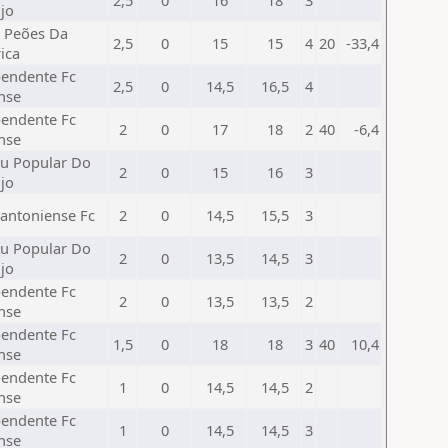
2,5
0
16
18
3
jo
 Peões Da
2,5
0
15
15
4
20
-33,4
ica
endente Fc
2,5
0
14,5
16,5
4
nse
endente Fc
2
0
17
18
2
40
-6,4
nse
u Popular Do
2
0
15
16
3
jo
antoniense Fc
2
0
14,5
15,5
3
u Popular Do
2
0
13,5
14,5
3
jo
endente Fc
2
0
13,5
13,5
2
nse
endente Fc
1,5
0
18
18
3
40
10,4
nse
endente Fc
1
0
14,5
14,5
2
nse
endente Fc
1
0
14,5
14,5
3
nse