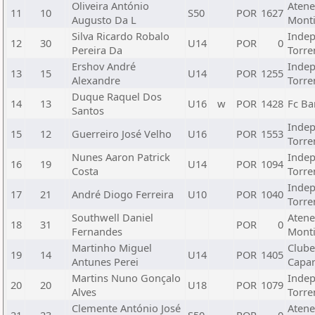
Oliveira António
Atene
11
10
S50
POR
1627
Augusto Da L
Monti
Silva Ricardo Robalo
Indep
12
30
U14
POR
0
Pereira Da
Torre
Ershov André
Indep
13
15
U14
POR
1255
Alexandre
Torre
Duque Raquel Dos
14
13
U16
w
POR
1428
Fc Ba
Santos
Indep
15
12
Guerreiro José Velho
U16
POR
1553
Torre
Nunes Aaron Patrick
Indep
16
19
U14
POR
1094
Costa
Torre
Indep
17
21
André Diogo Ferreira
U10
POR
1040
Torre
Southwell Daniel
Atene
18
31
POR
0
Fernandes
Monti
Martinho Miguel
Clube
19
14
U14
POR
1405
Antunes Perei
Capar
Martins Nuno Gonçalo
Indep
20
20
U18
POR
1079
Alves
Torre
Clemente António José
Atene