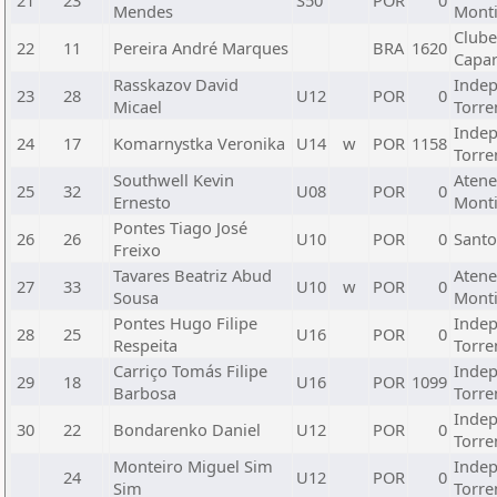
21
23
S50
POR
0
Mendes
Monti
Clube
22
11
Pereira André Marques
BRA
1620
Capar
Rasskazov David
Indep
23
28
U12
POR
0
Micael
Torre
Indep
24
17
Komarnystka Veronika
U14
w
POR
1158
Torre
Southwell Kevin
Atene
25
32
U08
POR
0
Ernesto
Monti
Pontes Tiago José
26
26
U10
POR
0
Santo
Freixo
Tavares Beatriz Abud
Atene
27
33
U10
w
POR
0
Sousa
Monti
Pontes Hugo Filipe
Indep
28
25
U16
POR
0
Respeita
Torre
Carriço Tomás Filipe
Indep
29
18
U16
POR
1099
Barbosa
Torre
Indep
30
22
Bondarenko Daniel
U12
POR
0
Torre
Monteiro Miguel Sim
Indep
24
U12
POR
0
Sim
Torre