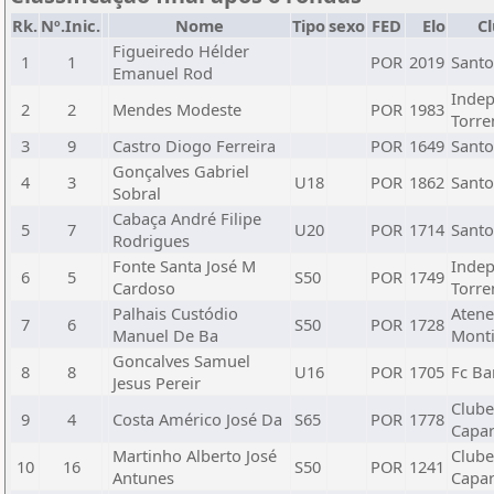
Rk.
Nº.Inic.
Nome
Tipo
sexo
FED
Elo
C
Figueiredo Hélder
1
1
POR
2019
Santo
Emanuel Rod
Indep
2
2
Mendes Modeste
POR
1983
Torre
3
9
Castro Diogo Ferreira
POR
1649
Santo
Gonçalves Gabriel
4
3
U18
POR
1862
Santo
Sobral
Cabaça André Filipe
5
7
U20
POR
1714
Santo
Rodrigues
Fonte Santa José M
Indep
6
5
S50
POR
1749
Cardoso
Torre
Palhais Custódio
Atene
7
6
S50
POR
1728
Manuel De Ba
Monti
Goncalves Samuel
8
8
U16
POR
1705
Fc Ba
Jesus Pereir
Clube
9
4
Costa Américo José Da
S65
POR
1778
Capar
Martinho Alberto José
Clube
10
16
S50
POR
1241
Antunes
Capar