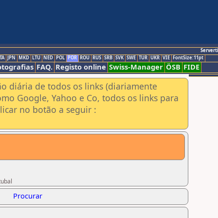
Servert
TA
JPN
MKD
LTU
NED
POL
POR
ROU
RUS
SRB
SVK
SWE
TUR
UKR
VIE
FontSize:11pt
otografias
FAQ.
Registo online
Swiss-Manager
ÖSB
FIDE
ão diária de todos os links (diariamente
omo Google, Yahoo e Co, todos os links para
icar no botão a seguir :
tubal
Procurar