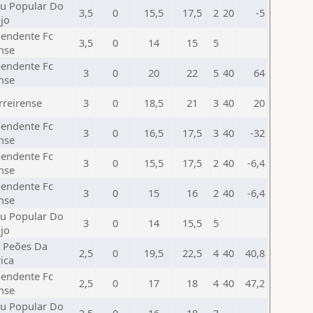
u Popular Do
3,5
0
15,5
17,5
2
20
-5
jo
endente Fc
3,5
0
14
15
5
nse
endente Fc
3
0
20
22
5
40
64
nse
rreirense
3
0
18,5
21
3
40
20
endente Fc
3
0
16,5
17,5
3
40
-32
nse
endente Fc
3
0
15,5
17,5
2
40
-6,4
nse
endente Fc
3
0
15
16
2
40
-6,4
nse
u Popular Do
3
0
14
15,5
5
jo
 Peões Da
2,5
0
19,5
22,5
4
40
40,8
ica
endente Fc
2,5
0
17
18
4
40
47,2
nse
u Popular Do