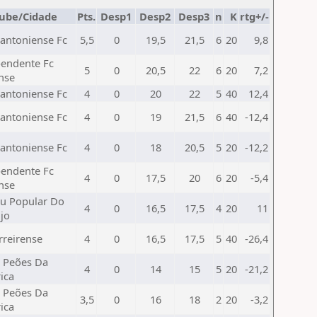
lube/Cidade
Pts.
Desp1
Desp2
Desp3
n
K
rtg+/-
antoniense Fc
5,5
0
19,5
21,5
6
20
9,8
endente Fc
5
0
20,5
22
6
20
7,2
nse
antoniense Fc
4
0
20
22
5
40
12,4
antoniense Fc
4
0
19
21,5
6
40
-12,4
antoniense Fc
4
0
18
20,5
5
20
-12,2
endente Fc
4
0
17,5
20
6
20
-5,4
nse
u Popular Do
4
0
16,5
17,5
4
20
11
jo
rreirense
4
0
16,5
17,5
5
40
-26,4
 Peões Da
4
0
14
15
5
20
-21,2
ica
 Peões Da
3,5
0
16
18
2
20
-3,2
ica