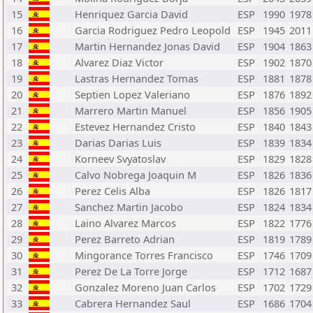
15
Henriquez Garcia David
ESP
1990
1978
16
Garcia Rodriguez Pedro Leopold
ESP
1945
2011
17
Martin Hernandez Jonas David
ESP
1904
1863
18
Alvarez Diaz Victor
ESP
1902
1870
19
Lastras Hernandez Tomas
ESP
1881
1878
20
Septien Lopez Valeriano
ESP
1876
1892
21
Marrero Martin Manuel
ESP
1856
1905
22
Estevez Hernandez Cristo
ESP
1840
1843
23
Darias Darias Luis
ESP
1839
1834
24
Korneev Svyatoslav
ESP
1829
1828
25
Calvo Nobrega Joaquin M
ESP
1826
1836
26
Perez Celis Alba
ESP
1826
1817
27
Sanchez Martin Jacobo
ESP
1824
1834
28
Laino Alvarez Marcos
ESP
1822
1776
29
Perez Barreto Adrian
ESP
1819
1789
30
Mingorance Torres Francisco
ESP
1746
1709
31
Perez De La Torre Jorge
ESP
1712
1687
32
Gonzalez Moreno Juan Carlos
ESP
1702
1729
33
Cabrera Hernandez Saul
ESP
1686
1704