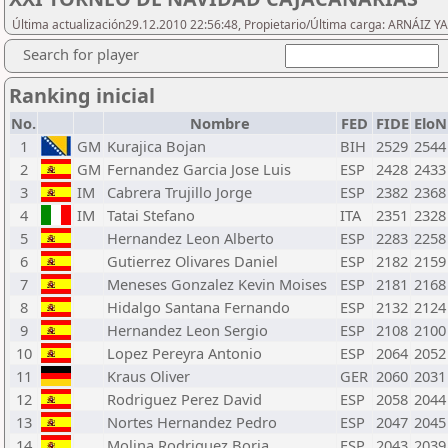
Última actualización29.12.2010 22:56:48, Propietario/Última carga: ARNÁIZ Y
Search for player
Ranking inicial
No.
Nombre
FED
FIDE
EloN
1
GM
Kurajica Bojan
BIH
2529
2544
2
GM
Fernandez Garcia Jose Luis
ESP
2428
2433
3
IM
Cabrera Trujillo Jorge
ESP
2382
2368
4
IM
Tatai Stefano
ITA
2351
2328
5
Hernandez Leon Alberto
ESP
2283
2258
6
Gutierrez Olivares Daniel
ESP
2182
2159
7
Meneses Gonzalez Kevin Moises
ESP
2181
2168
8
Hidalgo Santana Fernando
ESP
2132
2124
9
Hernandez Leon Sergio
ESP
2108
2100
10
Lopez Pereyra Antonio
ESP
2064
2052
11
Kraus Oliver
GER
2060
2031
12
Rodriguez Perez David
ESP
2058
2044
13
Nortes Hernandez Pedro
ESP
2047
2045
14
Molina Rodriguez Borja
ESP
2043
2039