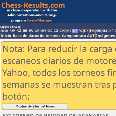
Logged on: Gast
Arabic
ARM
AZE
BIH
BUL
CAT
CHN
CRO
CZE
DEN
ENG
ESP
FAI
FIN
FRA
GER
GRE
INA
I
Inicio
Base de datos de torneos
Campeonato AUT
Imágenes
Nota: Para reducir la carga 
escaneos diarios de motor
Yahoo, todos los torneos f
semanas se muestran tras p
botón:
XXI TORNEO DE NAVIDAD CAJACANARIAS