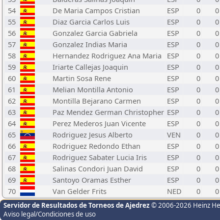
54
De Maria Campos Cristian
ESP
0
0
55
Diaz Garcia Carlos Luis
ESP
0
0
56
Gonzalez Garcia Gabriela
ESP
0
0
57
Gonzalez Indias Maria
ESP
0
0
58
Hernandez Rodriguez Ana Maria
ESP
0
0
59
Iriarte Callejas Joaquin
ESP
0
0
60
Martin Sosa Rene
ESP
0
0
61
Melian Montilla Antonio
ESP
0
0
62
Montilla Bejarano Carmen
ESP
0
0
63
Paz Mendez German Christopher
ESP
0
0
64
Perez Mederos Juan Vicente
ESP
0
0
65
Rodriguez Jesus Alberto
VEN
0
0
66
Rodriguez Redondo Ethan
ESP
0
0
67
Rodriguez Sabater Lucia Iris
ESP
0
0
68
Salinas Condori Juan David
ESP
0
0
69
Santoyo Oramas Esther
ESP
0
0
70
Van Gelder Frits
NED
0
0
Servidor de Resultados de Torneos de Ajedrez
© 2006-2026 Heinz H
Aviso legal/Condiciones de uso