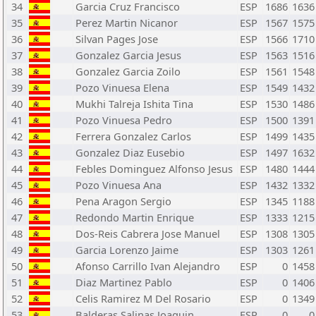
34
Garcia Cruz Francisco
ESP
1686
1636
35
Perez Martin Nicanor
ESP
1567
1575
36
Silvan Pages Jose
ESP
1566
1710
37
Gonzalez Garcia Jesus
ESP
1563
1516
38
Gonzalez Garcia Zoilo
ESP
1561
1548
39
Pozo Vinuesa Elena
ESP
1549
1432
40
Mukhi Talreja Ishita Tina
ESP
1530
1486
41
Pozo Vinuesa Pedro
ESP
1500
1391
42
Ferrera Gonzalez Carlos
ESP
1499
1435
43
Gonzalez Diaz Eusebio
ESP
1497
1632
44
Febles Dominguez Alfonso Jesus
ESP
1480
1444
45
Pozo Vinuesa Ana
ESP
1432
1332
46
Pena Aragon Sergio
ESP
1345
1188
47
Redondo Martin Enrique
ESP
1333
1215
48
Dos-Reis Cabrera Jose Manuel
ESP
1308
1305
49
Garcia Lorenzo Jaime
ESP
1303
1261
50
Afonso Carrillo Ivan Alejandro
ESP
0
1458
51
Diaz Martinez Pablo
ESP
0
1406
52
Celis Ramirez M Del Rosario
ESP
0
1349
53
Balderas Salinas Joaquin
ESP
0
0