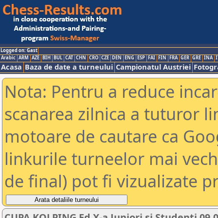
Logged on: Gast
Arabic
ARM
AZE
BIH
BUL
CAT
CHN
CRO
CZE
DEN
ENG
ESP
FAI
FIN
FRA
GER
GRE
INA
I
Acasa
Baza de date a turneului
Campionatul Austriei
Fotogra
Nota: Pentru a reduce incar
scanarea zilnica a tuturor li
motoare de cautare ca Goog
linkurile turneelor mai vec
de final) pot fi vizualizate p
CUPA KOLPING Ed X-a Juniori si Studenti 09.