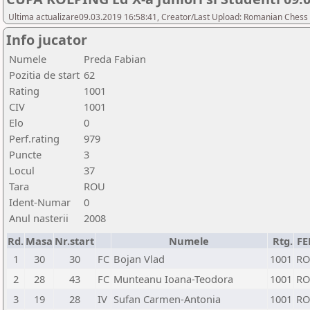
Ultima actualizare09.03.2019 16:58:41, Creator/Last Upload: Romanian Chess 
Info jucator
Numele
Preda Fabian
Pozitia de start
62
Rating
1001
CIV
1001
Elo
0
Perf.rating
979
Puncte
3
Locul
37
Tara
ROU
Ident-Numar
0
Anul nasterii
2008
Rd.
Masa
Nr.start
Numele
Rtg.
FE
1
30
30
FC
Bojan Vlad
1001
R
2
28
43
FC
Munteanu Ioana-Teodora
1001
R
3
19
28
IV
Sufan Carmen-Antonia
1001
R