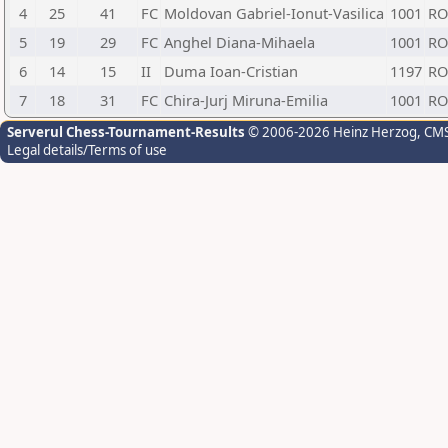
4
25
41
FC
Moldovan Gabriel-Ionut-Vasilica
1001
R
5
19
29
FC
Anghel Diana-Mihaela
1001
R
6
14
15
II
Duma Ioan-Cristian
1197
R
7
18
31
FC
Chira-Jurj Miruna-Emilia
1001
R
Serverul Chess-Tournament-Results
© 2006-2026 Heinz Herzog
, CM
Legal details/Terms of use