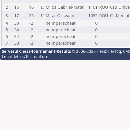
2
16
16
II
Milos Gabriel-Matei
1161
ROU
Csu Unive
3
17
26
II
Mitar Octavian
1035
ROU
Cs Mediat
4
33
-2
neimperecheat
0
5
34
-2
neimperecheat
0
6
34
-2
neimperecheat
0
7
33
-2
neimperecheat
0
Serverul Chess-Tournament-Results
© 2006-2026 Heinz Herzog
, CM
Legal details/Terms of use