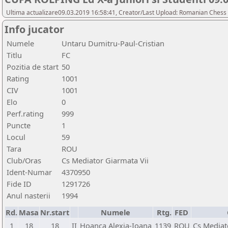
Ultima actualizare09.03.2019 16:58:41, Creator/Last Upload: Romanian Chess 
Info jucator
Numele
Untaru Dumitru-Paul-Cristian
Titlu
FC
Pozitia de start
50
Rating
1001
CIV
1001
Elo
0
Perf.rating
999
Puncte
1
Locul
59
Tara
ROU
Club/Oras
Cs Mediator Giarmata Vii
Ident-Numar
4370950
Fide ID
1291726
Anul nasterii
1994
Rd.
Masa
Nr.start
Numele
Rtg.
FED
1
18
18
II
Hoanca Alexia-Ioana
1139
ROU
Cs Mediat