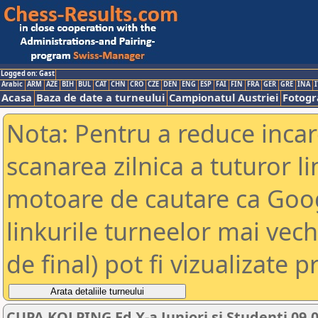
Logged on: Gast
Arabic
ARM
AZE
BIH
BUL
CAT
CHN
CRO
CZE
DEN
ENG
ESP
FAI
FIN
FRA
GER
GRE
INA
I
Acasa
Baza de date a turneului
Campionatul Austriei
Fotogra
Nota: Pentru a reduce incar
scanarea zilnica a tuturor li
motoare de cautare ca Goog
linkurile turneelor mai vec
de final) pot fi vizualizate p
CUPA KOLPING Ed X-a Juniori si Studenti 09.