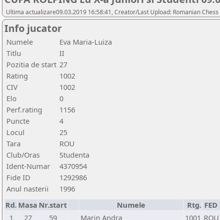
Ultima actualizare09.03.2019 16:58:41, Creator/Last Upload: Romanian Chess 
Info jucator
Numele
Eva Maria-Luiza
Titlu
II
Pozitia de start
27
Rating
1002
CIV
1002
Elo
0
Perf.rating
1156
Puncte
4
Locul
25
Tara
ROU
Club/Oras
Studenta
Ident-Numar
4370954
Fide ID
1292986
Anul nasterii
1996
Rd.
Masa
Nr.start
Numele
Rtg.
FED
1
27
59
Marin Andra
1001
ROU