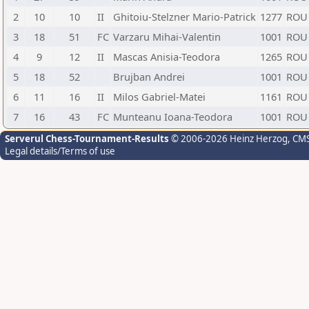
2
10
10
II
Ghitoiu-Stelzner Mario-Patrick
1277
ROU
3
18
51
FC
Varzaru Mihai-Valentin
1001
ROU
4
9
12
II
Mascas Anisia-Teodora
1265
ROU
5
18
52
Brujban Andrei
1001
ROU
6
11
16
II
Milos Gabriel-Matei
1161
ROU
7
16
43
FC
Munteanu Ioana-Teodora
1001
ROU
Serverul Chess-Tournament-Results
© 2006-2026 Heinz Herzog
, CM
Legal details/Terms of use