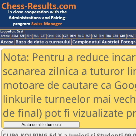
Logged on: Gast
Arabic
ARM
AZE
BIH
BUL
CAT
CHN
CRO
CZE
DEN
ENG
ESP
FAI
FIN
FRA
GER
GRE
INA
I
Acasa
Baza de date a turneului
Campionatul Austriei
Fotogra
Nota: Pentru a reduce incar
scanarea zilnica a tuturor li
motoare de cautare ca Goog
linkurile turneelor mai vec
de final) pot fi vizualizate p
CUPA KOLPING Ed X-a Juniori si Studenti 09.