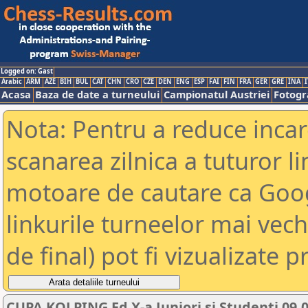
Logged on: Gast
Arabic
ARM
AZE
BIH
BUL
CAT
CHN
CRO
CZE
DEN
ENG
ESP
FAI
FIN
FRA
GER
GRE
INA
I
Acasa
Baza de date a turneului
Campionatul Austriei
Fotogra
Nota: Pentru a reduce incar
scanarea zilnica a tuturor li
motoare de cautare ca Goog
linkurile turneelor mai vec
de final) pot fi vizualizate p
CUPA KOLPING Ed X-a Juniori si Studenti 09.