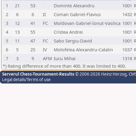
1
21
53
Dominte Alexandru
1001
2
6
6
II
Coman Gabriel-Flavius
1432
3
12
41
FC
Moldovan Gabriel-Ionut-Vasilica
1001
4
13
55
Cristea Andrei
1001
5
11
47
FC
Sabo Sergiu-David
1001
6
5
25
IV
Motofelea Alexandru-Catalin
1037
7
3
9
AFM
Iucu Mihai
1318
*) Rating difference of more than 400. It was limited to 400.
Serverul Chess-Tournament-Results
© 2006-2026 Heinz Herzog
, CM
Legal details/Terms of use