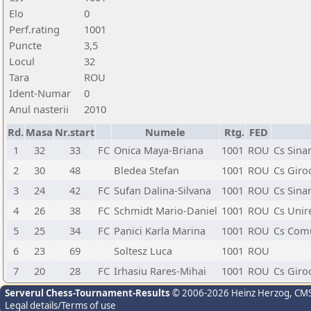
Elo
0
Perf.rating
1001
Puncte
3,5
Locul
32
Tara
ROU
Ident-Numar
0
Anul nasterii
2010
Rd.
Masa
Nr.start
Numele
Rtg.
FED
1
32
33
FC
Onica Maya-Briana
1001
ROU
Cs Sina
2
30
48
Bledea Stefan
1001
ROU
Cs Giro
3
24
42
FC
Sufan Dalina-Silvana
1001
ROU
Cs Sina
4
26
38
FC
Schmidt Mario-Daniel
1001
ROU
Cs Unir
5
25
34
FC
Panici Karla Marina
1001
ROU
Cs Comu
6
23
69
Soltesz Luca
1001
ROU
7
20
28
FC
Irhasiu Rares-Mihai
1001
ROU
Cs Giro
Serverul Chess-Tournament-Results
© 2006-2026 Heinz Herzog
, CM
Legal details/Terms of use