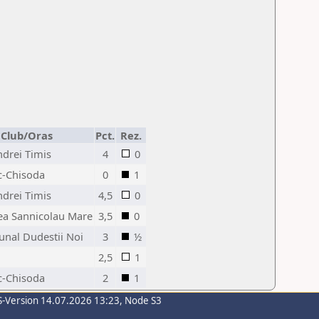
Club/Oras
Pct.
Rez.
ndrei Timis
4
0
c-Chisoda
0
1
ndrei Timis
4,5
0
ea Sannicolau Mare
3,5
0
nal Dudestii Noi
3
½
2,5
1
c-Chisoda
2
1
S-Version 14.07.2026 13:23, Node S3