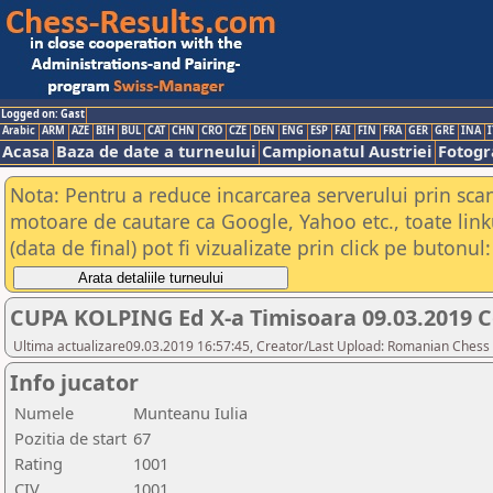
Logged on: Gast
Arabic
ARM
AZE
BIH
BUL
CAT
CHN
CRO
CZE
DEN
ENG
ESP
FAI
FIN
FRA
GER
GRE
INA
I
Acasa
Baza de date a turneului
Campionatul Austriei
Fotogra
Nota: Pentru a reduce incarcarea serverului prin scana
motoare de cautare ca Google, Yahoo etc., toate link
(data de final) pot fi vizualizate prin click pe butonul:
CUPA KOLPING Ed X-a Timisoara 09.03.2019 C
Ultima actualizare09.03.2019 16:57:45, Creator/Last Upload: Romanian Chess 
Info jucator
Numele
Munteanu Iulia
Pozitia de start
67
Rating
1001
CIV
1001