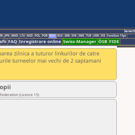
Servert
TA
JPN
MKD
LTU
NED
POL
POR
ROU
RUS
SRB
SVK
SWE
TUR
UKR
VIE
FontSize:11pt
fii
FAQ
Inregistrare online
Swiss-Manager
ÖSB
FIDE
rea zilnica a tuturor linkurilor de catre
urile turneelor mai vechi de 2 saptamani
opii
Federation (Licence 15)