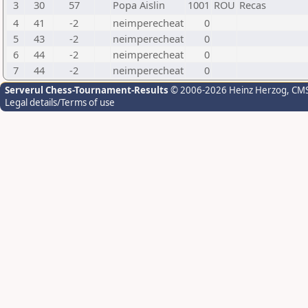
3
30
57
Popa Aislin
1001
ROU
Recas
4
41
-2
neimperecheat
0
5
43
-2
neimperecheat
0
6
44
-2
neimperecheat
0
7
44
-2
neimperecheat
0
Serverul Chess-Tournament-Results
© 2006-2026 Heinz Herzog
, CM
Legal details/Terms of use