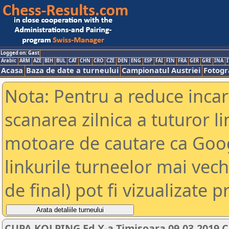
Logged on: Gast
Arabic
ARM
AZE
BIH
BUL
CAT
CHN
CRO
CZE
DEN
ENG
ESP
FAI
FIN
FRA
GER
GRE
INA
I
Acasa
Baza de date a turneului
Campionatul Austriei
Fotogra
Nota: Pentru a reduce incar
scanarea zilnica a tuturor li
motoare de cautare ca Goog
linkurile turneelor mai vec
de final) pot fi vizualizate p
CUPA KOLPING Ed X-a Timisoara 09.03.2019 C