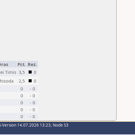
Oras
Pct.
Rez.
ei Timis
3,5
0
Chisoda
2,5
0
0
- 0
0
- 0
0
- 0
0
- 0
0
- 0
S-Version 14.07.2026 13:23, Node S3