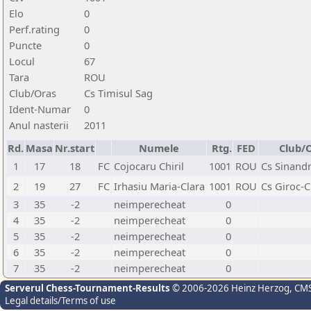
Elo
0
Perf.rating
0
Puncte
0
Locul
67
Tara
ROU
Club/Oras
Cs Timisul Sag
Ident-Numar
0
Anul nasterii
2011
Rd.
Masa
Nr.start
Numele
Rtg.
FED
Club/
1
17
18
FC
Cojocaru Chiril
1001
ROU
Cs Sinandr
2
19
27
FC
Irhasiu Maria-Clara
1001
ROU
Cs Giroc-
3
35
-2
neimperecheat
0
4
35
-2
neimperecheat
0
5
35
-2
neimperecheat
0
6
35
-2
neimperecheat
0
7
35
-2
neimperecheat
0
Serverul Chess-Tournament-Results
© 2006-2026 Heinz Herzog
, CM
Legal details/Terms of use