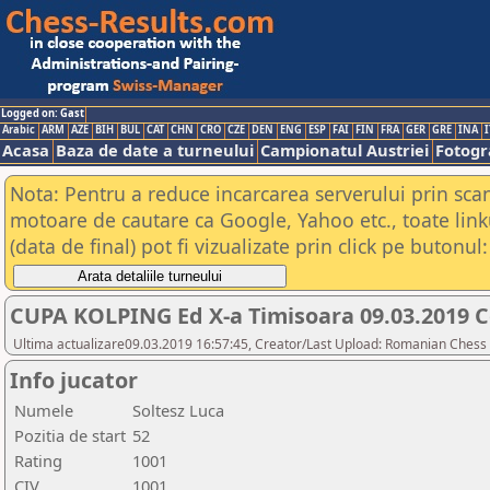
Logged on: Gast
Arabic
ARM
AZE
BIH
BUL
CAT
CHN
CRO
CZE
DEN
ENG
ESP
FAI
FIN
FRA
GER
GRE
INA
I
Acasa
Baza de date a turneului
Campionatul Austriei
Fotogra
Nota: Pentru a reduce incarcarea serverului prin scana
motoare de cautare ca Google, Yahoo etc., toate link
(data de final) pot fi vizualizate prin click pe butonul:
CUPA KOLPING Ed X-a Timisoara 09.03.2019 C
Ultima actualizare09.03.2019 16:57:45, Creator/Last Upload: Romanian Chess 
Info jucator
Numele
Soltesz Luca
Pozitia de start
52
Rating
1001
CIV
1001