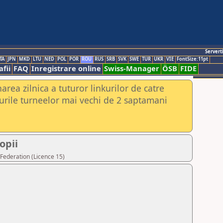
Servert
TA
JPN
MKD
LTU
NED
POL
POR
ROU
RUS
SRB
SVK
SWE
TUR
UKR
VIE
FontSize:11pt
fii
FAQ
Inregistrare online
Swiss-Manager
ÖSB
FIDE
rea zilnica a tuturor linkurilor de catre
urile turneelor mai vechi de 2 saptamani
opii
Federation (Licence 15)