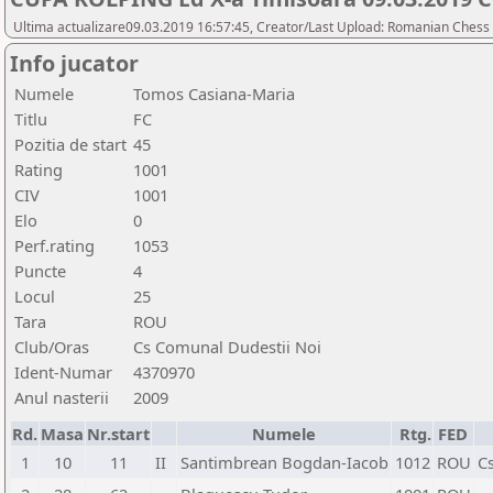
Ultima actualizare09.03.2019 16:57:45, Creator/Last Upload: Romanian Chess 
Info jucator
Numele
Tomos Casiana-Maria
Titlu
FC
Pozitia de start
45
Rating
1001
CIV
1001
Elo
0
Perf.rating
1053
Puncte
4
Locul
25
Tara
ROU
Club/Oras
Cs Comunal Dudestii Noi
Ident-Numar
4370970
Anul nasterii
2009
Rd.
Masa
Nr.start
Numele
Rtg.
FED
1
10
11
II
Santimbrean Bogdan-Iacob
1012
ROU
Cs