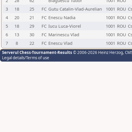
2
28
62
Blaguescu Tudor
1001
ROU
3
18
25
FC
Gutu Catalin-Vlad-Aurelian
1001
ROU
Cs
4
20
21
FC
Enescu Nadia
1001
ROU
C
5
18
29
FC
Iucu Luca-Viorel
1001
ROU
C
6
13
30
FC
Marinescu Vlad
1001
ROU
C
7
8
22
FC
Enescu Vlad
1001
ROU
C
Serverul Chess-Tournament-Results
© 2006-2026 Heinz Herzog
, CM
Legal details/Terms of use