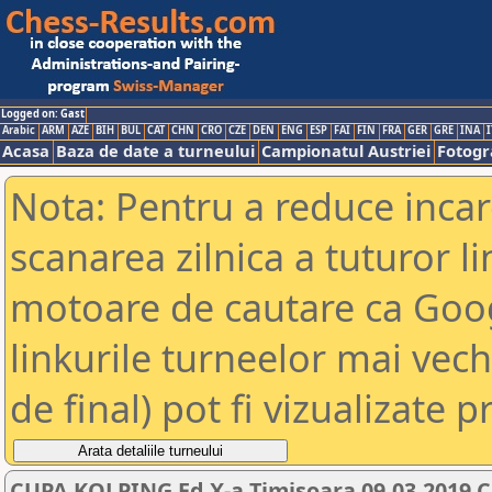
Logged on: Gast
Arabic
ARM
AZE
BIH
BUL
CAT
CHN
CRO
CZE
DEN
ENG
ESP
FAI
FIN
FRA
GER
GRE
INA
I
Acasa
Baza de date a turneului
Campionatul Austriei
Fotogra
Nota: Pentru a reduce incar
scanarea zilnica a tuturor li
motoare de cautare ca Goog
linkurile turneelor mai vec
de final) pot fi vizualizate p
CUPA KOLPING Ed X-a Timisoara 09.03.2019 C