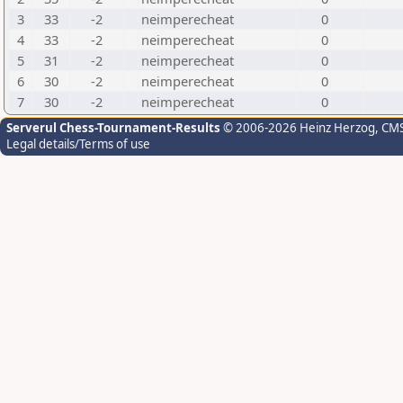
3
33
-2
neimperecheat
0
4
33
-2
neimperecheat
0
5
31
-2
neimperecheat
0
6
30
-2
neimperecheat
0
7
30
-2
neimperecheat
0
Serverul Chess-Tournament-Results
© 2006-2026 Heinz Herzog
, CM
Legal details/Terms of use