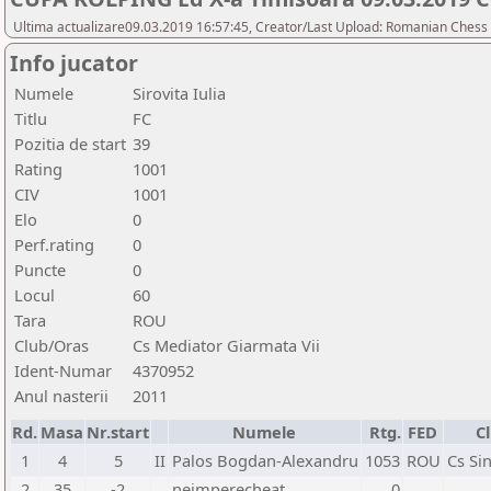
Ultima actualizare09.03.2019 16:57:45, Creator/Last Upload: Romanian Chess 
Info jucator
Numele
Sirovita Iulia
Titlu
FC
Pozitia de start
39
Rating
1001
CIV
1001
Elo
0
Perf.rating
0
Puncte
0
Locul
60
Tara
ROU
Club/Oras
Cs Mediator Giarmata Vii
Ident-Numar
4370952
Anul nasterii
2011
Rd.
Masa
Nr.start
Numele
Rtg.
FED
C
1
4
5
II
Palos Bogdan-Alexandru
1053
ROU
Cs Si
2
35
-2
neimperecheat
0