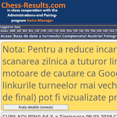
Logged on: Gast
Arabic
ARM
AZE
BIH
BUL
CAT
CHN
CRO
CZE
DEN
ENG
ESP
FAI
FIN
FRA
GER
GRE
INA
I
Acasa
Baza de date a turneului
Campionatul Austriei
Fotogra
Nota: Pentru a reduce incar
scanarea zilnica a tuturor li
motoare de cautare ca Goog
linkurile turneelor mai vec
de final) pot fi vizualizate p
CUPA KOLPING Ed X-a Timisoara 09.03.2019 C