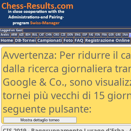
Logged on: Gast
Arabic
ARM
AZE
BIH
BUL
CAT
CHN
CRO
CZE
DEN
ENG
ESP
FAI
FIN
FRA
GER
GRE
INA
I
Home
DB-Tornei
Campionati
Foto
FAQ
Registrazione Online
Avvertenza: Per ridurre il c
dalla ricerca giornaliera tra
Google & Co., sono visualizzab
tornei più vecchi di 15 gio
seguente pulsante:
CIS 2019 - Raggruppamento Lurago d'Erba - 