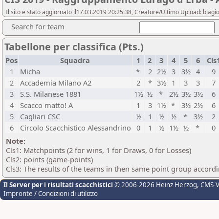
Il sito e stato aggiornato il17.03.2019 20:25:38, Creatore/Ultimo Upload: biagio
Search for team
Tabellone per classifica (Pts.)
Pos
Squadra
1
2
3
4
5
6
Cls
1
Micha
*
2
2½
3
3½
4
9
2
Accademia Milano A2
2
*
3½
1
3
3
7
3
S.S. Milanese 1881
1½
½
*
2½
3½
3½
6
4
Scacco matto! A
1
3
1½
*
3½
2½
6
5
Cagliari CSC
½
1
½
½
*
3½
2
6
Circolo Scacchistico Alessandrino
0
1
½
1½
½
*
0
Note:
Cls1: Matchpoints (2 for wins, 1 for Draws, 0 for Losses)
Cls2: points (game-points)
Cls3: The results of the teams in then same point group accord
Il Server per i risultati scacchistici
© 2006-2026 Heinz Herzog
, CMS-
Impronte / Condizioni di utilizzo