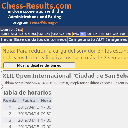
Logged on: Gast
Arabic
ARM
AZE
BIH
BUL
CAT
CHN
CRO
CZE
DEN
ENG
ESP
FAI
FIN
FRA
GER
GRE
INA
I
Inicio
Base de datos de torneos
Campeonato AUT
Imágenes
Nota: Para reducir la carga del servidor en los esc
todos los torneos finalizados hace más de 2 semanas
XLII Open Internacional "Ciudad de San Seb
Última actualización24.04.2019 06:21:18, Propietario/Última carga: GIPU
Tabla de horarios
Ronda
Fecha
Hora
1
2019/04/13
17:00
2
2019/04/14
09:30
3
2019/04/14
17:00
4
2019/04/15
17:00