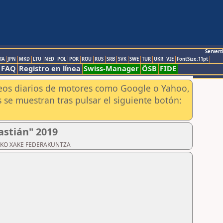
Servert
TA
JPN
MKD
LTU
NED
POL
POR
ROU
RUS
SRB
SVK
SWE
TUR
UKR
VIE
FontSize:11pt
FAQ
Registro en línea
Swiss-Manager
ÖSB
FIDE
aneos diarios de motores como Google o Yahoo,
 se muestran tras pulsar el siguiente botón:
astián" 2019
ZKOAKO XAKE FEDERAKUNTZA