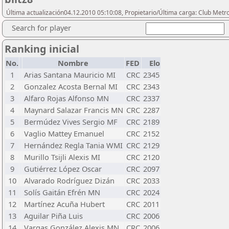
Última actualización04.12.2010 05:10:08, Propietario/Última carga: Club Metr
Search for player
Ranking inicial
No.
Nombre
FED
Elo
1
Arias Santana Mauricio MI
CRC
2345
2
Gonzalez Acosta Bernal MI
CRC
2343
3
Alfaro Rojas Alfonso MN
CRC
2337
4
Maynard Salazar Francis MN
CRC
2287
5
Bermúdez Vives Sergio MF
CRC
2189
6
Vaglio Mattey Emanuel
CRC
2152
7
Hernández Regla Tania WMI
CRC
2129
8
Murillo Tsijli Alexis MI
CRC
2120
9
Gutiérrez López Oscar
CRC
2097
10
Alvarado Rodríguez Dizán
CRC
2033
11
Solís Gaitán Efrén MN
CRC
2024
12
Martínez Acuña Hubert
CRC
2011
13
Aguilar Piña Luis
CRC
2006
14
Vargas González Alexis MN
CRC
2006