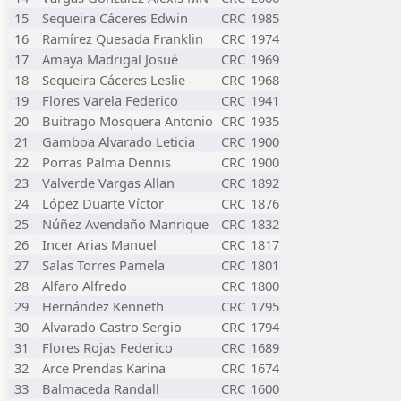
15
Sequeira Cáceres Edwin
CRC
1985
16
Ramírez Quesada Franklin
CRC
1974
17
Amaya Madrigal Josué
CRC
1969
18
Sequeira Cáceres Leslie
CRC
1968
19
Flores Varela Federico
CRC
1941
20
Buitrago Mosquera Antonio
CRC
1935
21
Gamboa Alvarado Leticia
CRC
1900
22
Porras Palma Dennis
CRC
1900
23
Valverde Vargas Allan
CRC
1892
24
López Duarte Víctor
CRC
1876
25
Núñez Avendaño Manrique
CRC
1832
26
Incer Arias Manuel
CRC
1817
27
Salas Torres Pamela
CRC
1801
28
Alfaro Alfredo
CRC
1800
29
Hernández Kenneth
CRC
1795
30
Alvarado Castro Sergio
CRC
1794
31
Flores Rojas Federico
CRC
1689
32
Arce Prendas Karina
CRC
1674
33
Balmaceda Randall
CRC
1600