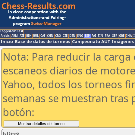
Logged on: Gast
Arabic
ARM
AZE
BIH
BUL
CAT
CHN
CRO
CZE
DEN
ENG
ESP
FAI
FIN
FRA
GER
GRE
INA
I
Inicio
Base de datos de torneos
Campeonato AUT
Imágenes
Nota: Para reducir la carga 
escaneos diarios de motor
Yahoo, todos los torneos f
semanas se muestran tras p
botón:
blitz8