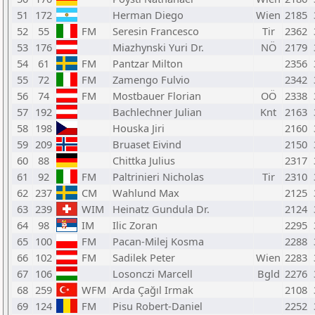
51
172
Herman Diego
Wien
2185
52
55
FM
Seresin Francesco
Tir
2362
53
176
Miazhynski Yuri Dr.
NÖ
2179
54
61
FM
Pantzar Milton
2356
55
72
FM
Zamengo Fulvio
2342
56
74
FM
Mostbauer Florian
OÖ
2338
57
192
Bachlechner Julian
Knt
2163
58
198
Houska Jiri
2160
59
209
Bruaset Eivind
2150
60
88
Chittka Julius
2317
61
92
FM
Paltrinieri Nicholas
Tir
2310
62
237
CM
Wahlund Max
2125
63
239
WIM
Heinatz Gundula Dr.
2124
64
98
IM
Ilic Zoran
2295
65
100
FM
Pacan-Milej Kosma
2288
66
102
FM
Sadilek Peter
Wien
2283
67
106
Losonczi Marcell
Bgld
2276
68
259
WFM
Arda Çağıl Irmak
2108
69
124
FM
Pisu Robert-Daniel
2252