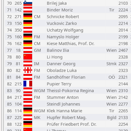
70
265
Brilej Jaka
2103
71
142
Binder Moriz
Tir
2224
72
271
CM
Schnicke Robert
2095
73
150
Vuckovic Zarko
2214
74
350
Uchatzy Wolfgang
2014
75
160
FM
Namyslo Holger
2199
76
162
CM
Kiese Matthias, Prof. Dr.
2198
77
18
GM
Balinov Ilia
Wien
2467
78
80
Li Hong
2328
79
81
IM
Danner Georg
Stmk
2327
80
82
FM
Oboladze Luka
2323
81
84
FM
Sandhöfner Florian
OÖ
2321
82
215
Pupier Terry
2144
83
90
WGM
Theissl-Pokorna Regina
Wien
2310
84
217
FM
Stummer Anton
Wien
2142
85
104
Steindl Johannes
Wien
2277
86
114
WGM
Klek Hanna Marie
Tir
2265
87
225
MK
Hupfer Robert Mag.
Bgld
2133
88
122
Prüfer Friedbert Prof. Dr.
2254
89
231
Li Zhenyu
2129