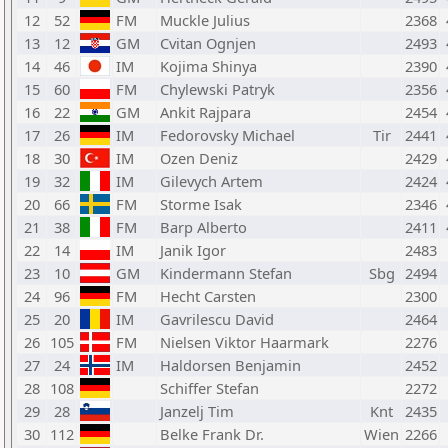
12
52
FM
Muckle Julius
2368
13
12
GM
Cvitan Ognjen
2493
14
46
IM
Kojima Shinya
2390
15
60
FM
Chylewski Patryk
2356
16
22
GM
Ankit Rajpara
2454
17
26
IM
Fedorovsky Michael
Tir
2441
18
30
IM
Ozen Deniz
2429
19
32
IM
Gilevych Artem
2424
20
66
FM
Storme Isak
2346
21
38
FM
Barp Alberto
2411
22
14
IM
Janik Igor
2483
23
10
GM
Kindermann Stefan
Sbg
2494
24
96
FM
Hecht Carsten
2300
25
20
IM
Gavrilescu David
2464
26
105
FM
Nielsen Viktor Haarmark
2276
27
24
IM
Haldorsen Benjamin
2452
28
108
Schiffer Stefan
2272
29
28
Janzelj Tim
Knt
2435
30
112
Belke Frank Dr.
Wien
2266