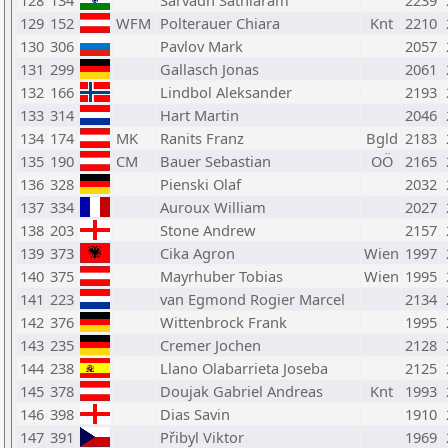
128
134
Sarvadh Sathiaram
2239
129
152
WFM
Polterauer Chiara
Knt
2210
130
306
Pavlov Mark
2057
131
299
Gallasch Jonas
2061
132
166
Lindbol Aleksander
2193
133
314
Hart Martin
2046
134
174
MK
Ranits Franz
Bgld
2183
135
190
CM
Bauer Sebastian
OÖ
2165
136
328
Pienski Olaf
2032
137
334
Auroux William
2027
138
203
Stone Andrew
2157
139
373
Cika Agron
Wien
1997
140
375
Mayrhuber Tobias
Wien
1995
141
223
van Egmond Rogier Marcel
2134
142
376
Wittenbrock Frank
1995
143
235
Cremer Jochen
2128
144
238
Llano Olabarrieta Joseba
2125
145
378
Doujak Gabriel Andreas
Knt
1993
146
398
Dias Savin
1910
147
391
Přibyl Viktor
1969