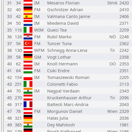
31
34
IM
Mesaros Florian
Stmk
2420
32
40
FM
Gschnitzer Adrian
2410
33
42
IM
Valmana Canto Jaime
2406
34
50
IM
Miedema David
2371
35
116
WIM
Gueci Tea
2259
36
126
FM
Rubil Marko
NÖ
2248
37
56
FM
Tuncer Tuna
2362
38
130
WFM
Schnegg Anna-Lena
Tir
2242
39
58
GM
Vogt Lothar
2358
40
62
IM
Knoll Hermann
OÖ
2353
41
64
FM
Csiki Endre
2351
42
154
IM
Tomaszewski Roman
2205
43
251
Colonetti Fabio
2113
44
70
IM
Nagpal Vardaan
2343
45
270
Kruckenhauser Arthur
Tir
2096
46
317
Battesti Marc-Andria
2043
47
78
FM
Morgunov Daniel
Wien
2329
48
321
Halas Julia
2036
49
385
Dey Mahitosh
1981
50
170
Poysti Nathanael
Wien
2186