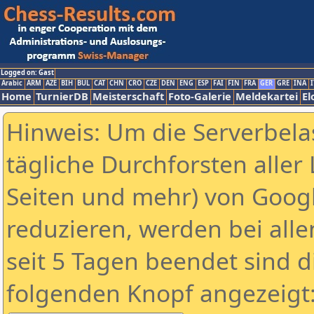
Logged on: Gast
Arabic
ARM
AZE
BIH
BUL
CAT
CHN
CRO
CZE
DEN
ENG
ESP
FAI
FIN
FRA
GER
GRE
INA
I
Home
TurnierDB
Meisterschaft
Foto-Galerie
Meldekartei
El
Hinweis: Um die Serverbela
tägliche Durchforsten aller 
Seiten und mehr) von Goog
reduzieren, werden bei alle
seit 5 Tagen beendet sind d
folgenden Knopf angezeigt