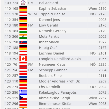
109
324
CM
Bai Adelard
2033
110
168
Kaphle Sebastian
Wien
2190
111
178
WFM
Trippold Denise
NÖ
2178
112
354
Dehmel Jens
2008
113
180
FM
Löw Gerald
2176
114
184
Nemeth Gergely
2170
115
366
Mota Pankit
2002
116
390
Ihnat Marek
1972
117
188
Hilbig Olaf
2167
118
194
Lechner Daniel
NÖ
2161
119
392
Langlois-Remillard Alexis
1965
120
76
FM
Neumeier Klaus
NÖ
2335
121
94
FM
Schnepp Gunnar
2304
122
257
Roebers Eline
2111
123
110
Modler Andreas Prof. Dr.
2269
124
274
Ehs Dominik
OÖ
2094
125
286
Kalaitzoglou Panayotis
2072
126
119
Khmelevskyi Sergii
Wien
2257
127
296
Riemelmoser Stefan
Wien
2063