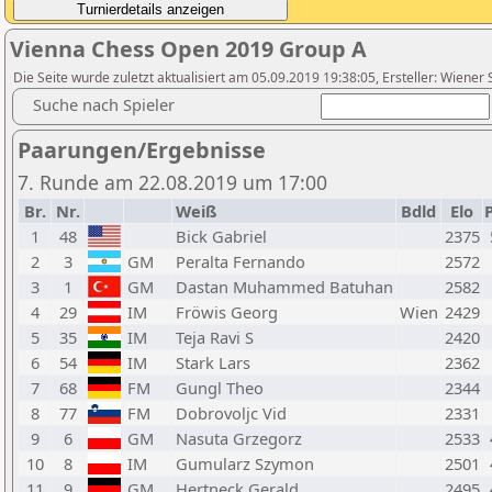
Vienna Chess Open 2019 Group A
Die Seite wurde zuletzt aktualisiert am 05.09.2019 19:38:05, Ersteller: Wiene
Suche nach Spieler
Paarungen/Ergebnisse
7. Runde am 22.08.2019 um 17:00
Br.
Nr.
Weiß
Bdld
Elo
P
1
48
Bick Gabriel
2375
2
3
GM
Peralta Fernando
2572
3
1
GM
Dastan Muhammed Batuhan
2582
4
29
IM
Fröwis Georg
Wien
2429
5
35
IM
Teja Ravi S
2420
6
54
IM
Stark Lars
2362
7
68
FM
Gungl Theo
2344
8
77
FM
Dobrovoljc Vid
2331
9
6
GM
Nasuta Grzegorz
2533
10
8
IM
Gumularz Szymon
2501
11
9
GM
Hertneck Gerald
2495