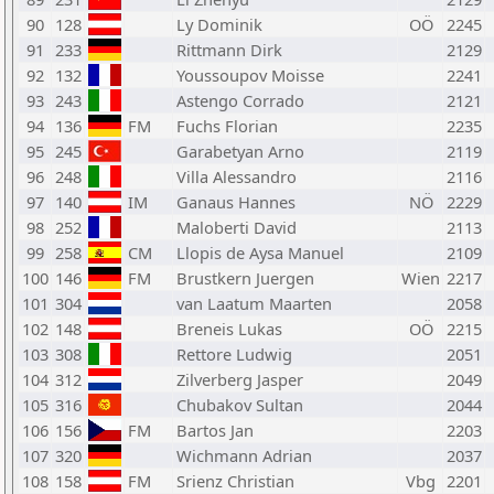
90
128
Ly Dominik
OÖ
2245
91
233
Rittmann Dirk
2129
92
132
Youssoupov Moisse
2241
93
243
Astengo Corrado
2121
94
136
FM
Fuchs Florian
2235
95
245
Garabetyan Arno
2119
96
248
Villa Alessandro
2116
97
140
IM
Ganaus Hannes
NÖ
2229
98
252
Maloberti David
2113
99
258
CM
Llopis de Aysa Manuel
2109
100
146
FM
Brustkern Juergen
Wien
2217
101
304
van Laatum Maarten
2058
102
148
Breneis Lukas
OÖ
2215
103
308
Rettore Ludwig
2051
104
312
Zilverberg Jasper
2049
105
316
Chubakov Sultan
2044
106
156
FM
Bartos Jan
2203
107
320
Wichmann Adrian
2037
108
158
FM
Srienz Christian
Vbg
2201