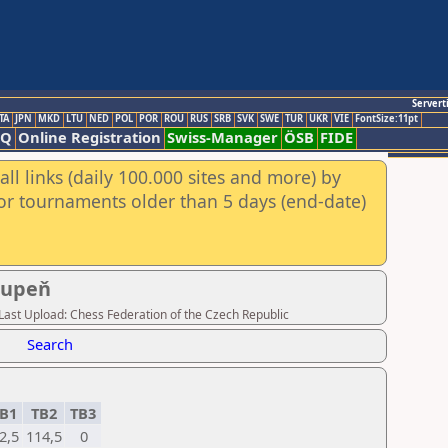
Servert
TA
JPN
MKD
LTU
NED
POL
POR
ROU
RUS
SRB
SVK
SWE
TUR
UKR
VIE
FontSize:11pt
AQ
Online Registration
Swiss-Manager
ÖSB
FIDE
ll links (daily 100.000 sites and more) by
for tournaments older than 5 days (end-date)
stupeň
r,Last Upload: Chess Federation of the Czech Republic
Search
B1
TB2
TB3
2,5
114,5
0