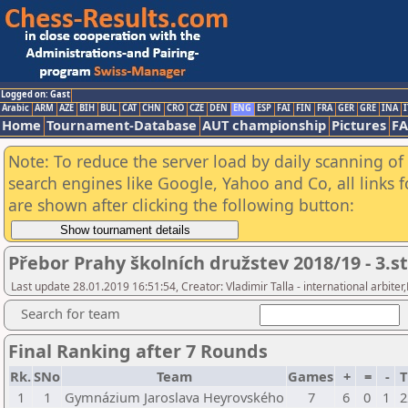
Logged on: Gast
Arabic
ARM
AZE
BIH
BUL
CAT
CHN
CRO
CZE
DEN
ENG
ESP
FAI
FIN
FRA
GER
GRE
INA
I
Home
Tournament-Database
AUT championship
Pictures
F
Note: To reduce the server load by daily scanning of a
search engines like Google, Yahoo and Co, all links 
are shown after clicking the following button:
Přebor Prahy školních družstev 2018/19 - 3.
Last update 28.01.2019 16:51:54, Creator: Vladimir Talla - international arbite
Search for team
Final Ranking after 7 Rounds
Rk.
SNo
Team
Games
+
=
-
T
1
1
Gymnázium Jaroslava Heyrovského
7
6
0
1
2