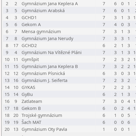
2
2
Gymnázium Jana Keplera A
7
6
0
1
3
5
Gymnázium Arabská
7
6
0
1
4
3
GCHD1
7
3
1
3
1
5
6
Gekom A
7
4
0
3
6
7
Mensa gymnázium
7
3
1
3
7
8
Gymnázium Jana Nerudy
7
3
3
1
8
17
GCHD2
6
2
1
3
9
4
Gymnázium Na Vítězné Pláni
7
3
1
3
1
10
11
Gymšpit
7
2
3
2
1
11
15
Gymnázium Jana Keplera B
7
3
2
2
1
12
12
Gymnázium Písnická
6
3
0
3
1
13
16
Gymnázium J. Seiferta
7
2
3
2
14
10
GYKAS
7
2
2
3
15
14
GyBu
6
2
1
3
16
9
Zatlateam
7
3
0
4
1
17
18
Gekom B
6
0
2
4
1
18
20
Trojské gymnázium
6
1
0
5
19
19
Šach MAT
6
0
0
6
20
13
Gymnázium Oty Pavla
1
0
0
1