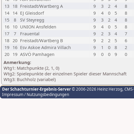
13
18
Freistadt/Wartberg A
9
3
2
4
8
14
14
EJ Gleisdorf
9
4
0
5
8
15
8
SV Steyregg
9
3
2
4
8
16
10
UNION Ansfelden
9
4
0
5
8
17
7
Frauental
9
2
3
4
7
18
20
Freistadt/Wartberg B
9
2
2
5
6
19
16
Esv Askoe Admira Villach
9
1
0
8
2
20
19
ASVÖ Pamhagen
9
0
0
9
0
Anmerkung:
Wtg1: Matchpunkte (2, 1, 0)
Wtg2: Spielepunkte der einzelnen Spieler dieser Mannschaft
Wtg3: Buchholz (variabel)
Der Schachturnier-Ergebnis-Server
© 2006-2026 Heinz Herzog
, CMS
Impressum / Nutzungsbedingungen