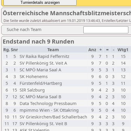
Österreichische Mannschaftsblitzmeistersc
Die Seite wurde zuletzt aktualisiert am 19.01.2019 13:46:43, Ersteller/Letzte
Suche nach Team
Endstand nach 9 Runden
Rg.
Snr
Team
Anz
+
=
-
Wtg1
1
5
SV Raika Rapid Feffernitz
9
7
1
1
15
2
2
SV Pillenkönig St. Veit A
9
7
0
2
14
3
1
SC MPÖ Maria Saal A
9
5
3
1
13
4
3
SK Hohenems
9
6
0
3
12
5
4
Fürstenfeld/Hartberg
9
5
1
3
11
6
15
SIR Salzburg
9
4
2
3
10
7
12
SC MPÖ Maria Saal B
9
4
2
3
10
8
9
Data Technology Pressbaum
9
5
0
4
10
9
6
mpimmo Wien - SK Ottakring
9
5
0
4
10
10
11
SV Grieskirchen/Bad Schallerbach
9
4
2
3
10
11
17
SV Pillenkönig St. Veit B
9
3
3
3
9
12
13
ASK St.Valentin
9
3
3
3
9