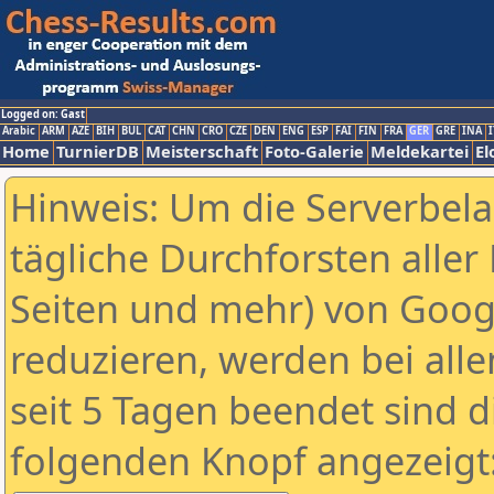
Logged on: Gast
Arabic
ARM
AZE
BIH
BUL
CAT
CHN
CRO
CZE
DEN
ENG
ESP
FAI
FIN
FRA
GER
GRE
INA
I
Home
TurnierDB
Meisterschaft
Foto-Galerie
Meldekartei
El
Hinweis: Um die Serverbel
tägliche Durchforsten aller 
Seiten und mehr) von Goog
reduzieren, werden bei alle
seit 5 Tagen beendet sind d
folgenden Knopf angezeigt