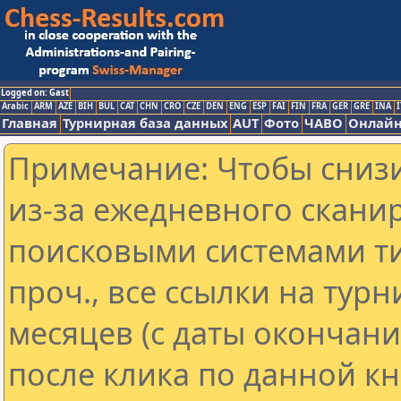
Logged on: Gast
Arabic
ARM
AZE
BIH
BUL
CAT
CHN
CRO
CZE
DEN
ENG
ESP
FAI
FIN
FRA
GER
GRE
INA
I
Главная
Турнирная база данных
AUT
Фото
ЧАВО
Онлайн
Примечание: Чтобы снизи
из-за ежедневного скани
поисковыми системами ти
проч., все ссылки на тур
месяцев (с даты окончан
после клика по данной кн