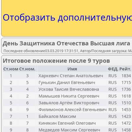
Отобразить дополнительну
День Защитника Отечества Высшая лига
Последнее обновление03.03.2019 17:31:51, Автор/Последняя загрузка: M
Итоговое положение после 9 туров
Ст.ном
Ст.ном.
Имя
ФЕД.
Рейт.
1
3
Харкевич Степан Анатольевич
RUS
1834
2
5
Гунькин Данил Евгеньевич
RUS
1715
3
4
Ускова Таисия Вячеславовна
RUS
1736
4
2
Мамышев Никита Сергеевич
RUS
1618
5
6
Завьялов Артём Викторович
RUS
1510
6
9
Филимонов Алексей Евгеньевич
RUS
1453
7
1
Байкалов Максим
RUS
1423
8
7
Кинякин Евгений Олегович
RUS
1472
9
8
Медведев Максим Сергеевич
RUS
1458