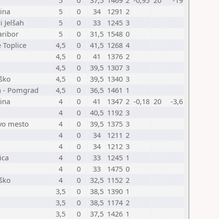
5
0
37,5
1469
2
-0,95
20
-19
ina
5
0
34
1291
2
i Jelšah
5
0
33
1245
3
aribor
5
0
31,5
1548
0
 Toplice
4,5
0
41,5
1268
4
4,5
0
41
1376
2
4,5
0
39,5
1307
3
rško
4,5
0
39,5
1340
3
 - Pomgrad
4,5
0
36,5
1461
1
ina
4
0
41
1347
2
-0,18
20
-3,6
4
0
40,5
1192
3
vo mesto
4
0
39,5
1375
3
4
0
34
1211
2
4
0
34
1212
3
ica
4
0
33
1245
1
4
0
33
1475
0
rško
4
0
32,5
1152
2
3,5
0
38,5
1390
1
3,5
0
38,5
1174
2
3,5
0
37,5
1426
1