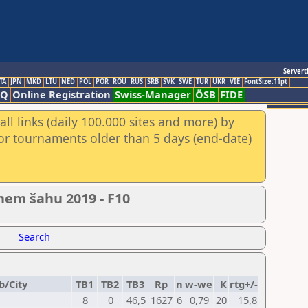
Servert
TA
JPN
MKD
LTU
NED
POL
POR
ROU
RUS
SRB
SVK
SWE
TUR
UKR
VIE
FontSize:11pt
AQ
Online Registration
Swiss-Manager
ÖSB
FIDE
ll links (daily 100.000 sites and more) by
for tournaments older than 5 days (end-date)
nem šahu 2019 - F10
Search
b/City
TB1
TB2
TB3
Rp
n
w-we
K
rtg+/-
8
0
46,5
1627
6
0,79
20
15,8