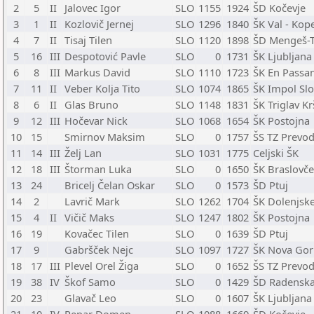
2
5
II
Jalovec Igor
SLO
1155
1924
ŠD Kočevje
3
1
II
Kozlovič Jernej
SLO
1296
1840
ŠK Val - Kop
4
7
II
Tisaj Tilen
SLO
1120
1898
ŠD Mengeš-T
5
16
III
Despotović Pavle
SLO
0
1731
ŠK Ljubljana
6
8
III
Markus David
SLO
1110
1723
ŠK En Passa
7
11
II
Veber Kolja Tito
SLO
1074
1865
ŠK Impol Slo
8
6
II
Glas Bruno
SLO
1148
1831
ŠK Triglav K
9
12
III
Hočevar Nick
SLO
1068
1654
ŠK Postojna
10
15
Smirnov Maksim
SLO
0
1757
ŠS TZ Prevod
11
14
III
Želj Lan
SLO
1031
1775
Celjski ŠK
12
18
III
Štorman Luka
SLO
0
1650
ŠK Braslovče
13
24
Bricelj Čelan Oskar
SLO
0
1573
ŠD Ptuj
14
2
Lavrič Mark
SLO
1262
1704
ŠK Dolenjske
15
4
II
Vičič Maks
SLO
1247
1802
ŠK Postojna
16
19
Kovačec Tilen
SLO
0
1639
ŠD Ptuj
17
9
Gabršček Nejc
SLO
1097
1727
ŠK Nova Gor
18
17
III
Plevel Orel Žiga
SLO
0
1652
ŠS TZ Prevod
19
38
IV
Škof Samo
SLO
0
1429
ŠD Radenska
20
23
Glavač Leo
SLO
0
1607
ŠK Ljubljana