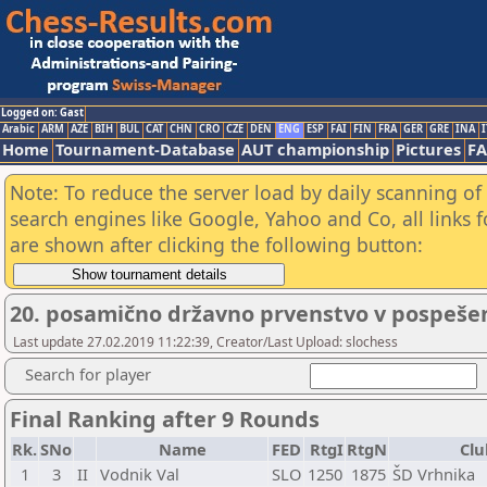
Logged on: Gast
Arabic
ARM
AZE
BIH
BUL
CAT
CHN
CRO
CZE
DEN
ENG
ESP
FAI
FIN
FRA
GER
GRE
INA
I
Home
Tournament-Database
AUT championship
Pictures
F
Note: To reduce the server load by daily scanning of a
search engines like Google, Yahoo and Co, all links 
are shown after clicking the following button:
20. posamično državno prvenstvo v pospeše
Last update 27.02.2019 11:22:39, Creator/Last Upload: slochess
Search for player
Final Ranking after 9 Rounds
Rk.
SNo
Name
FED
RtgI
RtgN
Clu
1
3
II
Vodnik Val
SLO
1250
1875
ŠD Vrhnika