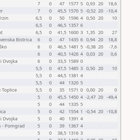
7
0
47
1577
5
0,93
20
18,6
er
7
0
45,5
1570
5
-0,52
20
-10,4
rzin
6,5
0
50
1596
4
0,50
20
10
6,5
0
46,5
1357
6
nt
6,5
0
41,5
1600
3
1,35
20
27
venska Bistrica
6
0
47
1435
6
0,94
20
18,8
rško
6
0
46,5
1481
5
-0,38
20
-7,6
6
0
40,5
1426
4
0,03
20
0,6
i Dvojka
6
0
33,5
1589
0
5,5
0
47,5
1485
3
0,50
20
10
5,5
0
44,5
1381
4
5,5
0
44
1320
5
 Toplice
5,5
0
35
1571
0
0,00
20
0
5
0
45,5
1450
4
-2,47
20
-49,4
5
0
44
1335
5
ica
5
0
42
1554
1
-0,54
20
-10,8
i Dvojka
5
0
40
1391
4
 - Pomgrad
5
0
39
1367
4
5
0
38,5
1316
3