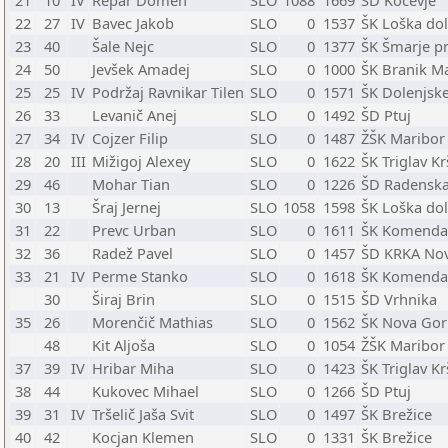
21
10
IV
Repar Domen
SLO
1088
1669
ŠD Kočevje
22
27
IV
Bavec Jakob
SLO
0
1537
ŠK Loška dol
23
40
Šale Nejc
SLO
0
1377
ŠK Šmarje pr
24
50
Jevšek Amadej
SLO
0
1000
ŠK Branik M
25
25
IV
Podržaj Ravnikar Tilen
SLO
0
1571
ŠK Dolenjske
26
33
Levanič Anej
SLO
0
1492
ŠD Ptuj
27
34
IV
Cojzer Filip
SLO
0
1487
ŽŠK Maribor
28
20
III
Mižigoj Alexey
SLO
0
1622
ŠK Triglav K
29
46
Mohar Tian
SLO
0
1226
ŠD Radenska
30
13
Šraj Jernej
SLO
1058
1598
ŠK Loška dol
31
22
Prevc Urban
SLO
0
1611
ŠK Komenda
32
36
Radež Pavel
SLO
0
1457
ŠD KRKA No
33
21
IV
Perme Stanko
SLO
0
1618
ŠK Komenda
30
Širaj Brin
SLO
0
1515
ŠD Vrhnika
35
26
Morenčič Mathias
SLO
0
1562
ŠK Nova Gor
48
Kit Aljoša
SLO
0
1054
ŽŠK Maribor
37
39
IV
Hribar Miha
SLO
0
1423
ŠK Triglav K
38
44
Kukovec Mihael
SLO
0
1266
ŠD Ptuj
39
31
IV
Tršelič Jaša Svit
SLO
0
1497
ŠK Brežice
40
42
Kocjan Klemen
SLO
0
1331
ŠK Brežice