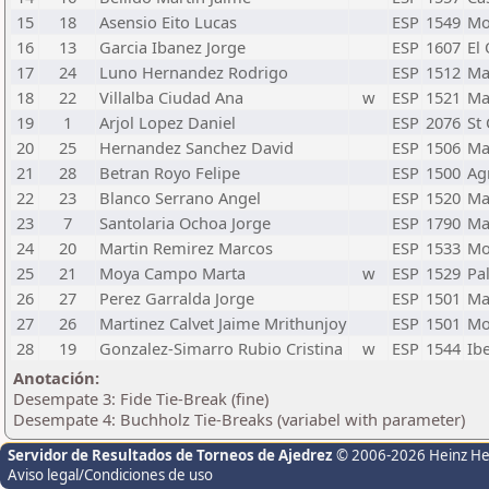
15
18
Asensio Eito Lucas
ESP
1549
Mo
16
13
Garcia Ibanez Jorge
ESP
1607
El 
17
24
Luno Hernandez Rodrigo
ESP
1512
Ma
18
22
Villalba Ciudad Ana
w
ESP
1521
Ma
19
1
Arjol Lopez Daniel
ESP
2076
St
20
25
Hernandez Sanchez David
ESP
1506
Ma
21
28
Betran Royo Felipe
ESP
1500
Ag
22
23
Blanco Serrano Angel
ESP
1520
Ma
23
7
Santolaria Ochoa Jorge
ESP
1790
Ma
24
20
Martin Remirez Marcos
ESP
1533
Mo
25
21
Moya Campo Marta
w
ESP
1529
Pa
26
27
Perez Garralda Jorge
ESP
1501
Ma
27
26
Martinez Calvet Jaime Mrithunjoy
ESP
1501
Mo
28
19
Gonzalez-Simarro Rubio Cristina
w
ESP
1544
Ib
Anotación:
Desempate 3: Fide Tie-Break (fine)
Desempate 4: Buchholz Tie-Breaks (variabel with parameter)
Servidor de Resultados de Torneos de Ajedrez
© 2006-2026 Heinz H
Aviso legal/Condiciones de uso