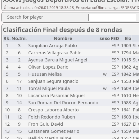
Última actualización26.01.2019 18:38:28, Propietario/Última carga: FEDER
Search for player
Clasificación Final después de 8 rondas
Rk.
No.Ini.
Nombre
sexo
FED
Elo
1
3
Sanjulian Arruga Pablo
ESP
1909
St
2
6
Carreras Villagrasa Pablo
ESP
1794
Ma
3
2
Ayensa Garcia Miguel Angel
ESP
1915
St
4
4
Olivan Lopez Dario
ESP
1862
Ag
5
5
Hususan Melisa
w
ESP
1842
Ma
6
17
Sanjuan Segura Ignacio
ESP
1553
Pa
7
11
Torcal Miguel Paula
w
ESP
1609
Ib
8
10
Lacamara Pasamar Miguel
ESP
1610
He
9
14
San Roman Del Rincon Fernando
ESP
1588
Ag
10
8
Crespo Laborda Alberto
ESP
1641
Pa
11
12
Folch Redondo Ruben
ESP
1608
Ib
12
9
Fron Guiu David
ESP
1627
El 
13
15
Castanera Gomez Mario
ESP
1559
Ma
14
16
Bellido Martin Jaime
ESP
1557
Cas