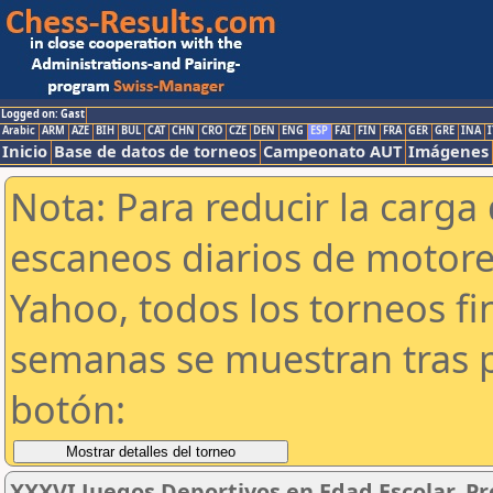
Logged on: Gast
Arabic
ARM
AZE
BIH
BUL
CAT
CHN
CRO
CZE
DEN
ENG
ESP
FAI
FIN
FRA
GER
GRE
INA
I
Inicio
Base de datos de torneos
Campeonato AUT
Imágenes
Nota: Para reducir la carga 
escaneos diarios de motor
Yahoo, todos los torneos f
semanas se muestran tras p
botón:
XXXVI Juegos Deportivos en Edad Escolar. Pr