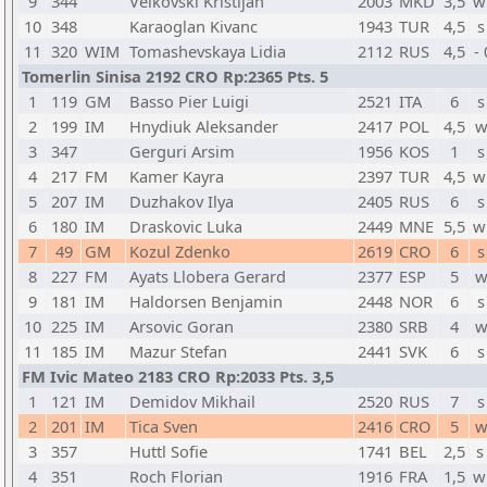
9
344
Velkovski Kristijan
2003
MKD
3,5
w
10
348
Karaoglan Kivanc
1943
TUR
4,5
s
11
320
WIM
Tomashevskaya Lidia
2112
RUS
4,5
-
Tomerlin Sinisa 2192 CRO Rp:2365 Pts. 5
1
119
GM
Basso Pier Luigi
2521
ITA
6
s
2
199
IM
Hnydiuk Aleksander
2417
POL
4,5
w
3
347
Gerguri Arsim
1956
KOS
1
s
4
217
FM
Kamer Kayra
2397
TUR
4,5
w
5
207
IM
Duzhakov Ilya
2405
RUS
6
s
6
180
IM
Draskovic Luka
2449
MNE
5,5
w
7
49
GM
Kozul Zdenko
2619
CRO
6
s
8
227
FM
Ayats Llobera Gerard
2377
ESP
5
w
9
181
IM
Haldorsen Benjamin
2448
NOR
6
s
10
225
IM
Arsovic Goran
2380
SRB
4
w
11
185
IM
Mazur Stefan
2441
SVK
6
s
FM Ivic Mateo 2183 CRO Rp:2033 Pts. 3,5
1
121
IM
Demidov Mikhail
2520
RUS
7
s
2
201
IM
Tica Sven
2416
CRO
5
w
3
357
Huttl Sofie
1741
BEL
2,5
s
4
351
Roch Florian
1916
FRA
1,5
w