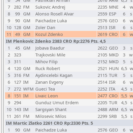
6
54
GM
Pashikian Arman
2616
ARM
6,5
s
7
282
FM
Sukovic Andrej
2235
MNE
4
w
8
99
GM
Alonso Rosell Alvar
2559
ESP
6
s
9
90
GM
Paichadze Luka
2576
GEO
6
w
10
128
GM
Zoler Dan
2513
ISR
6
s
11
49
GM
Kozul Zdenko
2619
CRO
6
w
IM Plenkovic Zdenko 2383 CRO Rp:2276 Pts. 4,5
1
45
GM
Jobava Baadur
2622
GEO
3
s
2
323
Trajkovski Mile
2105
MKD
3
w
3
311
Mihov Filip
2152
MKD
5
s
4
120
GM
Ruck Robert
2521
HUN
6,5
w
5
316
FM
Aydincelebi Kagan
2115
TUR
5
s
6
127
IM
Zanan Evgeny
2514
ISR
6
w
7
272
WFM
Gueci Tea
2252
ITA
4,5
s
8
151
IM
Livaic Leon
2477
CRO
5,5
w
9
294
Gunduz Umut Erdem
2205
TUR
4,5
s
10
143
IM
Sargsyan Shant
2488
ARM
6,5
w
11
261
FM
Milosevic Milos
2299
SRB
5,5
s
IM Martic Zlatko 2261 CRO Rp:2330 Pts. 5
1
90
GM
Paichadze Luka
2576
GEO
6
w