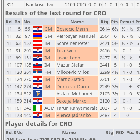
321
Ivankovic Ivo
2109
CRO
0
0
0
1
0
1
0
0
1
0
Results of the last round for CRO
Rd.
Bo.
No.
Name
Rtg
Pts.
Result
Pt
11
15
56
GM
Bosiocic Marin
2614
6½
½ - ½
6
11
32
97
GM
Petrosyan Manuel
2564
6
½ - ½
11
63
157
IM
Schreiner Peter
2471
5½
½ - ½
5
11
81
201
IM
Tica Sven
2416
5
0 - 1
11
89
151
IM
Livaic Leon
2477
5
½ - ½
11
107
185
IM
Mazur Stefan
2441
5
1 - 0
11
120
261
FM
Milosevic Milos
2299
4½
1 - 0
4
11
124
270
IM
Martic Zlatko
2261
4
1 - 0
11
147
274
IM
Doncevic Dario
2249
3½
- - +
3
11
154
322
Asllani Muhamet
2105
3½
1 - 0
3
11
159
314
Sekelja Marko
2120
3
0 - 1
11
161
342
AGM
Tarun Kanyamarala
2027
3
1 - 0
11
178
145
IM
Plenca Jadranko
2487
4
0
Player details for CRO
Rd.
SNo
Name
Rtg
FED
Pts.
Re
GM Saric Ivan 2703 CRO Rp:2576 Pts. 6,5