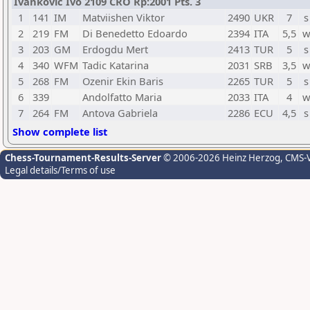
Ivankovic Ivo 2109 CRO Rp:2001 Pts. 3
1
141
IM
Matviishen Viktor
2490
UKR
7
s
2
219
FM
Di Benedetto Edoardo
2394
ITA
5,5
w
3
203
GM
Erdogdu Mert
2413
TUR
5
s
4
340
WFM
Tadic Katarina
2031
SRB
3,5
w
5
268
FM
Ozenir Ekin Baris
2265
TUR
5
s
6
339
Andolfatto Maria
2033
ITA
4
w
7
264
FM
Antova Gabriela
2286
ECU
4,5
s
Show complete list
Chess-Tournament-Results-Server
© 2006-2026 Heinz Herzog
, CMS-
Legal details/Terms of use