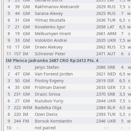
4
39
GM
Rakhmanov Aleksandr
2629
RUS
7,5
s
5
44
GM
Sarana Alexey
2625
RUS
7
w
6
31
GM
Yilmaz Mustafa
2636
TUR
6,5
s
7
21
GM
Kovalenko Igor
2658
LAT
6,5
w
8
19
GM
Melkumyan Hrant
2661
ARM
7
s
9
33
GM
Volokitin Andrei
2635
UKR
7,5
w
10
17
GM
Dreev Aleksey
2662
RUS
7,5
w
11
157
IM
Schreiner Peter
2471
AUT
6
s
IM Plenca Jadranko 2487 CRO Rp:2412 Pts. 4
1
325
Janjic Stefan
2086
SRB
4
w
2
47
GM
Van Foreest Jorden
2621
NED
6,5
w
3
50
GM
Postny Evgeny
2619
ISR
6,5
s
4
35
GM
Fridman Daniel
2633
GER
7,5
s
5
231
GM
Drazic Sinisa
2370
SRB
3,5
w
6
27
GM
Kuzubov Yuriy
2644
UKR
7,5
s
7
222
WIM
Badelka Olga
2384
BLR
4,5
w
8
220
IM
Ozen Deniz
2393
TUR
5,5
s
9
244
FM
Borsuk Konstantin
2346
UKR
5
w
10
-
not paired
-
-
-
-