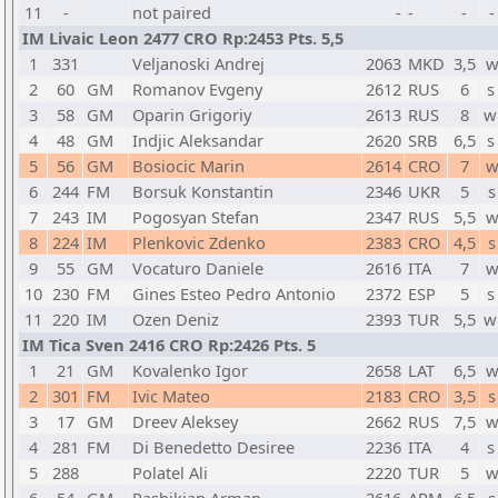
11
-
not paired
-
-
-
-
IM Livaic Leon 2477 CRO Rp:2453 Pts. 5,5
1
331
Veljanoski Andrej
2063
MKD
3,5
w
2
60
GM
Romanov Evgeny
2612
RUS
6
s
3
58
GM
Oparin Grigoriy
2613
RUS
8
w
4
48
GM
Indjic Aleksandar
2620
SRB
6,5
s
5
56
GM
Bosiocic Marin
2614
CRO
7
w
6
244
FM
Borsuk Konstantin
2346
UKR
5
s
7
243
IM
Pogosyan Stefan
2347
RUS
5,5
w
8
224
IM
Plenkovic Zdenko
2383
CRO
4,5
s
9
55
GM
Vocaturo Daniele
2616
ITA
7
w
10
230
FM
Gines Esteo Pedro Antonio
2372
ESP
5
s
11
220
IM
Ozen Deniz
2393
TUR
5,5
w
IM Tica Sven 2416 CRO Rp:2426 Pts. 5
1
21
GM
Kovalenko Igor
2658
LAT
6,5
w
2
301
FM
Ivic Mateo
2183
CRO
3,5
s
3
17
GM
Dreev Aleksey
2662
RUS
7,5
w
4
281
FM
Di Benedetto Desiree
2236
ITA
4
s
5
288
Polatel Ali
2220
TUR
5
w