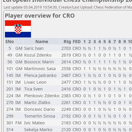
Last update 05.04.2019 10:54:30, Creator/Last Upload: Chess Federation of M
Player overview for CRO
SNo
Name
Rtg
FED
1
2
3
4
5
6
7
8
9
1
5
GM
Saric Ivan
2703
CRO
½
½
1
1
½
0
½
1
0
1
49
GM
Kozul Zdenko
2619
CRO
½
0
1
0
0
1
1
0
1
½
56
GM
Bosiocic Marin
2614
CRO
½
0
1
1
1
1
½
1
½
0
101
GM
Martinovic Sasa
2558
CRO
1
1
½
½
½
½
½
½
½
0
145
IM
Plenca Jadranko
2487
CRO
1
½
½
0
1
0
½
0
½
0
151
IM
Livaic Leon
2477
CRO
1
½
½
½
0
0
1
1
0
½
201
IM
Tica Sven
2416
CRO
0
1
0
½
1
0
1
½
1
0
224
IM
Plenkovic Zdenko
2383
CRO
0
½
1
0
1
0
1
0
1
0
270
IM
Martic Zlatko
2261
CRO
0
1
1
½
½
0
0
0
1
0
274
IM
Doncevic Dario
2249
CRO
0
0
1
0
½
½
1
0
½
0
299
Tomerlin Sinisa
2192
CRO
0
0
1
½
1
½
0
1
0
1
301
FM
Ivic Mateo
2183
CRO
0
0
½
½
½
½
½
½
0
½
314
Sekelja Marko
2120
CRO
0
0
1
0
½
0
½
½
½
0