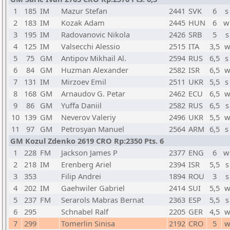
1
185
IM
Mazur Stefan
2441
SVK
6
s
2
183
IM
Kozak Adam
2445
HUN
6
w
3
195
IM
Radovanovic Nikola
2426
SRB
5
s
4
125
IM
Valsecchi Alessio
2515
ITA
3,5
w
5
75
GM
Antipov Mikhail Al.
2594
RUS
6,5
s
6
84
GM
Huzman Alexander
2582
ISR
6,5
w
7
131
IM
Mirzoev Emil
2511
UKR
5,5
s
8
168
GM
Arnaudov G. Petar
2462
ECU
6,5
w
9
86
GM
Yuffa Daniil
2582
RUS
6,5
s
10
139
GM
Neverov Valeriy
2496
UKR
5,5
w
11
97
GM
Petrosyan Manuel
2564
ARM
6,5
s
GM Kozul Zdenko 2619 CRO Rp:2350 Pts. 6
1
228
FM
Jackson James P
2377
ENG
6
w
2
218
IM
Erenberg Ariel
2394
ISR
5,5
s
3
353
Filip Andrei
1894
ROU
3
s
4
202
IM
Gaehwiler Gabriel
2414
SUI
5,5
w
5
237
FM
Serarols Mabras Bernat
2363
ESP
5,5
s
6
295
Schnabel Ralf
2205
GER
4,5
w
7
299
Tomerlin Sinisa
2192
CRO
5
w