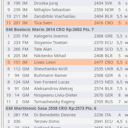
8
190
IM
Druska Juraj
2434
SVK
6
s
9
239
IM
Mihajlov Sebastian
2356
NOR
5
s
10
211
IM
Zarubitski Viachaslau
2404
BLR
5,5
w
11
201
IM
Tica Sven
2416
CRO
5
s
GM Bosiocic Marin 2614 CRO Rp:2602 Pts. 7
1
235
FM
Kalogeris Ioannis
2368
GRE
5,5
s
2
233
FM
Stoyanov Tsvetan
2370
ECU
5,5
w
3
260
FM
Tate Alan
2306
SCO
5,5
s
4
205
IM
Nikitenko Mihail
2408
BLR
5
w
5
151
IM
Livaic Leon
2477
CRO
5,5
s
6
112
GM
Shevchenko Kirill
2535
UKR
6,5
w
7
94
GM
Buhmann Rainer
2568
GER
6
s
8
124
GM
Van Foreest Lucas
2515
NED
6,5
w
9
91
GM
Aleksandrov Aleksej
2574
BLR
7,5
s
10
14
GM
Nisipeanu Liviu-Dieter
2670
GER
8
w
11
2
GM
Tomashevsky Evgeny
2705
RUS
7
w
GM Martinovic Sasa 2558 CRO Rp:2573 Pts. 6
1
281
FM
Di Benedetto Desiree
2236
ITA
4
w
2
336
Terziev Dimo
2041
ECU
4,5
s
3
23
GM
Gelfand Boris
2655
ISR
7,5
w