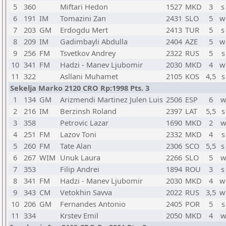
5
360
Miftari Hedon
1527
MKD
3
s
6
191
IM
Tomazini Zan
2431
SLO
5
w
7
203
GM
Erdogdu Mert
2413
TUR
5
s
8
209
IM
Gadimbayli Abdulla
2404
AZE
5
w
9
256
FM
Tsvetkov Andrey
2322
RUS
5
s
10
341
FM
Hadzi - Manev Ljubomir
2030
MKD
4
w
11
322
Asllani Muhamet
2105
KOS
4,5
s
Sekelja Marko 2120 CRO Rp:1998 Pts. 3
1
134
GM
Arizmendi Martinez Julen Luis
2506
ESP
6
w
2
216
IM
Berzinsh Roland
2397
LAT
5,5
s
3
358
Petrovic Lazar
1690
MKD
2
w
4
251
FM
Lazov Toni
2332
MKD
4
s
5
260
FM
Tate Alan
2306
SCO
5,5
s
6
267
WIM
Unuk Laura
2266
SLO
5
w
7
353
Filip Andrei
1894
ROU
3
s
8
341
FM
Hadzi - Manev Ljubomir
2030
MKD
4
w
9
343
CM
Vetokhin Savva
2022
RUS
3,5
w
10
206
GM
Fernandes Antonio
2405
POR
5
s
11
334
Krstev Emil
2050
MKD
4
w