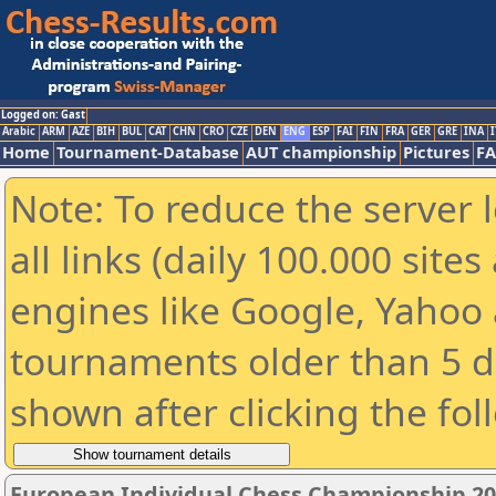
Logged on: Gast
Arabic
ARM
AZE
BIH
BUL
CAT
CHN
CRO
CZE
DEN
ENG
ESP
FAI
FIN
FRA
GER
GRE
INA
I
Home
Tournament-Database
AUT championship
Pictures
F
Note: To reduce the server 
all links (daily 100.000 sit
engines like Google, Yahoo a
tournaments older than 5 d
shown after clicking the fol
European Individual Chess Championship 2