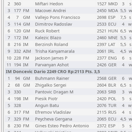
2
360
Miftari Hedon
1527
MKD
3
s
3
177
FM
Macovei Andrei
2450
MDA
5,5
w
4
7
GM
Vallejo Pons Francisco
2698
ESP
7,5
s
5
114
GM
Dimitrov Radoslav
2533
ECU
4
w
6
120
GM
Ruck Robert
2521
HUN
6,5
w
7
172
IM
Kalezic Blazo
2460
MNE
5,5
s
8
216
IM
Berzinsh Roland
2397
LAT
5,5
s
9
332
AIM
Trisha Kanyamarala
2061
IRL
4,5
w
10
228
FM
Jackson James P
2377
ENG
6
s
11
194
IM
Parvanyan Ashot
2426
GER
4
w
IM Doncevic Dario 2249 CRO Rp:2113 Pts. 3,5
1
94
GM
Buhmann Rainer
2568
GER
6
w
2
68
GM
Zhigalko Sergei
2604
BLR
6,5
s
3
330
Pantovic Dragan M
2063
SRB
3
w
4
198
IM
Piesik Piotr
2420
POL
5
s
5
328
Angun Batu
2076
TUR
4
w
6
317
FM
Efremov Vladislav
2115
RUS
4
s
7
329
FM
Peycheva Gergana
2065
ECU
4,5
w
8
230
FM
Gines Esteo Pedro Antonio
2372
ESP
5
s