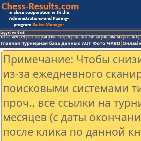
Logged on: Gast
Arabic
ARM
AZE
BIH
BUL
CAT
CHN
CRO
CZE
DEN
ENG
ESP
FAI
FIN
FRA
GER
GRE
INA
I
Главная
Турнирная база данных
AUT
Фото
ЧАВО
Онлайн
Примечание: Чтобы снизи
из-за ежедневного скани
поисковыми системами ти
проч., все ссылки на тур
месяцев (с даты окончан
после клика по данной кн