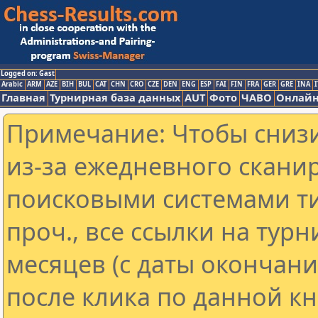
Logged on: Gast
Arabic
ARM
AZE
BIH
BUL
CAT
CHN
CRO
CZE
DEN
ENG
ESP
FAI
FIN
FRA
GER
GRE
INA
I
Главная
Турнирная база данных
AUT
Фото
ЧАВО
Онлайн
Примечание: Чтобы снизи
из-за ежедневного скани
поисковыми системами ти
проч., все ссылки на тур
месяцев (с даты окончан
после клика по данной кн