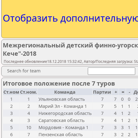
Отобразить дополнительну
Межрегиональный детский финно-угорск
Кече"-2018
Последнее обновление18.12.2018 15:32:42, Автор/Последняя загрузка: Sta
Search for team
Итоговое положение после 7 туров
Ст.ном
Ст.ном.
Команда
Партии
+
=
-
Д
1
1
Ульяновская область
7
7
0
0
2
2
2
Марий Эл - Команда 1
7
5
1
1
3
4
Нижегородская область
7
4
1
2
4
3
Саратовская область
7
4
1
2
1
5
10
Мордовия - Команда 1
7
3
3
1
1
6
7
Пензенская область
7
3
2
2
1