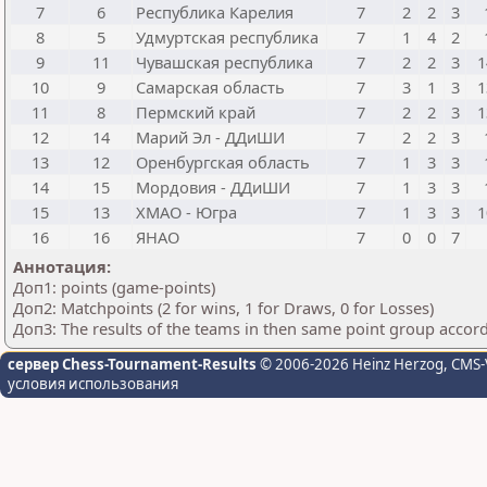
7
6
Республика Карелия
7
2
2
3
8
5
Удмуртская республика
7
1
4
2
9
11
Чувашская республика
7
2
2
3
1
10
9
Самарская область
7
3
1
3
1
11
8
Пермский край
7
2
2
3
1
12
14
Марий Эл - ДДиШИ
7
2
2
3
13
12
Оренбургская область
7
1
3
3
14
15
Мордовия - ДДиШИ
7
1
3
3
15
13
ХМАО - Югра
7
1
3
3
1
16
16
ЯНАО
7
0
0
7
Аннотация:
Доп1: points (game-points)
Доп2: Matchpoints (2 for wins, 1 for Draws, 0 for Losses)
Доп3: The results of the teams in then same point group accor
сервер Chess-Tournament-Results
© 2006-2026 Heinz Herzog
, CMS-
условия использования