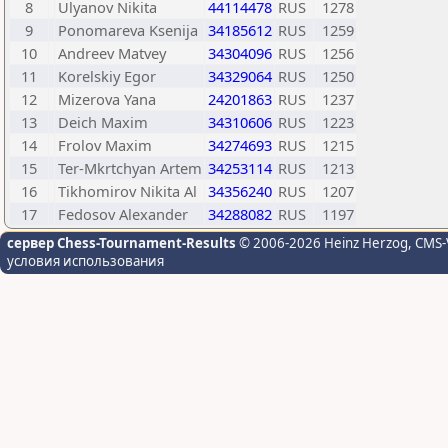
8
Ulyanov Nikita
44114478
RUS
1278
9
Ponomareva Ksenija
34185612
RUS
1259
10
Andreev Matvey
34304096
RUS
1256
11
Korelskiy Egor
34329064
RUS
1250
12
Mizerova Yana
24201863
RUS
1237
13
Deich Maxim
34310606
RUS
1223
14
Frolov Maxim
34274693
RUS
1215
15
Ter-Mkrtchyan Artem
34253114
RUS
1213
16
Tikhomirov Nikita Al
34356240
RUS
1207
17
Fedosov Alexander
34288082
RUS
1197
сервер Chess-Tournament-Results
© 2006-2026 Heinz Herzog
, CMS-
условия использования