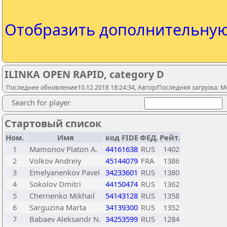
Отобразить дополнительну
ILINKA OPEN RAPID, category D
Последнее обновление10.12.2018 18:24:34, Автор/Последняя загрузка: M
Search for player
Стартовый список
Ном.
Имя
код FIDE
ФЕД.
Рейт.
1
Mamonov Platon A.
44161638
RUS
1402
2
Volkov Andreiy
45144079
FRA
1386
3
Emelyanenkov Pavel
34233601
RUS
1380
4
Sokolov Dmitri
44150474
RUS
1362
5
Chernenko Mikhail
54143128
RUS
1358
6
Sarguzina Marta
34139300
RUS
1352
7
Babaev Aleksandr N.
34253599
RUS
1284