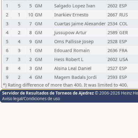
1
5
5
GM
Salgado Lopez Ivan
2602
ESP
2
1
10
GM
Inarkiev Ernesto
2667
RUS
3
5
7
GM
Cuartas Jaime Alexander
2534
COL
4
2
8
GM
Jussupow Artur
2589
GER
5
4
9
GM
Oms Pallisse Josep
2528
ESP
6
3
1
GM
Edouard Romain
2636
FRA
7
3
2
GM
Hess Robert L
2602
USA
8
4
3
GM
Alsina Leal Daniel
2527
ESP
9
2
4
GM
Magem Badals Jordi
2593
ESP
*) Rating difference of more than 400. It was limited to 400.
Servidor de Resultados de Torneos de Ajedrez
© 2006-2026 Heinz H
Aviso legal/Condiciones de uso