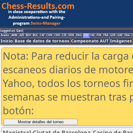
Logged on: Gast
Arabic
ARM
AZE
BIH
BUL
CAT
CHN
CRO
CZE
DEN
ENG
ESP
FAI
FIN
FRA
GER
GRE
INA
I
Inicio
Base de datos de torneos
Campeonato AUT
Imágenes
Nota: Para reducir la carga 
escaneos diarios de motor
Yahoo, todos los torneos f
semanas se muestran tras p
botón:
Magistral Ciutat de Barcelona-Casino de Ba