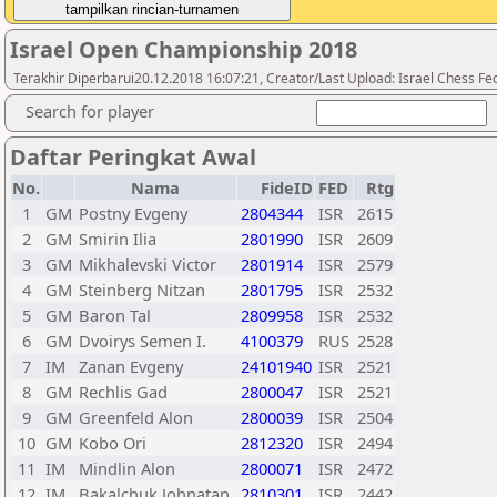
Israel Open Championship 2018
Terakhir Diperbarui20.12.2018 16:07:21, Creator/Last Upload: Israel Chess Fed
Search for player
Daftar Peringkat Awal
No.
Nama
FideID
FED
Rtg
1
GM
Postny Evgeny
2804344
ISR
2615
2
GM
Smirin Ilia
2801990
ISR
2609
3
GM
Mikhalevski Victor
2801914
ISR
2579
4
GM
Steinberg Nitzan
2801795
ISR
2532
5
GM
Baron Tal
2809958
ISR
2532
6
GM
Dvoirys Semen I.
4100379
RUS
2528
7
IM
Zanan Evgeny
24101940
ISR
2521
8
GM
Rechlis Gad
2800047
ISR
2521
9
GM
Greenfeld Alon
2800039
ISR
2504
10
GM
Kobo Ori
2812320
ISR
2494
11
IM
Mindlin Alon
2800071
ISR
2472
12
IM
Bakalchuk Johnatan
2810301
ISR
2442