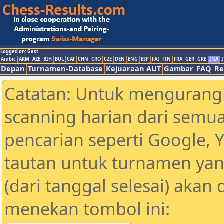
Logged on: Gast
Arabic
ARM
AZE
BIH
BUL
CAT
CHN
CRO
CZE
DEN
ENG
ESP
FAI
FIN
FRA
GER
GRE
INA
I
Depan
Turnamen-Database
Kejuaraan AUT
Gambar
FAQ
Re
Catatan: Untuk mengurangi
scanning harian dari semua
pencarian seperti Google, 
tautan untuk turnamen yan
(dari tanggal selesai) akan
menekan tombol ini: