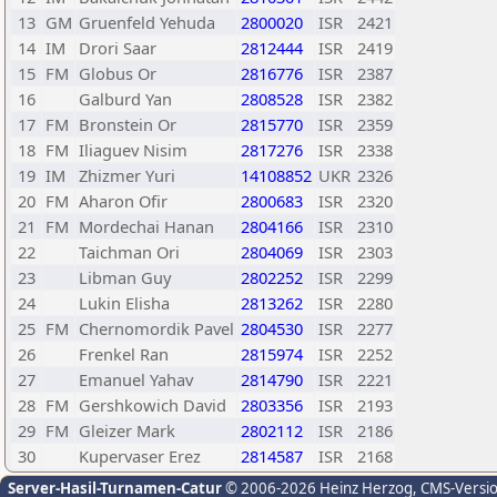
13
GM
Gruenfeld Yehuda
2800020
ISR
2421
14
IM
Drori Saar
2812444
ISR
2419
15
FM
Globus Or
2816776
ISR
2387
16
Galburd Yan
2808528
ISR
2382
17
FM
Bronstein Or
2815770
ISR
2359
18
FM
Iliaguev Nisim
2817276
ISR
2338
19
IM
Zhizmer Yuri
14108852
UKR
2326
20
FM
Aharon Ofir
2800683
ISR
2320
21
FM
Mordechai Hanan
2804166
ISR
2310
22
Taichman Ori
2804069
ISR
2303
23
Libman Guy
2802252
ISR
2299
24
Lukin Elisha
2813262
ISR
2280
25
FM
Chernomordik Pavel
2804530
ISR
2277
26
Frenkel Ran
2815974
ISR
2252
27
Emanuel Yahav
2814790
ISR
2221
28
FM
Gershkowich David
2803356
ISR
2193
29
FM
Gleizer Mark
2802112
ISR
2186
30
Kupervaser Erez
2814587
ISR
2168
Server-Hasil-Turnamen-Catur
© 2006-2026 Heinz Herzog
, CMS-Versi