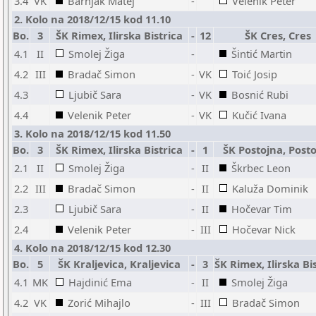
3.4
VK
Barnjak Matej
-
Velenik Peter
2. Kolo na 2018/12/15 kod 11.10
Bo.
3
ŠK Rimex, Ilirska Bistrica
-
12
ŠK Cres, Cres
4.1
II
Smolej Žiga
-
Šintić Martin
4.2
III
Bradač Simon
-
VK
Toić Josip
4.3
Ljubič Sara
-
VK
Bosnić Rubi
4.4
Velenik Peter
-
VK
Kučić Ivana
3. Kolo na 2018/12/15 kod 11.50
Bo.
3
ŠK Rimex, Ilirska Bistrica
-
1
ŠK Postojna, Post
2.1
II
Smolej Žiga
-
II
Škrbec Leon
2.2
III
Bradač Simon
-
II
Kaluža Dominik
2.3
Ljubič Sara
-
II
Hočevar Tim
2.4
Velenik Peter
-
III
Hočevar Nick
4. Kolo na 2018/12/15 kod 12.30
Bo.
5
ŠK Kraljevica, Kraljevica
-
3
ŠK Rimex, Ilirska Bi
4.1
MK
Hajdinić Ema
-
II
Smolej Žiga
4.2
VK
Zorić Mihajlo
-
III
Bradač Simon