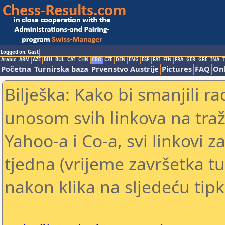
Logged on: Gast
Arabic
ARM
AZE
BIH
BUL
CAT
CHN
CRO
CZE
DEN
ENG
ESP
FAI
FIN
FRA
GER
GRE
INA
I
Početna
Turnirska baza
Prvenstvo Austrije
Pictures
FAQ
Onl
Bilješka: Kako bi smanjili 
unosom svih linkova na traž
Yahoo-a i Co-a, svi linkovi z
tjedna (vrijeme završetka tu
nakon klika na sljedeću tipk