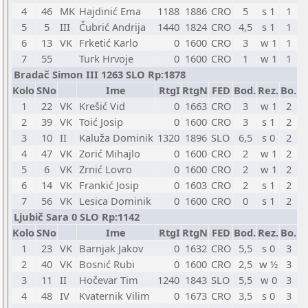
4
46
MK
Hajdinić Ema
1188
1886
CRO
5
s 1
1
5
5
III
Čubrić Andrija
1440
1824
CRO
4,5
s 1
1
6
13
VK
Frketić Karlo
0
1600
CRO
3
w 1
1
7
55
Turk Hrvoje
0
1600
CRO
1
w 1
1
Bradač Simon III 1263 SLO Rp:1878
Kolo
SNo
Ime
RtgI
RtgN
FED
Bod.
Rez.
Bo.
1
22
VK
Krešić Vid
0
1663
CRO
3
w 1
2
2
39
VK
Toić Josip
0
1600
CRO
3
s 1
2
3
10
II
Kaluža Dominik
1320
1896
SLO
6,5
s 0
2
4
47
VK
Zorić Mihajlo
0
1600
CRO
2
w 1
2
5
6
VK
Zrnić Lovro
0
1600
CRO
2
w 1
2
6
14
VK
Frankić Josip
0
1603
CRO
2
s 1
2
7
56
VK
Lesica Dominik
0
1600
CRO
0
s 1
2
Ljubič Sara 0 SLO Rp:1142
Kolo
SNo
Ime
RtgI
RtgN
FED
Bod.
Rez.
Bo.
1
23
VK
Barnjak Jakov
0
1632
CRO
5,5
s 0
3
2
40
VK
Bosnić Rubi
0
1600
CRO
2,5
w ½
3
3
11
II
Hočevar Tim
1240
1843
SLO
5,5
w 0
3
4
48
IV
Kvaternik Vilim
0
1673
CRO
3,5
s 0
3