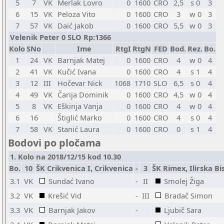
5
7
VK
Merlak Lovro
0
1600
CRO
2,5
s 0
3
6
15
VK
Peloza Vito
0
1600
CRO
3
w 0
3
7
57
VK
Daić Jakob
0
1600
CRO
5,5
w 0
3
Velenik Peter 0 SLO Rp:1366
Kolo
SNo
Ime
RtgI
RtgN
FED
Bod.
Rez.
Bo.
1
24
VK
Barnjak Matej
0
1600
CRO
4
w 0
4
2
41
VK
Kučić Ivana
0
1600
CRO
4
s 1
4
3
12
III
Hočevar Nick
1068
1710
SLO
6,5
s 0
4
4
49
VK
Čarija Dominik
0
1600
CRO
4,5
w 0
4
5
8
VK
Eškinja Vanja
0
1600
CRO
4
w 0
4
6
16
Štiglić Marko
0
1600
CRO
4
s 0
4
7
58
VK
Stanić Laura
0
1600
CRO
0
s 1
4
Bodovi po pločama
1. Kolo na 2018/12/15 kod 10.30
Bo.
10
ŠK Crikvenica I, Crikvenica
-
3
ŠK Rimex, Ilirska Bi
3.1
VK
Sundać Ivano
-
II
Smolej Žiga
3.2
VK
Krešić Vid
-
III
Bradač Simon
3.3
VK
Barnjak Jakov
-
Ljubič Sara