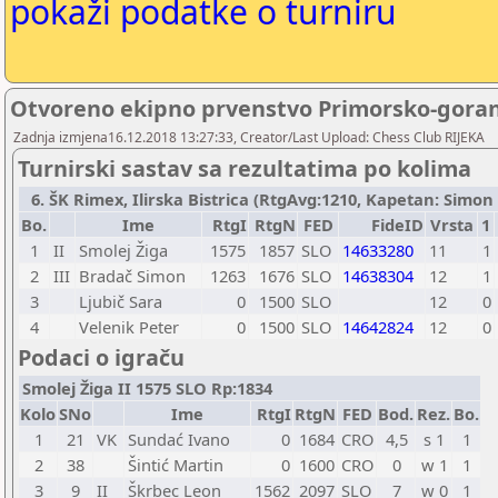
pokaži podatke o turniru
Otvoreno ekipno prvenstvo Primorsko-goran
Zadnja izmjena16.12.2018 13:27:33, Creator/Last Upload: Chess Club RIJEKA
Turnirski sastav sa rezultatima po kolima
6. ŠK Rimex, Ilirska Bistrica (RtgAvg:1210, Kapetan: Simon B
Bo.
Ime
RtgI
RtgN
FED
FideID
Vrsta
1
1
II
Smolej Žiga
1575
1857
SLO
14633280
11
1
2
III
Bradač Simon
1263
1676
SLO
14638304
12
1
3
Ljubič Sara
0
1500
SLO
12
0
4
Velenik Peter
0
1500
SLO
14642824
12
0
Podaci o igraču
Smolej Žiga II 1575 SLO Rp:1834
Kolo
SNo
Ime
RtgI
RtgN
FED
Bod.
Rez.
Bo.
1
21
VK
Sundać Ivano
0
1684
CRO
4,5
s 1
1
2
38
Šintić Martin
0
1600
CRO
0
w 1
1
3
9
II
Škrbec Leon
1562
2097
SLO
7
w 0
1