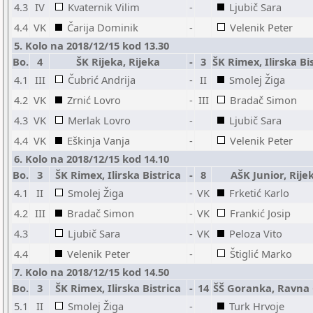
4.3
IV
Kvaternik Vilim
-
Ljubič Sara
4.4
VK
Čarija Dominik
-
Velenik Peter
5. Kolo na 2018/12/15 kod 13.30
Bo.
4
ŠK Rijeka, Rijeka
-
3
ŠK Rimex, Ilirska Bi
4.1
III
Čubrić Andrija
-
II
Smolej Žiga
4.2
VK
Zrnić Lovro
-
III
Bradač Simon
4.3
VK
Merlak Lovro
-
Ljubič Sara
4.4
VK
Eškinja Vanja
-
Velenik Peter
6. Kolo na 2018/12/15 kod 14.10
Bo.
3
ŠK Rimex, Ilirska Bistrica
-
8
AŠK Junior, Rije
4.1
II
Smolej Žiga
-
VK
Frketić Karlo
4.2
III
Bradač Simon
-
VK
Frankić Josip
4.3
Ljubič Sara
-
VK
Peloza Vito
4.4
Velenik Peter
-
Štiglić Marko
7. Kolo na 2018/12/15 kod 14.50
Bo.
3
ŠK Rimex, Ilirska Bistrica
-
14
ŠŠ Goranka, Ravna
5.1
II
Smolej Žiga
-
Turk Hrvoje