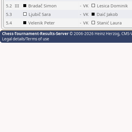
5.2
III
Bradač Simon
-
VK
Lesica Dominik
5.3
Ljubič Sara
-
VK
Daić Jakob
5.4
Velenik Peter
-
VK
Stanić Laura
Chess-Tournament-Results-Server
© 2006-2026 Heinz Herzog
, CMS-
Legal details/Terms of use