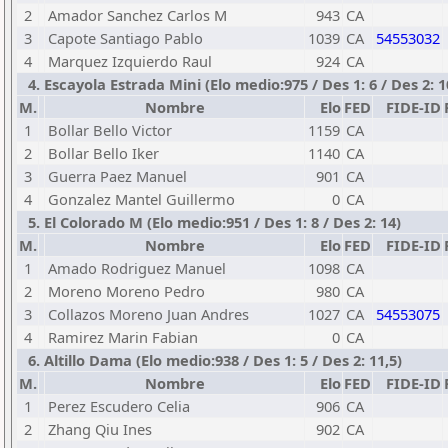
2
Amador Sanchez Carlos M
943
CA
3
Capote Santiago Pablo
1039
CA
54553032
4
Marquez Izquierdo Raul
924
CA
4. Escayola Estrada Mini (Elo medio:975 / Des 1: 6 / Des 2: 1
M.
Nombre
Elo
FED
FIDE-ID
1
Bollar Bello Victor
1159
CA
2
Bollar Bello Iker
1140
CA
3
Guerra Paez Manuel
901
CA
4
Gonzalez Mantel Guillermo
0
CA
5. El Colorado M (Elo medio:951 / Des 1: 8 / Des 2: 14)
M.
Nombre
Elo
FED
FIDE-ID
1
Amado Rodriguez Manuel
1098
CA
2
Moreno Moreno Pedro
980
CA
3
Collazos Moreno Juan Andres
1027
CA
54553075
4
Ramirez Marin Fabian
0
CA
6. Altillo Dama (Elo medio:938 / Des 1: 5 / Des 2: 11,5)
M.
Nombre
Elo
FED
FIDE-ID
1
Perez Escudero Celia
906
CA
2
Zhang Qiu Ines
902
CA