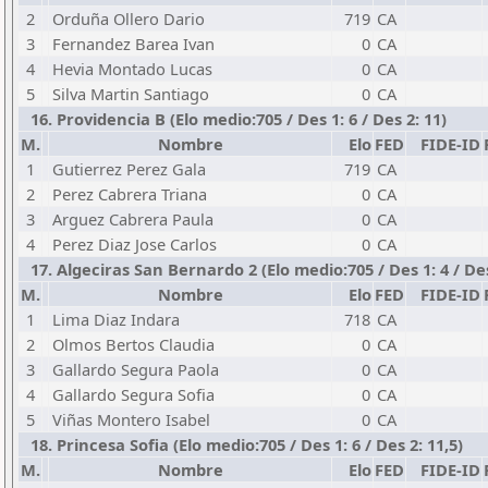
2
Orduña Ollero Dario
719
CA
3
Fernandez Barea Ivan
0
CA
4
Hevia Montado Lucas
0
CA
5
Silva Martin Santiago
0
CA
16. Providencia B (Elo medio:705 / Des 1: 6 / Des 2: 11)
M.
Nombre
Elo
FED
FIDE-ID
1
Gutierrez Perez Gala
719
CA
2
Perez Cabrera Triana
0
CA
3
Arguez Cabrera Paula
0
CA
4
Perez Diaz Jose Carlos
0
CA
17. Algeciras San Bernardo 2 (Elo medio:705 / Des 1: 4 / Des
M.
Nombre
Elo
FED
FIDE-ID
1
Lima Diaz Indara
718
CA
2
Olmos Bertos Claudia
0
CA
3
Gallardo Segura Paola
0
CA
4
Gallardo Segura Sofia
0
CA
5
Viñas Montero Isabel
0
CA
18. Princesa Sofia (Elo medio:705 / Des 1: 6 / Des 2: 11,5)
M.
Nombre
Elo
FED
FIDE-ID