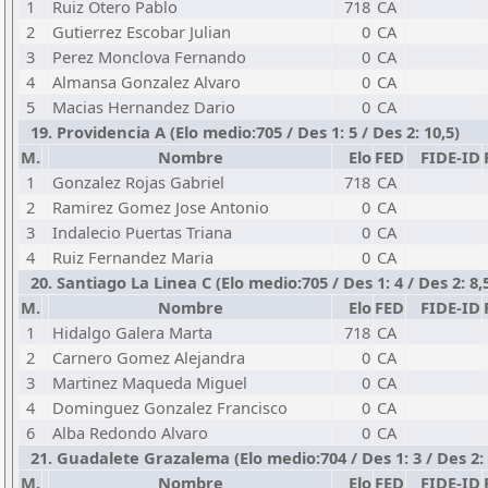
1
Ruiz Otero Pablo
718
CA
2
Gutierrez Escobar Julian
0
CA
3
Perez Monclova Fernando
0
CA
4
Almansa Gonzalez Alvaro
0
CA
5
Macias Hernandez Dario
0
CA
19. Providencia A (Elo medio:705 / Des 1: 5 / Des 2: 10,5)
M.
Nombre
Elo
FED
FIDE-ID
1
Gonzalez Rojas Gabriel
718
CA
2
Ramirez Gomez Jose Antonio
0
CA
3
Indalecio Puertas Triana
0
CA
4
Ruiz Fernandez Maria
0
CA
20. Santiago La Linea C (Elo medio:705 / Des 1: 4 / Des 2: 8,
M.
Nombre
Elo
FED
FIDE-ID
1
Hidalgo Galera Marta
718
CA
2
Carnero Gomez Alejandra
0
CA
3
Martinez Maqueda Miguel
0
CA
4
Dominguez Gonzalez Francisco
0
CA
6
Alba Redondo Alvaro
0
CA
21. Guadalete Grazalema (Elo medio:704 / Des 1: 3 / Des 2: 
M.
Nombre
Elo
FED
FIDE-ID