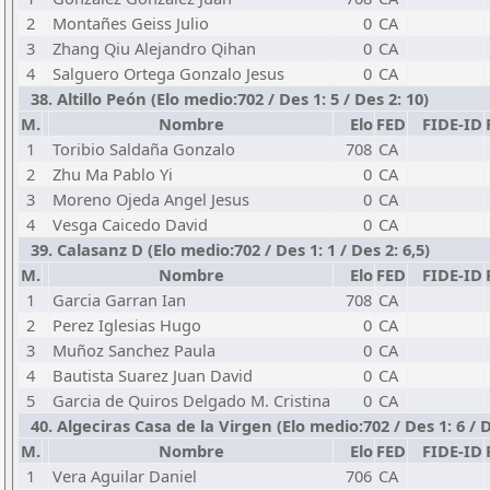
2
Montañes Geiss Julio
0
CA
3
Zhang Qiu Alejandro Qihan
0
CA
4
Salguero Ortega Gonzalo Jesus
0
CA
38. Altillo Peón (Elo medio:702 / Des 1: 5 / Des 2: 10)
M.
Nombre
Elo
FED
FIDE-ID
1
Toribio Saldaña Gonzalo
708
CA
2
Zhu Ma Pablo Yi
0
CA
3
Moreno Ojeda Angel Jesus
0
CA
4
Vesga Caicedo David
0
CA
39. Calasanz D (Elo medio:702 / Des 1: 1 / Des 2: 6,5)
M.
Nombre
Elo
FED
FIDE-ID
1
Garcia Garran Ian
708
CA
2
Perez Iglesias Hugo
0
CA
3
Muñoz Sanchez Paula
0
CA
4
Bautista Suarez Juan David
0
CA
5
Garcia de Quiros Delgado M. Cristina
0
CA
40. Algeciras Casa de la Virgen (Elo medio:702 / Des 1: 6 / D
M.
Nombre
Elo
FED
FIDE-ID
1
Vera Aguilar Daniel
706
CA