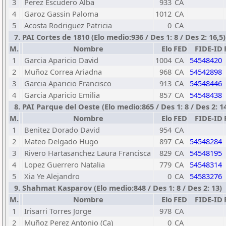
3
Perez Escudero Alba
933
CA
4
Garoz Gassin Paloma
1012
CA
5
Acosta Rodriguez Patricia
0
CA
7. PAI Cortes de 1810 (Elo medio:936 / Des 1: 8 / Des 2: 16,5)
M.
Nombre
Elo
FED
FIDE-ID
1
Garcia Aparicio David
1004
CA
54548420
2
Muñoz Correa Ariadna
968
CA
54542898
3
Garcia Aparicio Francisco
913
CA
54548446
4
Garcia Aparicio Emilia
857
CA
54548438
8. PAI Parque del Oeste (Elo medio:865 / Des 1: 8 / Des 2: 14
M.
Nombre
Elo
FED
FIDE-ID
1
Benitez Dorado David
954
CA
2
Mateo Delgado Hugo
897
CA
54548284
3
Rivero Hartasanchez Laura Francisca
829
CA
54548195
4
Lopez Guerrero Natalia
779
CA
54548314
5
Xia Ye Alejandro
0
CA
54583276
9. Shahmat Kasparov (Elo medio:848 / Des 1: 8 / Des 2: 13)
M.
Nombre
Elo
FED
FIDE-ID
1
Irisarri Torres Jorge
978
CA
2
Muñoz Perez Antonio (Ca)
0
CA