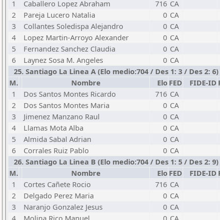
1
Caballero Lopez Abraham
716
CA
2
Pareja Lucero Natalia
0
CA
3
Collantes Soledispa Alejandro
0
CA
4
Lopez Martin-Arroyo Alexander
0
CA
5
Fernandez Sanchez Claudia
0
CA
6
Laynez Sosa M. Angeles
0
CA
25. Santiago La Linea A (Elo medio:704 / Des 1: 3 / Des 2: 6)
M.
Nombre
Elo
FED
FIDE-ID
1
Dos Santos Montes Ricardo
716
CA
2
Dos Santos Montes Maria
0
CA
3
Jimenez Manzano Raul
0
CA
4
Llamas Mota Alba
0
CA
5
Almida Sabal Adrian
0
CA
6
Corrales Ruiz Pablo
0
CA
26. Santiago La Linea B (Elo medio:704 / Des 1: 5 / Des 2: 9)
M.
Nombre
Elo
FED
FIDE-ID
1
Cortes Cañete Rocio
716
CA
2
Delgado Perez Maria
0
CA
3
Naranjo Gonzalez Jesus
0
CA
4
Molina Rico Manuel
0
CA