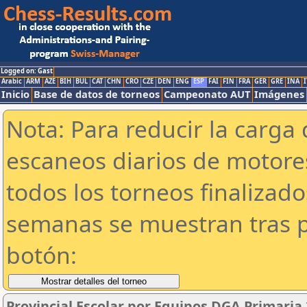
Logged on: Gast
Arabic
ARM
AZE
BIH
BUL
CAT
CHN
CRO
CZE
DEN
ENG
ESP
FAI
FIN
FRA
GER
GRE
INA
I
Inicio
Base de datos de torneos
Campeonato AUT
Imágenes
Nota: Para reducir la carga 
escaneos diarios de motor
todos los torneos finalizad
semanas se muestran tras p
botón:
Provincial Escolar por Equipos DGA Primaria