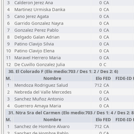
3
Calderon Jerez Ana
0
CA
4
Martinez Urmiska Danka
0
CA
5
Cano Jerez Agata
0
CA
6
Garrido Gonzalez Nayra
0
CA
7
Gonzalez Perez Pablo
0
CA
8
Delgado Galan Adrian
0
CA
9
Patino Clavijo Silvia
0
CA
10
Patino Clavijo Elena
0
CA
11
Maravel Herrero Maria
0
CA
12
De Cuvillo Gonzalez Julia
0
C
30. El Colorado F (Elo medio:703 / Des 1: 2 / Des 2: 6)
M.
Nombre
Elo
FED
FIDE-ID
1
Mendoza Rodriguez Salud
712
CA
2
Nebreda del Valle Mercedes
0
CA
3
Sanchez Muñoz Antonio
0
CA
4
Guerrero Amaya Maria
0
CA
31. Ntra Sra del Carmen (Elo medio:703 / Des 1: 4 / Des 2: 8
M.
Nombre
Elo
FED
FIDE-ID
1
Sanchez de Hombre Alvaro
712
CA
2
Sanchez de Hombre Pablo
0
CA