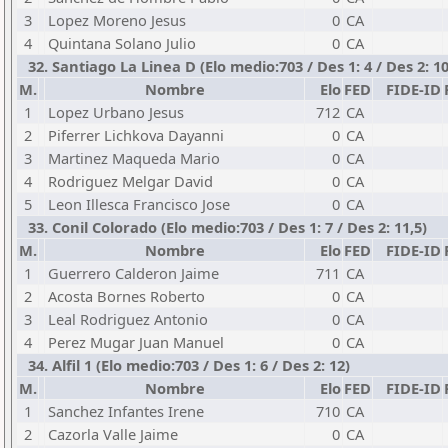
3
Lopez Moreno Jesus
0
CA
4
Quintana Solano Julio
0
CA
32. Santiago La Linea D (Elo medio:703 / Des 1: 4 / Des 2: 10
M.
Nombre
Elo
FED
FIDE-ID
1
Lopez Urbano Jesus
712
CA
2
Piferrer Lichkova Dayanni
0
CA
3
Martinez Maqueda Mario
0
CA
4
Rodriguez Melgar David
0
CA
5
Leon Illesca Francisco Jose
0
CA
33. Conil Colorado (Elo medio:703 / Des 1: 7 / Des 2: 11,5)
M.
Nombre
Elo
FED
FIDE-ID
1
Guerrero Calderon Jaime
711
CA
2
Acosta Bornes Roberto
0
CA
3
Leal Rodriguez Antonio
0
CA
4
Perez Mugar Juan Manuel
0
CA
34. Alfil 1 (Elo medio:703 / Des 1: 6 / Des 2: 12)
M.
Nombre
Elo
FED
FIDE-ID
1
Sanchez Infantes Irene
710
CA
2
Cazorla Valle Jaime
0
CA