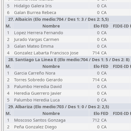
5
Hidalgo Galera Iris
0
CA
6
Galan Burrea Rebeca
0
CA
27. Albaicin (Elo medio:704 / Des 1: 3 / Des 2: 5,5)
M.
Nombre
Elo
FED
FIDE-ID
1
Lopez Herrera Fernando
0
CA
2
Jurado Vargas Carmen
0
CA
3
Galan Mateo Emma
0
CA
4
Gonzalez Labarta Francisco Jose
714
CA
28. Santiago La Linea E (Elo medio:704 / Des 1: 5 / Des 2: 8)
M.
Nombre
Elo
FED
FIDE-ID
1
Garcia Carreño Nora
0
CA
2
Torres Sobredo Gerardo
714
CA
3
Palumbo Heredia David
0
CA
4
Heredia Guerrero Javier
0
CA
5
Palumbo Heredia Luca
0
CA
29. Albariza (Elo medio:703 / Des 1: 0 / Des 2: 2,5)
M.
Nombre
Elo
FED
FIDE-ID
1
Moscoso Santos Gonzaga
712
CA
2
Peña Gonzalez Diego
0
CA