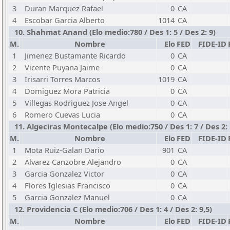
3
Duran Marquez Rafael
0
CA
4
Escobar Garcia Alberto
1014
CA
10. Shahmat Anand (Elo medio:780 / Des 1: 5 / Des 2: 9)
M.
Nombre
Elo
FED
FIDE-ID
1
Jimenez Bustamante Ricardo
0
CA
2
Vicente Puyana Jaime
0
CA
3
Irisarri Torres Marcos
1019
CA
4
Domiguez Mora Patricia
0
CA
5
Villegas Rodriguez Jose Angel
0
CA
6
Romero Cuevas Lucia
0
CA
11. Algeciras Montecalpe (Elo medio:750 / Des 1: 7 / Des 2: 
M.
Nombre
Elo
FED
FIDE-ID
1
Mota Ruiz-Galan Dario
901
CA
2
Alvarez Canzobre Alejandro
0
CA
3
Garcia Gonzalez Victor
0
CA
4
Flores Iglesias Francisco
0
CA
5
Garcia Gonzalez Manuel
0
CA
12. Providencia C (Elo medio:706 / Des 1: 4 / Des 2: 9,5)
M.
Nombre
Elo
FED
FIDE-ID