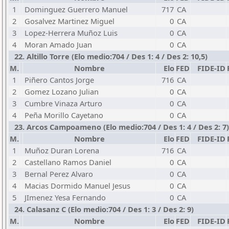
1
Dominguez Guerrero Manuel
717
CA
2
Gosalvez Martinez Miguel
0
CA
3
Lopez-Herrera Muñoz Luis
0
CA
4
Moran Amado Juan
0
CA
22. Altillo Torre (Elo medio:704 / Des 1: 4 / Des 2: 10,5)
M.
Nombre
Elo
FED
FIDE-ID
1
Piñero Cantos Jorge
716
CA
2
Gomez Lozano Julian
0
CA
3
Cumbre Vinaza Arturo
0
CA
4
Peña Morillo Cayetano
0
CA
23. Arcos Campoameno (Elo medio:704 / Des 1: 4 / Des 2: 7)
M.
Nombre
Elo
FED
FIDE-ID
1
Muñoz Duran Lorena
716
CA
2
Castellano Ramos Daniel
0
CA
3
Bernal Perez Alvaro
0
CA
4
Macias Dormido Manuel Jesus
0
CA
5
JImenez Yesa Fernando
0
CA
24. Calasanz C (Elo medio:704 / Des 1: 3 / Des 2: 9)
M.
Nombre
Elo
FED
FIDE-ID