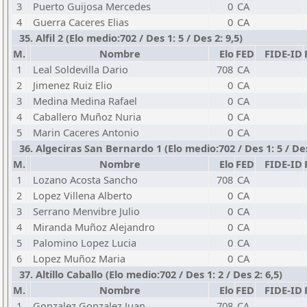
3
Puerto Guijosa Mercedes
0
CA
4
Guerra Caceres Elias
0
CA
35. Alfil 2 (Elo medio:702 / Des 1: 5 / Des 2: 9,5)
M.
Nombre
Elo
FED
FIDE-ID
1
Leal Soldevilla Dario
708
CA
2
Jimenez Ruiz Elio
0
CA
3
Medina Medina Rafael
0
CA
4
Caballero Muñoz Nuria
0
CA
5
Marin Caceres Antonio
0
CA
36. Algeciras San Bernardo 1 (Elo medio:702 / Des 1: 5 / Des
M.
Nombre
Elo
FED
FIDE-ID
1
Lozano Acosta Sancho
708
CA
2
Lopez Villena Alberto
0
CA
3
Serrano Menvibre Julio
0
CA
4
Miranda Muñoz Alejandro
0
CA
5
Palomino Lopez Lucia
0
CA
6
Lopez Muñoz Maria
0
CA
37. Altillo Caballo (Elo medio:702 / Des 1: 2 / Des 2: 6,5)
M.
Nombre
Elo
FED
FIDE-ID
1
Gonzalez Gonzalez Juan
708
CA