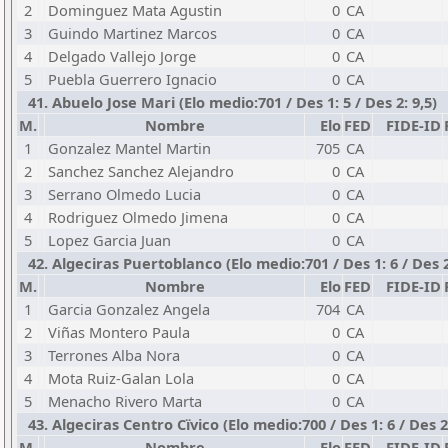
2
Dominguez Mata Agustin
0
CA
3
Guindo Martinez Marcos
0
CA
4
Delgado Vallejo Jorge
0
CA
5
Puebla Guerrero Ignacio
0
CA
41. Abuelo Jose Mari (Elo medio:701 / Des 1: 5 / Des 2: 9,5)
M.
Nombre
Elo
FED
FIDE-ID
1
Gonzalez Mantel Martin
705
CA
2
Sanchez Sanchez Alejandro
0
CA
3
Serrano Olmedo Lucia
0
CA
4
Rodriguez Olmedo Jimena
0
CA
5
Lopez Garcia Juan
0
CA
42. Algeciras Puertoblanco (Elo medio:701 / Des 1: 6 / Des 2
M.
Nombre
Elo
FED
FIDE-ID
1
Garcia Gonzalez Angela
704
CA
2
Viñas Montero Paula
0
CA
3
Terrones Alba Nora
0
CA
4
Mota Ruiz-Galan Lola
0
CA
5
Menacho Rivero Marta
0
CA
43. Algeciras Centro Cïvico (Elo medio:700 / Des 1: 6 / Des 2
M.
Nombre
Elo
FED
FIDE-ID