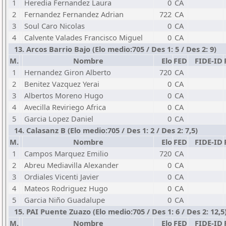
1
Heredia Fernandez Laura
0
CA
2
Fernandez Fernandez Adrian
722
CA
3
Soul Caro Nicolas
0
CA
4
Calvente Valades Francisco Miguel
0
CA
13. Arcos Barrio Bajo (Elo medio:705 / Des 1: 5 / Des 2: 9)
M.
Nombre
Elo
FED
FIDE-ID
1
Hernandez Giron Alberto
720
CA
2
Benitez Vazquez Yerai
0
CA
3
Albertos Moreno Hugo
0
CA
4
Avecilla Reviriego Africa
0
CA
5
Garcia Lopez Daniel
0
CA
14. Calasanz B (Elo medio:705 / Des 1: 2 / Des 2: 7,5)
M.
Nombre
Elo
FED
FIDE-ID
1
Campos Marquez Emilio
720
CA
2
Abreu Mediavilla Alexander
0
CA
3
Ordiales Vicenti Javier
0
CA
4
Mateos Rodriguez Hugo
0
CA
5
Garcia Niño Guadalupe
0
CA
15. PAI Puente Zuazo (Elo medio:705 / Des 1: 6 / Des 2: 12,5
M.
Nombre
Elo
FED
FIDE-ID