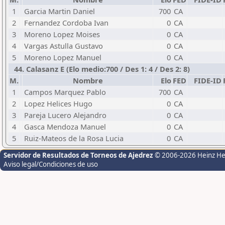
1
Garcia Martin Daniel
700
CA
2
Fernandez Cordoba Ivan
0
CA
3
Moreno Lopez Moises
0
CA
4
Vargas Astulla Gustavo
0
CA
5
Moreno Lopez Manuel
0
CA
44. Calasanz E (Elo medio:700 / Des 1: 4 / Des 2: 8)
M.
Nombre
Elo
FED
FIDE-ID
1
Campos Marquez Pablo
700
CA
2
Lopez Helices Hugo
0
CA
3
Pareja Lucero Alejandro
0
CA
4
Gasca Mendoza Manuel
0
CA
5
Ruiz-Mateos de la Rosa Lucia
0
CA
Servidor de Resultados de Torneos de Ajedrez
© 2006-2026 Heinz H
Aviso legal/Condiciones de uso