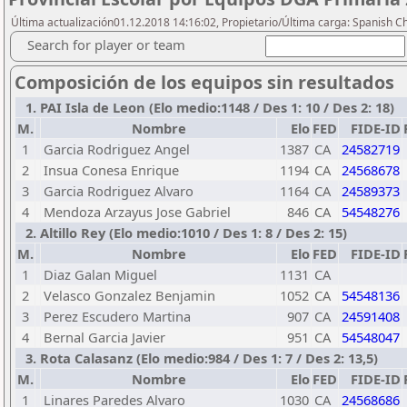
Última actualización01.12.2018 14:16:02, Propietario/Última carga: Spanish C
Search for player or team
Composición de los equipos sin resultados
1. PAI Isla de Leon (Elo medio:1148 / Des 1: 10 / Des 2: 18)
M.
Nombre
Elo
FED
FIDE-ID
1
Garcia Rodriguez Angel
1387
CA
24582719
2
Insua Conesa Enrique
1194
CA
24568678
3
Garcia Rodriguez Alvaro
1164
CA
24589373
4
Mendoza Arzayus Jose Gabriel
846
CA
54548276
2. Altillo Rey (Elo medio:1010 / Des 1: 8 / Des 2: 15)
M.
Nombre
Elo
FED
FIDE-ID
1
Diaz Galan Miguel
1131
CA
2
Velasco Gonzalez Benjamin
1052
CA
54548136
3
Perez Escudero Martina
907
CA
24591408
4
Bernal Garcia Javier
951
CA
54548047
3. Rota Calasanz (Elo medio:984 / Des 1: 7 / Des 2: 13,5)
M.
Nombre
Elo
FED
FIDE-ID
1
Linares Paredes Alvaro
1030
CA
24568686