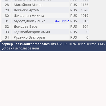
28
Михайлов Макар
RUS
1156
29
Дейнеко Артем
RUS
1028
30
Шишенин Никита
RUS
1019
31
Мухутдинов Денис
34207112
RUS
913
32
Донцова Вера
RUS
904
33
Гаджиабакаров Амин
RUS
0
34
Руденко Виктория
RUS
0
сервер Chess-Tournament-Results
© 2006-2026 Heinz Herzog
, CMS-
условия использования