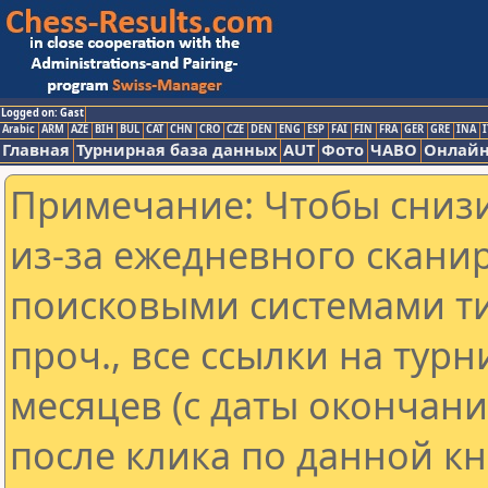
Logged on: Gast
Arabic
ARM
AZE
BIH
BUL
CAT
CHN
CRO
CZE
DEN
ENG
ESP
FAI
FIN
FRA
GER
GRE
INA
I
Главная
Турнирная база данных
AUT
Фото
ЧАВО
Онлайн
Примечание: Чтобы снизи
из-за ежедневного скани
поисковыми системами ти
проч., все ссылки на тур
месяцев (с даты окончан
после клика по данной кн