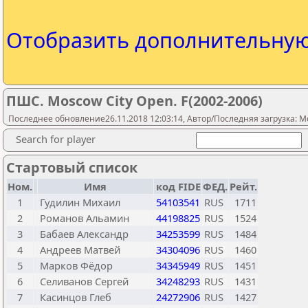
Отобразить дополнительну
ПШС. Moscow City Open. F(2002-2006)
Последнее обновление26.11.2018 12:03:14, Автор/Последняя загрузка: M
Search for player
Стартовый список
Ном.
Имя
код FIDE
ФЕД.
Рейт.
1
Гудилин Михаил
54103541
RUS
1711
2
Романов Альамин
44198825
RUS
1524
3
Бабаев Александр
34253599
RUS
1484
4
Андреев Матвей
34304096
RUS
1460
5
Марков Фёдор
34345949
RUS
1451
6
Селиванов Сергей
34248293
RUS
1431
7
Касинцов Глеб
24272906
RUS
1427