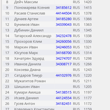
8
Дейч Максим
RUS
1420
9
Пономарева Ксения
34185612
RUS
1415
10
Расаев Станислав
44144504
RUS
1378
11
Дунаев Артем
34185280
RUS
1366
12
Бунимов Иван
34339043
RUS
1363
13
Дубинин Даниил
RUS
1345
14
Татарский Александр
34232478
RUS
1338
15
Прохоров Клим
34260056
RUS
1330
16
Маркин Иван
34246053
RUS
1321
17
Юсупов Марк
34168700
RUS
1314
18
Хачатрян Эдуард
34274707
RUS
1298
19
Иванов Данила
34308717
RUS
1266
20
Кокоева Диана
RUS
1243
21
Сатдаров Тимур
44102976
RUS
1220
22
Мужагитов Роман
RUS
1211
23
Шишкин Иван
RUS
1205
24
Кумари Амиша
54138515
RUS
1197
25
Исаев Даниил
44124554
RUS
1177
26
Гусев Антон
34182451
RUS
1172
27
Коваленко Константин
RUS
1159