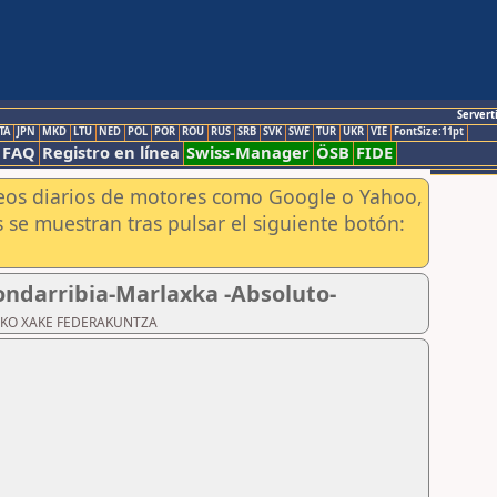
Servert
TA
JPN
MKD
LTU
NED
POL
POR
ROU
RUS
SRB
SVK
SWE
TUR
UKR
VIE
FontSize:11pt
FAQ
Registro en línea
Swiss-Manager
ÖSB
FIDE
aneos diarios de motores como Google o Yahoo,
 se muestran tras pulsar el siguiente botón:
Hondarribia-Marlaxka -Absoluto-
ZKOAKO XAKE FEDERAKUNTZA