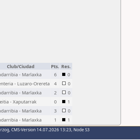
Club/Ciudad
Pts.
Res.
darribia - Marlaxka
6
0
enteria - Luzaro-Orereta
4
0
darribia - Marlaxka
2
0
eitia - Xaputarrak
0
1
darribia - Marlaxka
3
0
darribia - Marlaxka
1
1
erzog
, CMS-Version 14.07.2026 13:23, Node S3