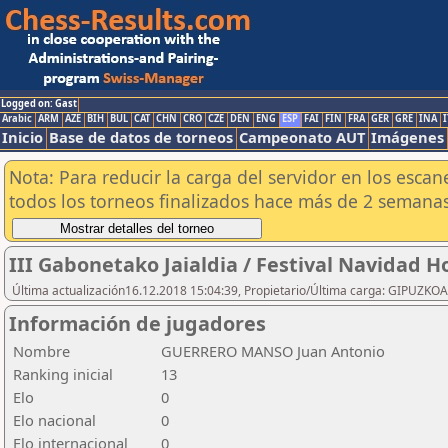
Logged on: Gast
Arabic
ARM
AZE
BIH
BUL
CAT
CHN
CRO
CZE
DEN
ENG
ESP
FAI
FIN
FRA
GER
GRE
INA
I
Inicio
Base de datos de torneos
Campeonato AUT
Imágenes
Nota: Para reducir la carga del servidor en los esc
todos los torneos finalizados hace más de 2 semanas
III Gabonetako Jaialdia / Festival Navidad 
Última actualización16.12.2018 15:04:39, Propietario/Última carga: GIPU
Información de jugadores
Nombre
GUERRERO MANSO Juan Antonio
Ranking inicial
13
Elo
0
Elo nacional
0
Elo internacional
0