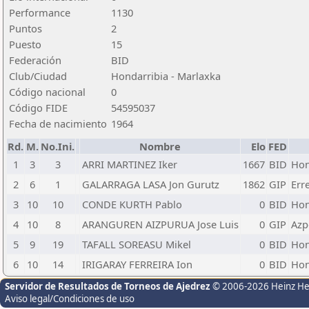
Performance
1130
Puntos
2
Puesto
15
Federación
BID
Club/Ciudad
Hondarribia - Marlaxka
Código nacional
0
Código FIDE
54595037
Fecha de nacimiento
1964
Rd.
M.
No.Ini.
Nombre
Elo
FED
1
3
3
ARRI MARTINEZ Iker
1667
BID
Hon
2
6
1
GALARRAGA LASA Jon Gurutz
1862
GIP
Err
3
10
10
CONDE KURTH Pablo
0
BID
Hon
4
10
8
ARANGUREN AIZPURUA Jose Luis
0
GIP
Azp
5
9
19
TAFALL SOREASU Mikel
0
BID
Hon
6
10
14
IRIGARAY FERREIRA Ion
0
BID
Hon
Servidor de Resultados de Torneos de Ajedrez
© 2006-2026 Heinz H
Aviso legal/Condiciones de uso