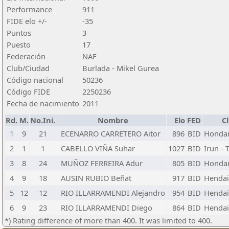
Performance
911
FIDE elo +/-
-35
Puntos
3
Puesto
17
Federación
NAF
Club/Ciudad
Burlada - Mikel Gurea
Código nacional
50236
Código FIDE
2250236
Fecha de nacimiento
2011
Rd.
M.
No.Ini.
Nombre
Elo
FED
C
1
9
21
ECENARRO CARRETERO Aitor
896
BID
Hondar
2
1
1
CABELLO VIÑA Suhar
1027
BID
Irun - 
3
8
24
MUÑOZ FERREIRA Adur
805
BID
Hondar
4
9
18
AUSIN RUBIO Beñat
917
BID
Hendaia
5
12
12
RIO ILLARRAMENDI Alejandro
954
BID
Hendaia
6
9
23
RIO ILLARRAMENDI Diego
864
BID
Hendaia
*) Rating difference of more than 400. It was limited to 400.