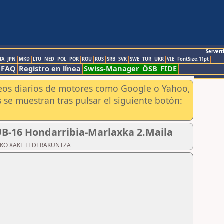
Servert
TA
JPN
MKD
LTU
NED
POL
POR
ROU
RUS
SRB
SVK
SWE
TUR
UKR
VIE
FontSize:11pt
FAQ
Registro en línea
Swiss-Manager
ÖSB
FIDE
aneos diarios de motores como Google o Yahoo,
 se muestran tras pulsar el siguiente botón:
SUB-16 Hondarribia-Marlaxka 2.Maila
ZKOAKO XAKE FEDERAKUNTZA