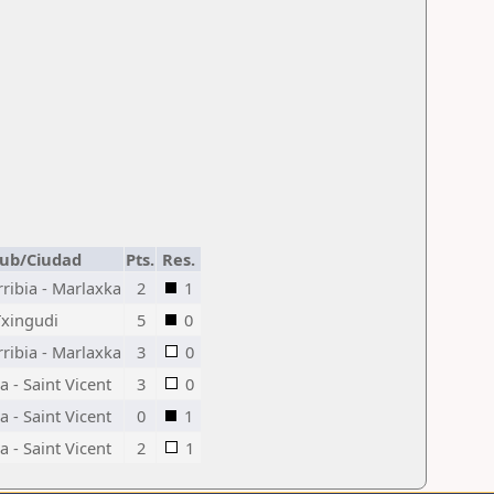
lub/Ciudad
Pts.
Res.
ribia - Marlaxka
2
1
Txingudi
5
0
ribia - Marlaxka
3
0
 - Saint Vicent
3
0
 - Saint Vicent
0
1
 - Saint Vicent
2
1