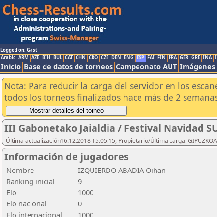
Logged on: Gast
Arabic
ARM
AZE
BIH
BUL
CAT
CHN
CRO
CZE
DEN
ENG
ESP
FAI
FIN
FRA
GER
GRE
INA
I
Inicio
Base de datos de torneos
Campeonato AUT
Imágenes
Nota: Para reducir la carga del servidor en los esc
todos los torneos finalizados hace más de 2 semanas
III Gabonetako Jaialdia / Festival Navidad 
Última actualización16.12.2018 15:05:15, Propietario/Última carga: GIPU
Información de jugadores
Nombre
IZQUIERDO ABADIA Oihan
Ranking inicial
9
Elo
1000
Elo nacional
0
Elo internacional
1000