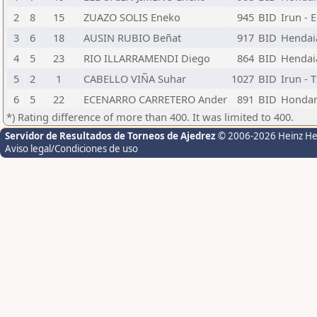
2
8
15
ZUAZO SOLIS Eneko
945
BID
Irun - 
3
6
18
AUSIN RUBIO Beñat
917
BID
Hendaia
4
5
23
RIO ILLARRAMENDI Diego
864
BID
Hendaia
5
2
1
CABELLO VIÑA Suhar
1027
BID
Irun - 
6
5
22
ECENARRO CARRETERO Ander
891
BID
Hondarr
*) Rating difference of more than 400. It was limited to 400.
Servidor de Resultados de Torneos de Ajedrez
© 2006-2026 Heinz H
Aviso legal/Condiciones de uso