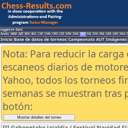
Logged on: Gast
Arabic
ARM
AZE
BIH
BUL
CAT
CHN
CRO
CZE
DEN
ENG
ESP
FAI
FIN
FRA
GER
GRE
INA
I
Inicio
Base de datos de torneos
Campeonato AUT
Imágenes
Nota: Para reducir la carga 
escaneos diarios de motor
Yahoo, todos los torneos f
semanas se muestran tras p
botón:
III Gabonetako Jaialdia / Festival Navidad 