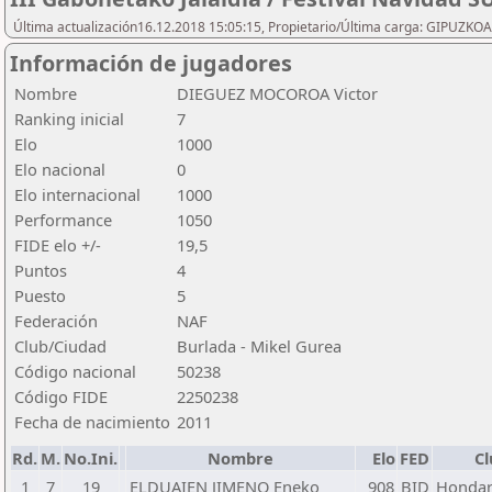
Última actualización16.12.2018 15:05:15, Propietario/Última carga: GIPU
Información de jugadores
Nombre
DIEGUEZ MOCOROA Victor
Ranking inicial
7
Elo
1000
Elo nacional
0
Elo internacional
1000
Performance
1050
FIDE elo +/-
19,5
Puntos
4
Puesto
5
Federación
NAF
Club/Ciudad
Burlada - Mikel Gurea
Código nacional
50238
Código FIDE
2250238
Fecha de nacimiento
2011
Rd.
M.
No.Ini.
Nombre
Elo
FED
Cl
1
7
19
ELDUAIEN JIMENO Eneko
908
BID
Hondarr