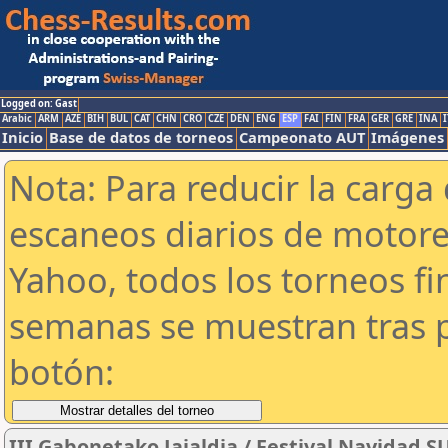
Logged on: Gast
Arabic
ARM
AZE
BIH
BUL
CAT
CHN
CRO
CZE
DEN
ENG
ESP
FAI
FIN
FRA
GER
GRE
INA
I
Inicio
Base de datos de torneos
Campeonato AUT
Imágenes
Nota: Para reducir la carga 
escaneos diarios de motor
Yahoo, todos los torneos f
semanas se muestran tras p
botón:
III Gabonetako Jaialdia / Festival Navidad 