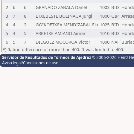
2
6
6
GRANADO ZABALA Danel
1003
BID
Honda
3
7
8
ETXEBESTE BOLINAGA Jurgi
1000
GIP
Arrasa
4
4
2
GOIKOETXEA MENDIZABAL Eki
1025
BID
Honda
5
4
5
ARRETXE AMIANO Aimar
1010
BID
Honda
6
5
7
DIEGUEZ MOCOROA Victor
1000
NAF
Burla
*) Rating difference of more than 400. It was limited to 400.
Servidor de Resultados de Torneos de Ajedrez
© 2006-2026 Heinz H
Aviso legal/Condiciones de uso