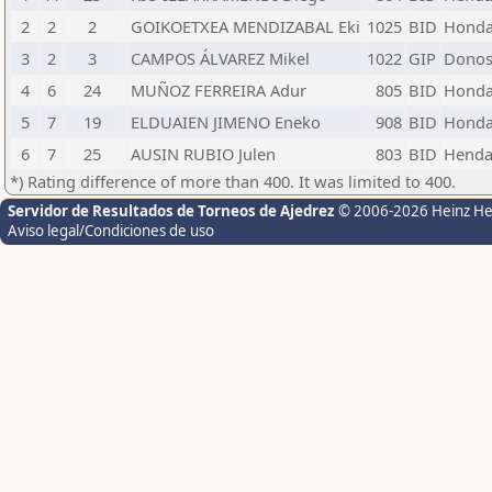
2
2
2
GOIKOETXEA MENDIZABAL Eki
1025
BID
Hondar
3
2
3
CAMPOS ÁLVAREZ Mikel
1022
GIP
Donost
4
6
24
MUÑOZ FERREIRA Adur
805
BID
Hondar
5
7
19
ELDUAIEN JIMENO Eneko
908
BID
Hondar
6
7
25
AUSIN RUBIO Julen
803
BID
Hendai
*) Rating difference of more than 400. It was limited to 400.
Servidor de Resultados de Torneos de Ajedrez
© 2006-2026 Heinz H
Aviso legal/Condiciones de uso