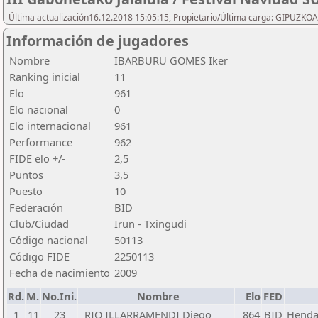
Última actualización16.12.2018 15:05:15, Propietario/Última carga: GIPU
Información de jugadores
Nombre
IBARBURU GOMES Iker
Ranking inicial
11
Elo
961
Elo nacional
0
Elo internacional
961
Performance
962
FIDE elo +/-
2,5
Puntos
3,5
Puesto
10
Federación
BID
Club/Ciudad
Irun - Txingudi
Código nacional
50113
Código FIDE
2250113
Fecha de nacimiento
2009
Rd.
M.
No.Ini.
Nombre
Elo
FED
1
11
23
RIO ILLARRAMENDI Diego
864
BID
Hendai