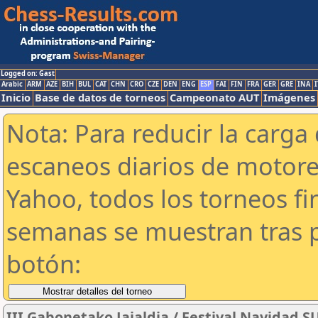
Logged on: Gast
Arabic
ARM
AZE
BIH
BUL
CAT
CHN
CRO
CZE
DEN
ENG
ESP
FAI
FIN
FRA
GER
GRE
INA
I
Inicio
Base de datos de torneos
Campeonato AUT
Imágenes
Nota: Para reducir la carga 
escaneos diarios de motor
Yahoo, todos los torneos f
semanas se muestran tras p
botón:
III Gabonetako Jaialdia / Festival Navidad 