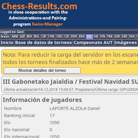
Logged on: Gast
Arabic
ARM
AZE
BIH
BUL
CAT
CHN
CRO
CZE
DEN
ENG
ESP
FAI
FIN
FRA
GER
GRE
INA
I
Inicio
Base de datos de torneos
Campeonato AUT
Imágenes
Nota: Para reducir la carga del servidor en los esc
todos los torneos finalizados hace más de 2 semanas
III Gabonetako Jaialdia / Festival Navidad 
Última actualización16.12.2018 15:04:57, Propietario/Última carga: GIPU
Información de jugadores
Nombre
LAPORTE ALZOLA Danel
Ranking inicial
17
Elo
1050
Elo nacional
0
Elo internacional
1050