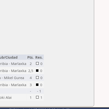
ub/Ciudad
Pts.
Res.
ibia - Marlaxka
2
0
ibia - Marlaxka
2,5
0
 - Mikel Gurea
4
0
ibia - Marlaxka
3
0
-
- 1
oki Alai
1
1