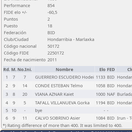
Performance
854
FIDE elo +/-
-60,5
Puntos
2
Puesto
18
Federación
BID
Club/Ciudad
Hondarribia - Marlaxka
Código nacional
50172
Código FIDE
2250172
Fecha de nacimiento
2011
Rd.
M.
No.Ini.
Nombre
Elo
FED
Cl
1
7
7
GUERRERO ESCUDERO Hodei
1133
BID
Hondarr
2
9
14
CONDE ESTEBAN Telmo
1058
BID
Hondarr
3
8
20
VIANA AZNAR Kaiet
1000
NAF
Burlada
4
9
5
TAFALL VILLANUEVA Gorka
1194
BID
Hondarr
5
10
-
bye
-
-
6
9
11
CALVO SOBRINO Asier
1084
BID
Irun - T
*) Rating difference of more than 400. It was limited to 400.