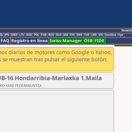
Servert
TA
JPN
MKD
LTU
NED
POL
POR
ROU
RUS
SRB
SVK
SWE
TUR
UKR
VIE
FontSize:11pt
FAQ
Registro en línea
Swiss-Manager
ÖSB
FIDE
aneos diarios de motores como Google o Yahoo,
 se muestran tras pulsar el siguiente botón:
SUB-16 Hondarribia-Marlaxka 1.Maila
ZKOAKO XAKE FEDERAKUNTZA