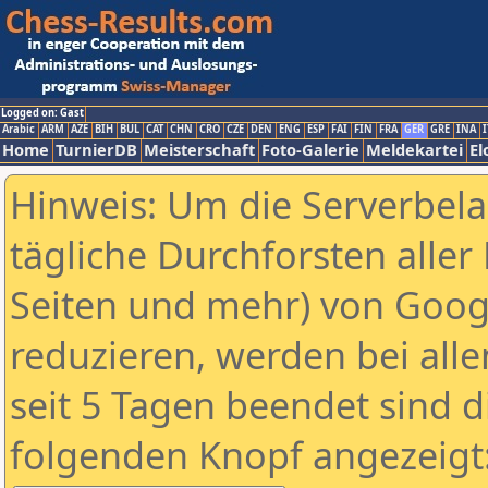
Logged on: Gast
Arabic
ARM
AZE
BIH
BUL
CAT
CHN
CRO
CZE
DEN
ENG
ESP
FAI
FIN
FRA
GER
GRE
INA
I
Home
TurnierDB
Meisterschaft
Foto-Galerie
Meldekartei
El
Hinweis: Um die Serverbel
tägliche Durchforsten aller 
Seiten und mehr) von Goog
reduzieren, werden bei alle
seit 5 Tagen beendet sind d
folgenden Knopf angezeigt