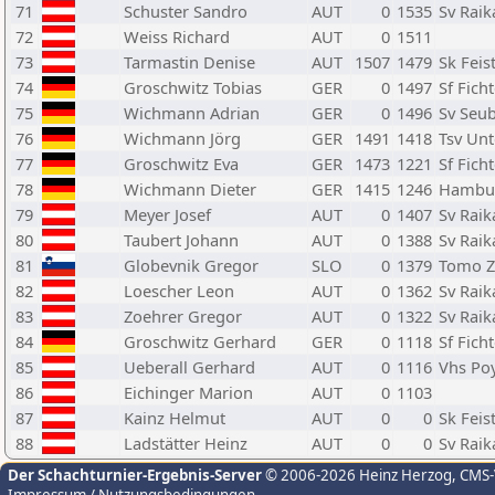
71
Schuster Sandro
AUT
0
1535
Sv Raik
72
Weiss Richard
AUT
0
1511
73
Tarmastin Denise
AUT
1507
1479
Sk Feis
74
Groschwitz Tobias
GER
0
1497
Sf Fich
75
Wichmann Adrian
GER
0
1496
Sv Seub
76
Wichmann Jörg
GER
1491
1418
Tsv Un
77
Groschwitz Eva
GER
1473
1221
Sf Fich
78
Wichmann Dieter
GER
1415
1246
Hambur
79
Meyer Josef
AUT
0
1407
Sv Raik
80
Taubert Johann
AUT
0
1388
Sv Raik
81
Globevnik Gregor
SLO
0
1379
Tomo Z
82
Loescher Leon
AUT
0
1362
Sv Raik
83
Zoehrer Gregor
AUT
0
1322
Sv Raik
84
Groschwitz Gerhard
GER
0
1118
Sf Fich
85
Ueberall Gerhard
AUT
0
1116
Vhs Po
86
Eichinger Marion
AUT
0
1103
87
Kainz Helmut
AUT
0
0
Sk Feis
88
Ladstätter Heinz
AUT
0
0
Sv Raik
Der Schachturnier-Ergebnis-Server
© 2006-2026 Heinz Herzog
, CMS