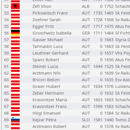
52
Zefi Xhon
ALB
0
1752
Schachf
53
Pirkowitsch Franz
AUT
1735
1465
Sk Feis
54
Zoehrer Sarah
AUT
1728
1568
Sv Raik
55
Egger Fritz
AUT
1717
1475
Atus Fe
56
Groschwitz Isabella
GER
1711
1464
Sf Fich
57
Gasser Michael
AUT
0
1663
Styria 
58
Tarmastin Luca
AUT
0
1663
Sk Feis
59
Leuthner Gerhard
AUT
0
1657
Vhs Po
60
Spanz Robert
AUT
0
1656
Atus Fe
61
Steiner Lucia
AUT
1644
1525
Sk Feis
62
Arztmann Nils
AUT
0
1639
Sv Raik
63
Bricori Bekim
AUT
0
1635
Esv Ask
64
Graier Hubert
AUT
1634
1576
Lusten
65
Zeber Hermann
AUT
0
1632
Sk Feis
66
Krassnitzer Maria
AUT
1603
1603
Schach
67
Krassnitzer Franz
AUT
1599
1563
Schach
68
Högl Emanuel
AUT
0
1584
Sc Raik
69
Kejzar Petra
SLO
1581
1440
Tomo Z
70
Arztmann Robert
AUT
0
1578
Sv Raik