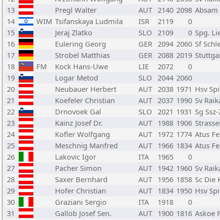
13
Pregl Walter
AUT
2140
2098
Absam
14
WIM
Tsifanskaya Ludmila
ISR
2119
0
15
Jeraj Zlatko
SLO
2109
0
Spg. L
16
Eulering Georg
GER
2094
2060
Sf Schl
17
Strobel Matthias
GER
2088
2019
Stuttga
18
FM
Kock Hans-Uwe
LIE
2072
0
19
Logar Metod
SLO
2044
2060
20
Neubauer Herbert
AUT
2038
1971
Hsv Spi
21
Koefeler Christian
AUT
2037
1990
Sv Raik
22
Drnovoek Gal
SLO
2021
1931
Sg Ssz-
23
Kainz Josef Dr.
AUT
1988
1906
Strass
24
Kofler Wolfgang
AUT
1972
1774
Atus Fe
25
Meschnig Manfred
AUT
1966
1834
Atus Fe
26
Lakovic Igor
ITA
1965
0
27
Pacher Simon
AUT
1942
1960
Sv Raik
28
Saxer Bernhard
AUT
1956
1858
Sc Die 
29
Hofer Christian
AUT
1834
1950
Hsv Spi
30
Graziani Sergio
ITA
1918
0
31
Gallob Josef Sen.
AUT
1900
1816
Askoe 