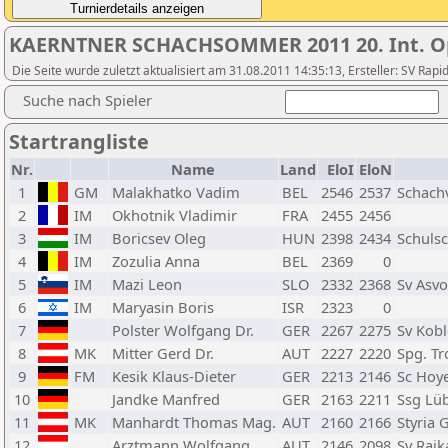
KAERNTNER SCHACHSOMMER 2011 20. Int. Op
Die Seite wurde zuletzt aktualisiert am 31.08.2011 14:35:13, Ersteller: SV R
Suche nach Spieler
Startrangliste
Nr.
Name
Land
EloI
EloN
1
GM
Malakhatko Vadim
BEL
2546
2537
Schach
2
IM
Okhotnik Vladimir
FRA
2455
2456
3
IM
Boricsev Oleg
HUN
2398
2434
Schulsc
4
IM
Zozulia Anna
BEL
2369
0
5
IM
Mazi Leon
SLO
2332
2368
Sv Asvo
6
IM
Maryasin Boris
ISR
2323
0
7
Polster Wolfgang Dr.
GER
2267
2275
Sv Kobl
8
MK
Mitter Gerd Dr.
AUT
2227
2220
Spg. Tr
9
FM
Kesik Klaus-Dieter
GER
2213
2146
Sc Hoy
10
Jandke Manfred
GER
2163
2211
Ssg Lü
11
MK
Manhardt Thomas Mag.
AUT
2160
2166
Styria 
12
Arztmann Wolfgang
AUT
2146
2098
Sv Raik