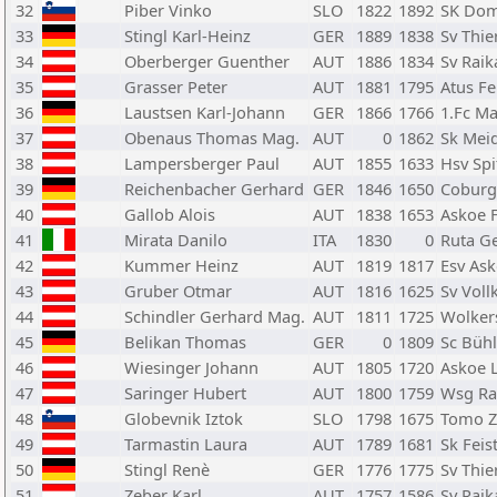
32
Piber Vinko
SLO
1822
1892
SK Dom
33
Stingl Karl-Heinz
GER
1889
1838
Sv Thi
34
Oberberger Guenther
AUT
1886
1834
Sv Raik
35
Grasser Peter
AUT
1881
1795
Atus Fe
36
Laustsen Karl-Johann
GER
1866
1766
1.Fc Ma
37
Obenaus Thomas Mag.
AUT
0
1862
Sk Mei
38
Lampersberger Paul
AUT
1855
1633
Hsv Spi
39
Reichenbacher Gerhard
GER
1846
1650
Coburge
40
Gallob Alois
AUT
1838
1653
Askoe 
41
Mirata Danilo
ITA
1830
0
Ruta G
42
Kummer Heinz
AUT
1819
1817
Esv Ask
43
Gruber Otmar
AUT
1816
1625
Sv Voll
44
Schindler Gerhard Mag.
AUT
1811
1725
Wolker
45
Belikan Thomas
GER
0
1809
Sc Bühl
46
Wiesinger Johann
AUT
1805
1720
Askoe 
47
Saringer Hubert
AUT
1800
1759
Wsg Ra
48
Globevnik Iztok
SLO
1798
1675
Tomo Z
49
Tarmastin Laura
AUT
1789
1681
Sk Feis
50
Stingl Renè
GER
1776
1775
Sv Thi
51
Zeber Karl
AUT
1757
1586
Sv Raik