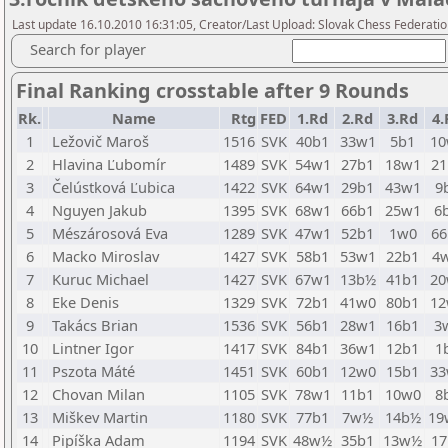
Last update 16.10.2010 16:31:05, Creator/Last Upload: Slovak Chess Federati
Search for player
Final Ranking crosstable after 9 Rounds
Rk.
Name
Rtg
FED
1.Rd
2.Rd
3.Rd
4.
1
Ležovič Maroš
1516
SVK
40b1
33w1
5b1
10
2
Hlavina Ľubomír
1489
SVK
54w1
27b1
18w1
21
3
Čelústková Ľubica
1422
SVK
64w1
29b1
43w1
9
4
Nguyen Jakub
1395
SVK
68w1
66b1
25w1
6
5
Mészárosová Eva
1289
SVK
47w1
52b1
1w0
66
6
Macko Miroslav
1427
SVK
58b1
53w1
22b1
4
7
Kuruc Michael
1427
SVK
67w1
13b½
41b1
20
8
Eke Denis
1329
SVK
72b1
41w0
80b1
12
9
Takács Brian
1536
SVK
56b1
28w1
16b1
3
10
Lintner Igor
1417
SVK
84b1
36w1
12b1
1
11
Pszota Máté
1451
SVK
60b1
12w0
15b1
33
12
Chovan Milan
1105
SVK
78w1
11b1
10w0
8
13
Miškev Martin
1180
SVK
77b1
7w½
14b½
19
14
Pipíška Adam
1194
SVK
48w½
35b1
13w½
17