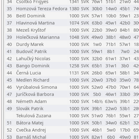
34
Csoltkó Frigyes
1341
SVK
76w1
51b1
21w0
44
35
Homzová Tereza Fedora
1380
SVK
30b0
14w0
45b1
74
36
Beitl Dominik
1000
SVK
57w1
10b0
59w1
23
37
Hlavinová Martina
1074
SVK
63b0
45w1
42b0
30
38
Mezeš Kryštof
1000
SVK
22b0
39w0
84b1
80
39
Holečková Marianna
1048
SVK
49w0
38b1
48w0
47
40
Durdy Marek
1000
SVK
1w0
71b1
57w1
18
41
Budovič Patrik
1000
SVK
59w1
8b1
7w0
24
42
Lahučký Nicolas
1000
SVK
32b0
61w1
37w1
43
43
Bango Dominik
1258
SVK
65b1
31w1
3b0
42
44
Černá Lucia
1131
SVK
26b0
65w1
58b1
34
45
Medlen Richard
1000
SVK
20w0
37b0
35w0
78
46
Vyrúbalová Simona
1000
SVK
52w0
47b0
70w1
64
47
Juríčková Barbora
1000
SVK
5b0
46w1
33b0
39
48
Németh Adam
1000
SVK
14b½
63w½
39b1
22
49
Slovák Patrik
1000
SVK
39b1
22w0
53b1
28
Tekulová Zuzana
1000
SVK
51w0
76b1
55w1
27
51
Bátora Matej
1000
SVK
50b1
34w0
62b1
32
52
Cvečka Andrej
1000
SVK
46b1
5w0
17b0
65
53
Barnáš Michal
1000
SVK
82w1
6b0
49w0
81