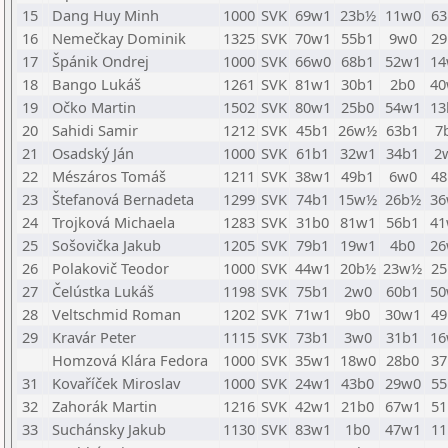
15
Dang Huy Minh
1000
SVK
69w1
23b½
11w0
63
16
Nemečkay Dominik
1325
SVK
70w1
55b1
9w0
29
17
Špánik Ondrej
1000
SVK
66w0
68b1
52w1
14
18
Bango Lukáš
1261
SVK
81w1
30b1
2b0
40
19
Očko Martin
1502
SVK
80w1
25b0
54w1
13
20
Sahidi Samir
1212
SVK
45b1
26w½
63b1
7
21
Osadský Ján
1000
SVK
61b1
32w1
34b1
2
22
Mészáros Tomáš
1211
SVK
38w1
49b1
6w0
48
23
Štefanová Bernadeta
1299
SVK
74b1
15w½
26b½
36
24
Trojková Michaela
1283
SVK
31b0
81w1
56b1
41
25
Sošovička Jakub
1205
SVK
79b1
19w1
4b0
26
26
Polakovič Teodor
1000
SVK
44w1
20b½
23w½
25
27
Čelústka Lukáš
1198
SVK
75b1
2w0
60b1
50
28
Veltschmid Roman
1202
SVK
71w1
9b0
30w1
49
29
Kravár Peter
1115
SVK
73b1
3w0
31b1
16
Homzová Klára Fedora
1000
SVK
35w1
18w0
28b0
37
31
Kovaříček Miroslav
1000
SVK
24w1
43b0
29w0
55
32
Zahorák Martin
1216
SVK
42w1
21b0
67w1
51
33
Suchánsky Jakub
1130
SVK
83w1
1b0
47w1
11