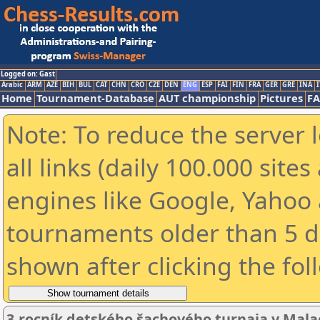
Logged on: Gast
Arabic
ARM
AZE
BIH
BUL
CAT
CHN
CRO
CZE
DEN
ENG
ESP
FAI
FIN
FRA
GER
GRE
INA
I
Home
Tournament-Database
AUT championship
Pictures
F
Note: To reduce the server 
all links (daily 100.000 sit
engines like Google, Yahoo a
tournaments older than 5 d
shown after clicking the fol
3.rocník detského šachového turnaja v Mala