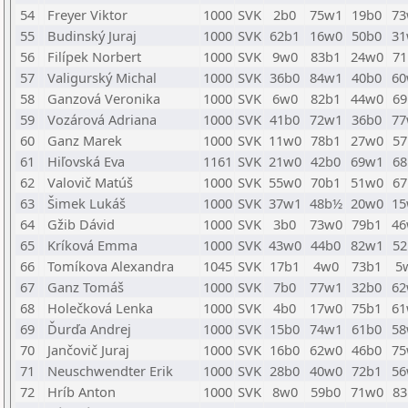
54
Freyer Viktor
1000
SVK
2b0
75w1
19b0
73
55
Budinský Juraj
1000
SVK
62b1
16w0
50b0
31
56
Filípek Norbert
1000
SVK
9w0
83b1
24w0
71
57
Valigurský Michal
1000
SVK
36b0
84w1
40b0
60
58
Ganzová Veronika
1000
SVK
6w0
82b1
44w0
69
59
Vozárová Adriana
1000
SVK
41b0
72w1
36b0
77
60
Ganz Marek
1000
SVK
11w0
78b1
27w0
57
61
Hiľovská Eva
1161
SVK
21w0
42b0
69w1
68
62
Valovič Matúš
1000
SVK
55w0
70b1
51w0
67
63
Šimek Lukáš
1000
SVK
37w1
48b½
20w0
15
64
Gžib Dávid
1000
SVK
3b0
73w0
79b1
46
65
Kríková Emma
1000
SVK
43w0
44b0
82w1
52
66
Tomíkova Alexandra
1045
SVK
17b1
4w0
73b1
5
67
Ganz Tomáš
1000
SVK
7b0
77w1
32b0
62
68
Holečková Lenka
1000
SVK
4b0
17w0
75b1
61
69
Ďurďa Andrej
1000
SVK
15b0
74w1
61b0
58
70
Jančovič Juraj
1000
SVK
16b0
62w0
46b0
75
71
Neuschwendter Erik
1000
SVK
28b0
40w0
72b1
56
72
Hríb Anton
1000
SVK
8w0
59b0
71w0
83