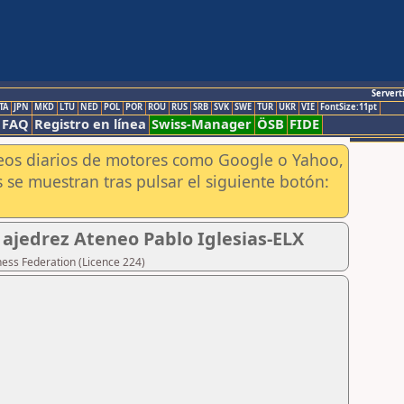
Servert
TA
JPN
MKD
LTU
NED
POL
POR
ROU
RUS
SRB
SVK
SWE
TUR
UKR
VIE
FontSize:11pt
FAQ
Registro en línea
Swiss-Manager
ÖSB
FIDE
aneos diarios de motores como Google o Yahoo,
 se muestran tras pulsar el siguiente botón:
ajedrez Ateneo Pablo Iglesias-ELX
hess Federation (Licence 224)