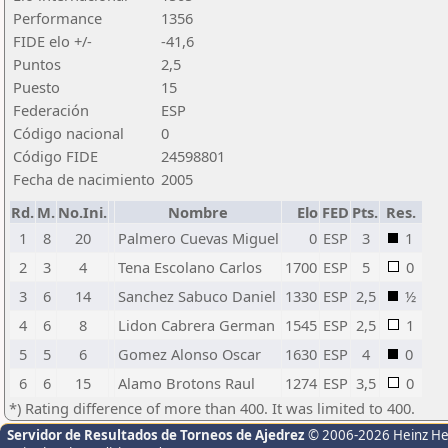
Performance
1356
FIDE elo +/-
-41,6
Puntos
2,5
Puesto
15
Federación
ESP
Código nacional
0
Código FIDE
24598801
Fecha de nacimiento
2005
Rd.
M.
No.Ini.
Nombre
Elo
FED
Pts.
Res.
1
8
20
Palmero Cuevas Miguel
0
ESP
3
1
2
3
4
Tena Escolano Carlos
1700
ESP
5
0
3
6
14
Sanchez Sabuco Daniel
1330
ESP
2,5
½
4
6
8
Lidon Cabrera German
1545
ESP
2,5
1
5
5
6
Gomez Alonso Oscar
1630
ESP
4
0
6
6
15
Alamo Brotons Raul
1274
ESP
3,5
0
*) Rating difference of more than 400. It was limited to 400.
Servidor de Resultados de Torneos de Ajedrez
© 2006-2026 Heinz H