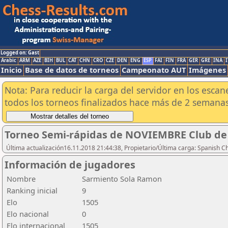
Logged on: Gast
Arabic
ARM
AZE
BIH
BUL
CAT
CHN
CRO
CZE
DEN
ENG
ESP
FAI
FIN
FRA
GER
GRE
INA
I
Inicio
Base de datos de torneos
Campeonato AUT
Imágenes
Nota: Para reducir la carga del servidor en los esc
todos los torneos finalizados hace más de 2 semanas
Torneo Semi-rápidas de NOVIEMBRE Club de 
Última actualización16.11.2018 21:44:38, Propietario/Última carga: Spanish C
Información de jugadores
Nombre
Sarmiento Sola Ramon
Ranking inicial
9
Elo
1505
Elo nacional
0
Elo internacional
1505