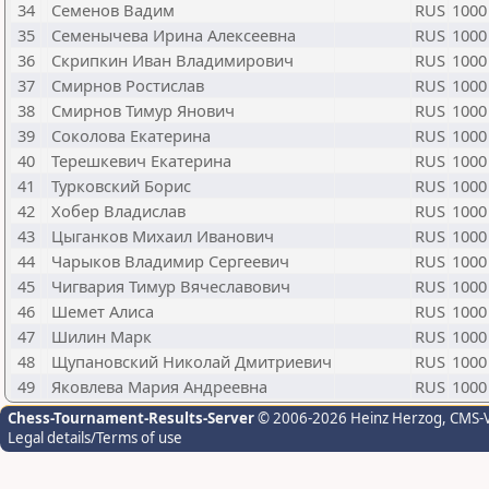
34
Семенов Вадим
RUS
1000
35
Семенычева Ирина Алексеевна
RUS
1000
36
Скрипкин Иван Владимирович
RUS
1000
37
Смирнов Ростислав
RUS
1000
38
Смирнов Тимур Янович
RUS
1000
39
Соколова Екатерина
RUS
1000
40
Терешкевич Екатерина
RUS
1000
41
Турковский Борис
RUS
1000
42
Хобер Владислав
RUS
1000
43
Цыганков Михаил Иванович
RUS
1000
44
Чарыков Владимир Сергеевич
RUS
1000
45
Чигвария Тимур Вячеславович
RUS
1000
46
Шемет Алиса
RUS
1000
47
Шилин Марк
RUS
1000
48
Щупановский Николай Дмитриевич
RUS
1000
49
Яковлева Мария Андреевна
RUS
1000
Chess-Tournament-Results-Server
© 2006-2026 Heinz Herzog
, CMS-
Legal details/Terms of use