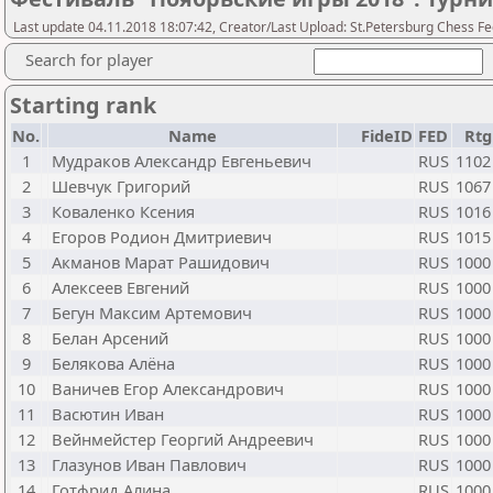
Last update 04.11.2018 18:07:42, Creator/Last Upload: St.Petersburg Chess F
Search for player
Starting rank
No.
Name
FideID
FED
Rtg
1
Мудраков Александр Евгеньевич
RUS
1102
2
Шевчук Григорий
RUS
1067
3
Коваленко Ксения
RUS
1016
4
Егоров Родион Дмитриевич
RUS
1015
5
Акманов Марат Рашидович
RUS
1000
6
Алексеев Евгений
RUS
1000
7
Бегун Максим Артемович
RUS
1000
8
Белан Арсений
RUS
1000
9
Белякова Алёна
RUS
1000
10
Ваничев Егор Александрович
RUS
1000
11
Васютин Иван
RUS
1000
12
Вейнмейстер Георгий Андреевич
RUS
1000
13
Глазунов Иван Павлович
RUS
1000
14
Готфрид Алина
RUS
1000