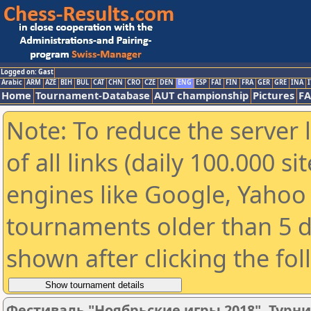
Logged on: Gast
Arabic
ARM
AZE
BIH
BUL
CAT
CHN
CRO
CZE
DEN
ENG
ESP
FAI
FIN
FRA
GER
GRE
INA
I
Home
Tournament-Database
AUT championship
Pictures
F
Note: To reduce the server 
of all links (daily 100.000 s
engines like Google, Yahoo a
tournaments older than 5 d
shown after clicking the fo
Фестиваль "Ноябрьские игры 2018". Турни