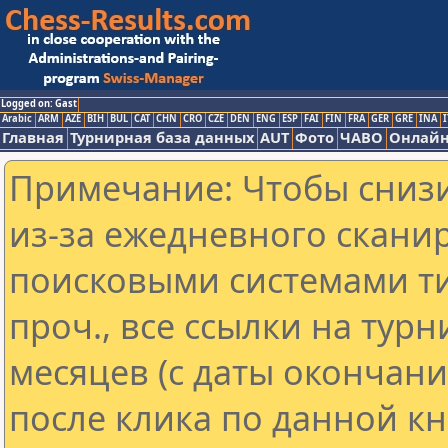
Logged on: Gast
Arabic
ARM
AZE
BIH
BUL
CAT
CHN
CRO
CZE
DEN
ENG
ESP
FAI
FIN
FRA
GER
GRE
INA
I
Главная
Турнирная база данных
AUT
Фото
ЧАВО
Онлайн
Примечание: Чтобы снизи
из-за ежедневного скани
поисковыми системами ти
проч., все ссылки на тур
месяцев (с даты окончан
после клика по данной кн