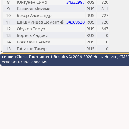
8
Юнтунен Симо
34332987
RUS
820
9
Казаков Михаил
RUS
811
10
Бехер Александр
RUS
727
11
Шишминцев Дементий
34369520
RUS
720
12
Обухов Тимур
RUS
647
13
Боръяз Андрей
RUS
0
14
Коломеец Алиса
RUS
0
15
Габитов Тимур
RUS
0
сервер Chess-Tournament-Results
© 2006-2026 Heinz Herzog
, CMS-
условия использования