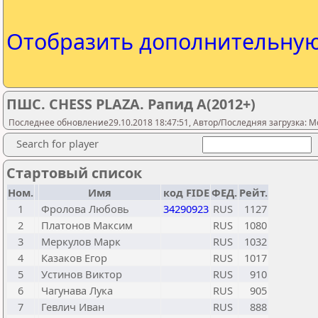
Отобразить дополнительну
ПШС. CHESS PLAZA. Рапид А(2012+)
Последнее обновление29.10.2018 18:47:51, Автор/Последняя загрузка: M
Search for player
Стартовый список
Ном.
Имя
код FIDE
ФЕД.
Рейт.
1
Фролова Любовь
34290923
RUS
1127
2
Платонов Максим
RUS
1080
3
Меркулов Марк
RUS
1032
4
Казаков Егор
RUS
1017
5
Устинов Виктор
RUS
910
6
Чагунава Лука
RUS
905
7
Гевлич Иван
RUS
888