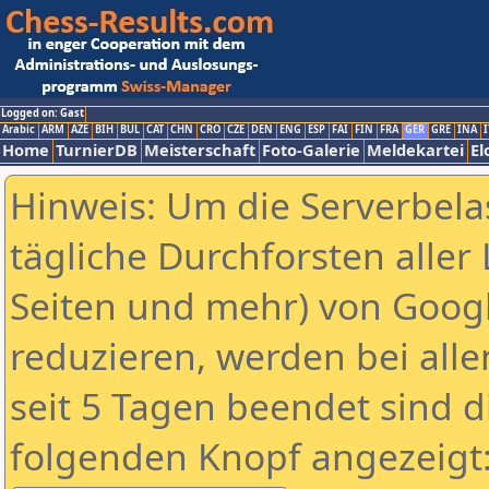
Logged on: Gast
Arabic
ARM
AZE
BIH
BUL
CAT
CHN
CRO
CZE
DEN
ENG
ESP
FAI
FIN
FRA
GER
GRE
INA
I
Home
TurnierDB
Meisterschaft
Foto-Galerie
Meldekartei
El
Hinweis: Um die Serverbela
tägliche Durchforsten aller 
Seiten und mehr) von Goog
reduzieren, werden bei alle
seit 5 Tagen beendet sind d
folgenden Knopf angezeigt