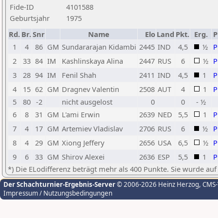
Fide-ID
4101588
Geburtsjahr
1975
Rd.
Br.
Snr
Name
Elo
Land
Pkt.
Erg.
1
4
86
GM
Sundararajan Kidambi
2445
IND
4,5
½
2
33
84
IM
Kashlinskaya Alina
2447
RUS
6
½
3
28
94
IM
Fenil Shah
2411
IND
4,5
1
4
15
62
GM
Dragnev Valentin
2508
AUT
4
1
5
80
-2
nicht ausgelost
0
0
- ½
6
8
31
GM
L'ami Erwin
2639
NED
5,5
1
7
4
17
GM
Artemiev Vladislav
2706
RUS
6
½
8
4
29
GM
Xiong Jeffery
2656
USA
6,5
½
9
6
33
GM
Shirov Alexei
2636
ESP
5,5
1
*) Die ELodifferenz beträgt mehr als 400 Punkte. Sie wurde auf
Der Schachturnier-Ergebnis-Server
© 2006-2026 Heinz Herzog
, CMS
Impressum / Nutzungsbedingungen