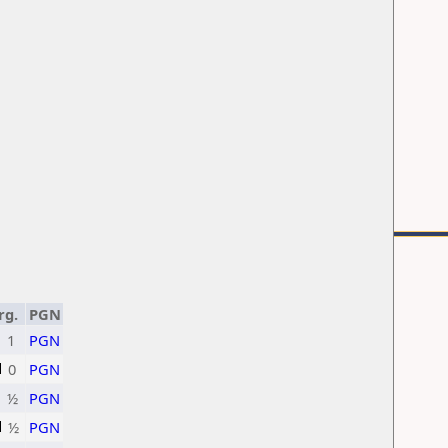
rg.
PGN
1
PGN
0
PGN
½
PGN
½
PGN