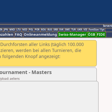
Servert
TA
JPN
MKD
LTU
NED
POL
POR
ROU
RUS
SRB
SVK
SWE
TUR
UKR
VIE
FontSize:11pt
ozahlen
FAQ
Onlineanmeldung
Swiss-Manager
ÖSB
FIDE
urchforsten aller Links (täglich 100.000
ieren, werden bei allen Turnieren, die
ch folgenden Knopf angezeigt:
Tournament - Masters
Upload: aeliens