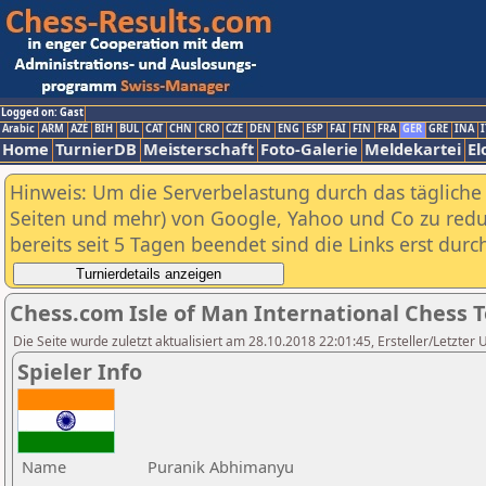
Logged on: Gast
Arabic
ARM
AZE
BIH
BUL
CAT
CHN
CRO
CZE
DEN
ENG
ESP
FAI
FIN
FRA
GER
GRE
INA
I
Home
TurnierDB
Meisterschaft
Foto-Galerie
Meldekartei
El
Hinweis: Um die Serverbelastung durch das tägliche D
Seiten und mehr) von Google, Yahoo und Co zu reduz
bereits seit 5 Tagen beendet sind die Links erst dur
Chess.com Isle of Man International Chess 
Die Seite wurde zuletzt aktualisiert am 28.10.2018 22:01:45, Ersteller/Letzter 
Spieler Info
Name
Puranik Abhimanyu