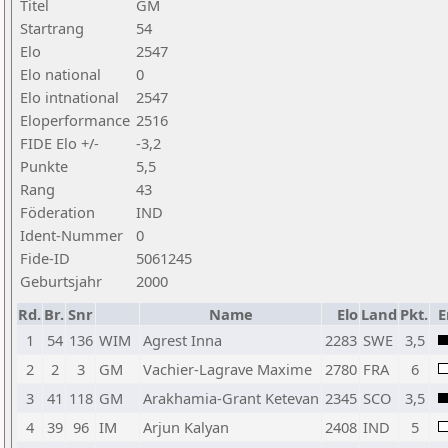
Titel
GM
Startrang
54
Elo
2547
Elo national
0
Elo intnational
2547
Eloperformance
2516
FIDE Elo +/-
-3,2
Punkte
5,5
Rang
43
Föderation
IND
Ident-Nummer
0
Fide-ID
5061245
Geburtsjahr
2000
Rd.
Br.
Snr
Name
Elo
Land
Pkt.
E
1
54
136
WIM
Agrest Inna
2283
SWE
3,5
2
2
3
GM
Vachier-Lagrave Maxime
2780
FRA
6
3
41
118
GM
Arakhamia-Grant Ketevan
2345
SCO
3,5
4
39
96
IM
Arjun Kalyan
2408
IND
5