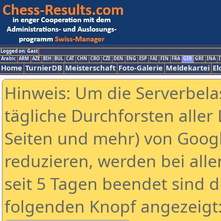
Logged on: Gast
Arabic
ARM
AZE
BIH
BUL
CAT
CHN
CRO
CZE
DEN
ENG
ESP
FAI
FIN
FRA
GER
GRE
INA
I
Home
TurnierDB
Meisterschaft
Foto-Galerie
Meldekartei
El
Hinweis: Um die Serverbela
tägliche Durchforsten aller 
Seiten und mehr) von Goog
reduzieren, werden bei alle
seit 5 Tagen beendet sind d
folgenden Knopf angezeigt