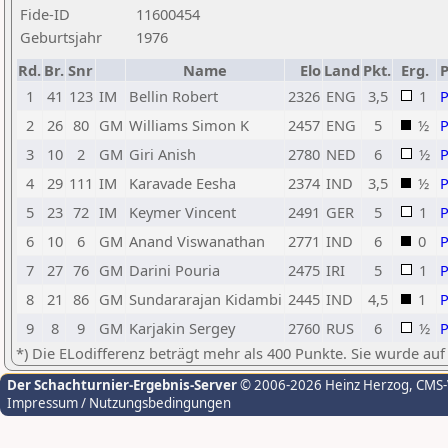
Fide-ID
11600454
Geburtsjahr
1976
Rd.
Br.
Snr
Name
Elo
Land
Pkt.
Erg.
1
41
123
IM
Bellin Robert
2326
ENG
3,5
1
2
26
80
GM
Williams Simon K
2457
ENG
5
½
3
10
2
GM
Giri Anish
2780
NED
6
½
4
29
111
IM
Karavade Eesha
2374
IND
3,5
½
5
23
72
IM
Keymer Vincent
2491
GER
5
1
6
10
6
GM
Anand Viswanathan
2771
IND
6
0
7
27
76
GM
Darini Pouria
2475
IRI
5
1
8
21
86
GM
Sundararajan Kidambi
2445
IND
4,5
1
9
8
9
GM
Karjakin Sergey
2760
RUS
6
½
*) Die ELodifferenz beträgt mehr als 400 Punkte. Sie wurde auf
Der Schachturnier-Ergebnis-Server
© 2006-2026 Heinz Herzog
, CMS
Impressum / Nutzungsbedingungen