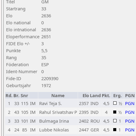
Titel
GM
Startrang
33
Elo
2636
Elo national
0
Elo intnational
2636
Eloperformance
2651
FIDE Elo +/-
3
Punkte
5,5
Rang
35
Föderation
ESP
Ident-Nummer
0
Fide-ID
2209390
Geburtsjahr
1972
Rd.
Br.
Snr
Name
Elo
Land
Pkt.
Erg.
PGN
1
33
115
IM
Ravi Teja S.
2357
IND
4,5
½
PGN
2
43
105
IM
Rahul Srivatshav P
2395
IND
4
½
PGN
3
33
101
IM
Bulmaga Irina
2402
ROU
4,5
1
PGN
4
24
85
IM
Lubbe Nikolas
2447
GER
4,5
1
PGN