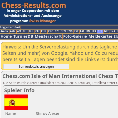
Logged on: Gast
Arabic
ARM
AZE
BIH
BUL
CAT
CHN
CRO
CZE
DEN
ENG
ESP
FAI
FIN
FRA
GER
GRE
INA
I
Home
TurnierDB
Meisterschaft
Foto-Galerie
Meldekartei
El
Hinweis: Um die Serverbelastung durch das tägliche D
Seiten und mehr) von Google, Yahoo und Co zu reduz
bereits seit 5 Tagen beendet sind die Links erst dur
Chess.com Isle of Man International Chess 
Die Seite wurde zuletzt aktualisiert am 28.10.2018 22:01:45, Ersteller/Letzter 
Spieler Info
Name
Shirov Alexei