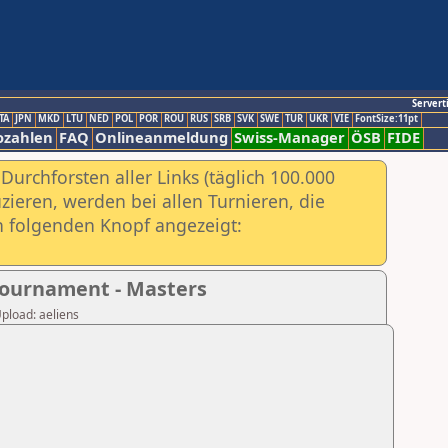
Servert
TA
JPN
MKD
LTU
NED
POL
POR
ROU
RUS
SRB
SVK
SWE
TUR
UKR
VIE
FontSize:11pt
ozahlen
FAQ
Onlineanmeldung
Swiss-Manager
ÖSB
FIDE
urchforsten aller Links (täglich 100.000
ieren, werden bei allen Turnieren, die
ch folgenden Knopf angezeigt:
Tournament - Masters
Upload: aeliens