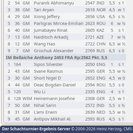
2
54
GM
Puranik Abhimanyu
2547
IND
5,5
s 1
3
38
GM
Tari Aryan
2618
NOR
4,5
w 1
4
29
GM
Xiong Jeffery
2656
USA
6,5
s ½
5
36
GM
Parligras Mircea-Emilian
2623
ROU
6
w ½
6
40
GM
Jumabayev Rinat
2605
KAZ
5
s 1
7
13
GM
Naiditsch Arkadij
2721
AZE
7
w ½
8
12
GM
Wang Hao
2722
CHN
6,5
w ½
9
7
GM
Grischuk Alexander
2769
RUS
6,5
s 0
IM Bellaiche Anthony 2453 FRA Rp:2562 Pkt. 5,5
1
164
Sipos Silvester
2050
ENG
1
s 1
2
43
GM
Svane Rasmus
2595
GER
5,5
w ½
3
30
GM
Short Nigel D
2652
ENG
4,5
w 0
4
44
GM
Deac Bogdan-Daniel
2594
ROU
5,5
s 0
5
120
Wu Li
2335
ENG
4
s 1
6
128
WIM
Heinemann Josefine
2308
GER
2,5
w 1
7
50
GM
Nihal Sarin
2572
IND
5,5
s ½
8
31
GM
L'ami Erwin
2639
NED
5,5
w ½
9
45
GM
Antipov Mikhail Al.
2593
RUS
4,5
s 1
Der Schachturnier-Ergebnis-Server
© 2006-2026 Heinz Herzog
, CMS