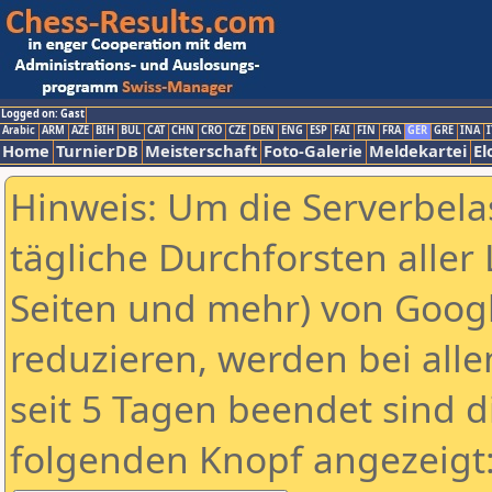
Logged on: Gast
Arabic
ARM
AZE
BIH
BUL
CAT
CHN
CRO
CZE
DEN
ENG
ESP
FAI
FIN
FRA
GER
GRE
INA
I
Home
TurnierDB
Meisterschaft
Foto-Galerie
Meldekartei
El
Hinweis: Um die Serverbela
tägliche Durchforsten aller 
Seiten und mehr) von Goog
reduzieren, werden bei alle
seit 5 Tagen beendet sind d
folgenden Knopf angezeigt