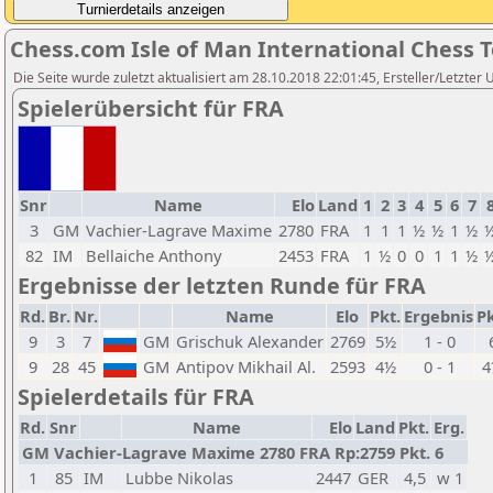
Chess.com Isle of Man International Chess 
Die Seite wurde zuletzt aktualisiert am 28.10.2018 22:01:45, Ersteller/Letzter 
Spielerübersicht für FRA
Snr
Name
Elo
Land
1
2
3
4
5
6
7
3
GM
Vachier-Lagrave Maxime
2780
FRA
1
1
1
½
½
1
½
82
IM
Bellaiche Anthony
2453
FRA
1
½
0
0
1
1
½
Ergebnisse der letzten Runde für FRA
Rd.
Br.
Nr.
Name
Elo
Pkt.
Ergebnis
Pk
9
3
7
GM
Grischuk Alexander
2769
5½
1 - 0
9
28
45
GM
Antipov Mikhail Al.
2593
4½
0 - 1
4
Spielerdetails für FRA
Rd.
Snr
Name
Elo
Land
Pkt.
Erg.
GM Vachier-Lagrave Maxime 2780 FRA Rp:2759 Pkt. 6
1
85
IM
Lubbe Nikolas
2447
GER
4,5
w 1