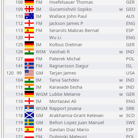
108
FM
Hoefelsauer Thomas
GER
109
IM
Guramishvili Sopiko
w
GEO
110
IM
Wallace John Paul
AUS
112
FM
Jackson James P
ENG
113
FM
Serarols Mabras Bernat
ESP
120
Wu Li
ENG
125
IM
Kolbus Dietmar
GER
126
WIM
Vaishali R
w
IND
127
FM
Paterek Michal
POL
141
FM
Ragnarsson Dagur
ISL
120
99
GM
Tarjan James
USA
104
IM
Tania Sachdev
w
IND
111
IM
Karavade Eesha
w
IND
114
WGM
Lubbe Melanie
w
GER
116
IM
Mortazavi Ali
ENG
117
WGM
Rapport Jovana
w
SRB
118
GM
Arakhamia-Grant Ketevan
w
SCO
119
GM
Bellon Lopez Juan Manuel
SWE
121
FM
Gavilan Diaz Mario
ESP
122
FM
Dubinski Mateusz
POL