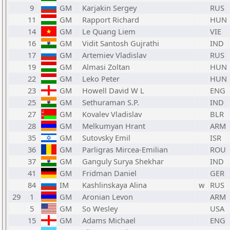
9
GM
Karjakin Sergey
RUS
11
GM
Rapport Richard
HUN
14
GM
Le Quang Liem
VIE
16
GM
Vidit Santosh Gujrathi
IND
17
GM
Artemiev Vladislav
RUS
19
GM
Almasi Zoltan
HUN
22
GM
Leko Peter
HUN
23
GM
Howell David W L
ENG
25
GM
Sethuraman S.P.
IND
27
GM
Kovalev Vladislav
BLR
28
GM
Melkumyan Hrant
ARM
35
GM
Sutovsky Emil
ISR
36
GM
Parligras Mircea-Emilian
ROU
37
GM
Ganguly Surya Shekhar
IND
41
GM
Fridman Daniel
GER
84
IM
Kashlinskaya Alina
w
RUS
29
1
GM
Aronian Levon
ARM
5
GM
So Wesley
USA
15
GM
Adams Michael
ENG