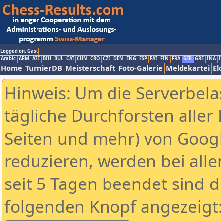
Logged on: Gast
Arabic
ARM
AZE
BIH
BUL
CAT
CHN
CRO
CZE
DEN
ENG
ESP
FAI
FIN
FRA
GER
GRE
INA
I
Home
TurnierDB
Meisterschaft
Foto-Galerie
Meldekartei
El
Hinweis: Um die Serverbela
tägliche Durchforsten aller 
Seiten und mehr) von Goog
reduzieren, werden bei alle
seit 5 Tagen beendet sind d
folgenden Knopf angezeigt