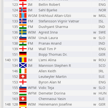
123
IM
Bellin Robert
ENG
124
IM
Sahl Bjarke
NOR
132
WGM
Enkhtuul Altan-Ulzii
w
MGL
133
FM
Stefansson Vignir Vatnar
ISL
135
FM
Dushyant Sharma
IND
136
WIM
Agrest Inna
w
SWE
137
WIM
Unuk Laura
w
SLO
138
FM
Pranav Anand
IND
139
FM
Wall Tim P
ENG
151
Bopp Thomas Dr.
GER
140
131
IM
L'ami Alina
w
ROU
134
IM
Mannion Stephen R
SCO
146
Allen Keith
IRL
152
Leutwyler Martin
SUI
153
Byron Alan M
ENG
155
WFM
Vidic Teja
w
SLO
159
WFM
Demeter Dorina
w
HUN
163
Chennaoui Yasin
SUI
148
128
WIM
Heinemann Josefine
w
GER