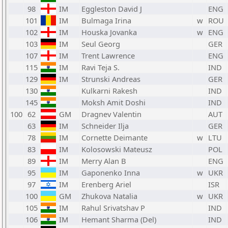
98
IM
Eggleston David J
ENG
101
IM
Bulmaga Irina
w
ROU
102
IM
Houska Jovanka
w
ENG
103
IM
Seul Georg
GER
107
IM
Trent Lawrence
ENG
115
IM
Ravi Teja S.
IND
129
IM
Strunski Andreas
GER
130
Kulkarni Rakesh
IND
145
Moksh Amit Doshi
IND
100
62
GM
Dragnev Valentin
AUT
63
IM
Schneider Ilja
GER
78
IM
Cornette Deimante
w
LTU
83
IM
Kolosowski Mateusz
POL
89
IM
Merry Alan B
ENG
95
IM
Gaponenko Inna
w
UKR
97
IM
Erenberg Ariel
ISR
100
GM
Zhukova Natalia
w
UKR
105
IM
Rahul Srivatshav P
IND
106
IM
Hemant Sharma (Del)
IND