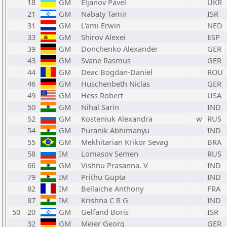
18
GM
Eljanov Pavel
UKR
21
GM
Nabaty Tamir
ISR
31
GM
L'ami Erwin
NED
33
GM
Shirov Alexei
ESP
39
GM
Donchenko Alexander
GER
43
GM
Svane Rasmus
GER
44
GM
Deac Bogdan-Daniel
ROU
46
GM
Huschenbeth Niclas
GER
49
GM
Hess Robert
USA
50
GM
Nihal Sarin
IND
52
GM
Kosteniuk Alexandra
w
RUS
54
GM
Puranik Abhimanyu
IND
55
GM
Mekhitarian Krikor Sevag
BRA
58
IM
Lomasov Semen
RUS
66
GM
Vishnu Prasanna. V
IND
79
IM
Prithu Gupta
IND
82
IM
Bellaiche Anthony
FRA
87
IM
Krishna C R G
IND
50
20
GM
Gelfand Boris
ISR
32
GM
Meier Georg
GER