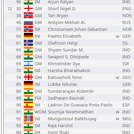
96
IM
Arjun Kalyan
IND
72
30
GM
Short Nigel D
ENG
38
GM
Tari Aryan
NOR
45
GM
Antipov Mikhail Al.
RUS
57
IM
Christiansen Johan-Sebastian
NOR
60
IM
Paehtz Elisabeth
w
GER
61
GM
Olafsson Helgi
ISL
65
GM
Shyam Sundar M.
IND
68
GM
Swapnil S. Dhopade
IND
69
GM
Khmelniker Ilya
ISR
70
IM
Harsha Bharathakoti
IND
74
GM
Batsiashvili Nino
w
GEO
85
IM
Lubbe Nikolas
GER
86
GM
Sundararajan Kidambi
IND
88
FM
Sadhwani Raunak
IND
90
IM
Ladron De Guevara Pinto Paolo
ESP
91
WGM
Soumya Swaminathan
w
IND
92
IM
Munguntuul Batkhuyag
w
MGL
93
IM
Raja Harshit
IND
94
IM
Fenil Shah
IND