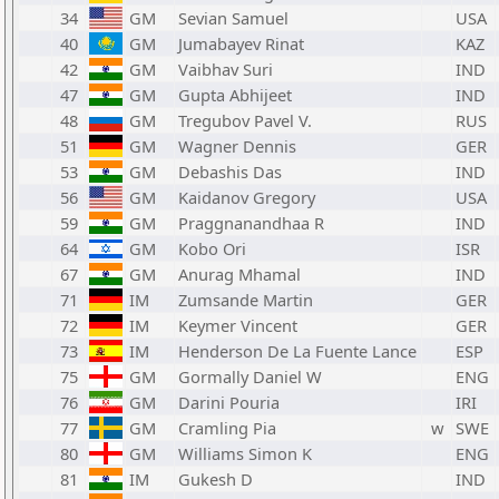
34
GM
Sevian Samuel
USA
40
GM
Jumabayev Rinat
KAZ
42
GM
Vaibhav Suri
IND
47
GM
Gupta Abhijeet
IND
48
GM
Tregubov Pavel V.
RUS
51
GM
Wagner Dennis
GER
53
GM
Debashis Das
IND
56
GM
Kaidanov Gregory
USA
59
GM
Praggnanandhaa R
IND
64
GM
Kobo Ori
ISR
67
GM
Anurag Mhamal
IND
71
IM
Zumsande Martin
GER
72
IM
Keymer Vincent
GER
73
IM
Henderson De La Fuente Lance
ESP
75
GM
Gormally Daniel W
ENG
76
GM
Darini Pouria
IRI
77
GM
Cramling Pia
w
SWE
80
GM
Williams Simon K
ENG
81
IM
Gukesh D
IND