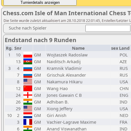
Chess.com Isle of Man International Chess 
Die Seite wurde zuletzt aktualisiert am 28.10.2018 22:01:45, Ersteller/Letzter 
Suche nach Spieler
Endstand nach 9 Runden
Rg.
Snr
Name
sex
Land
1
10
GM
Wojtaszek Radoslaw
POL
13
GM
Naiditsch Arkadij
AZE
3
4
GM
Kramnik Vladimir
RUS
7
GM
Grischuk Alexander
RUS
8
GM
Nakamura Hikaru
USA
12
GM
Wang Hao
CHN
24
GM
Jones Gawain C B
ENG
26
GM
Adhiban B.
IND
29
GM
Xiong Jeffery
USA
10
2
GM
Giri Anish
NED
3
GM
Vachier-Lagrave Maxime
FRA
6
GM
Anand Viswanathan
IND