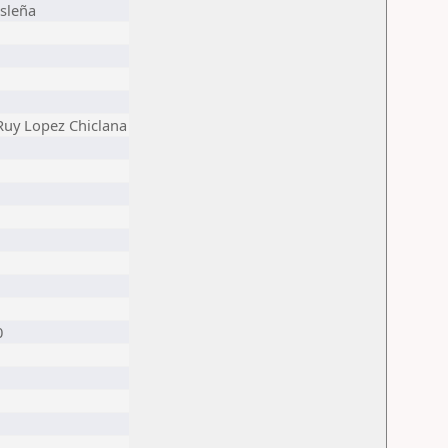
Isleña
Ruy Lopez Chiclana
0