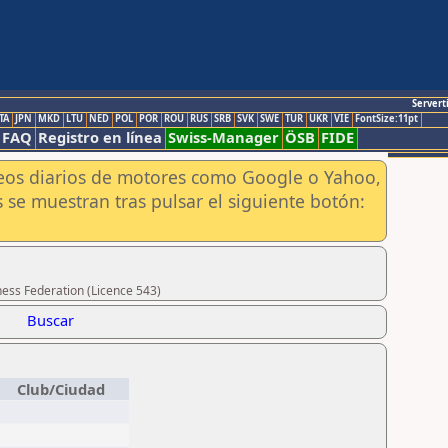
Servert
TA
JPN
MKD
LTU
NED
POL
POR
ROU
RUS
SRB
SVK
SWE
TUR
UKR
VIE
FontSize:11pt
FAQ
Registro en línea
Swiss-Manager
ÖSB
FIDE
aneos diarios de motores como Google o Yahoo,
 se muestran tras pulsar el siguiente botón:
hess Federation (Licence 543)
Buscar
Club/Ciudad