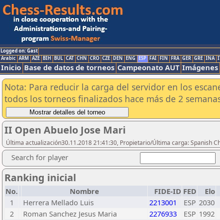
Logged on: Gast
Arabic
ARM
AZE
BIH
BUL
CAT
CHN
CRO
CZE
DEN
ENG
ESP
FAI
FIN
FRA
GER
GRE
INA
I
Inicio
Base de datos de torneos
Campeonato AUT
Imágenes
Nota: Para reducir la carga del servidor en los esc
todos los torneos finalizados hace más de 2 semanas
II Open Abuelo Jose Mari
Última actualización30.11.2018 21:41:30, Propietario/Última carga: Spanish C
Search for player
Ranking inicial
No.
Nombre
FIDE-ID
FED
Elo
1
Herrera Mellado Luis
2213001
ESP
2030
2
Roman Sanchez Jesus Maria
2276933
ESP
1992