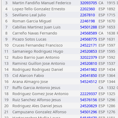
3
Martin Fandiño Manuel Federico
32093705
CA
1915
4
Lopez-Tello Gonzalez Ernesto
2202360
ESP
1892
5
Sevillano Leal Julio
2267810
ESP
1715
6
Roman Garcia Miguel
2246198
ESP
1670
7
Cabillas Martinez Juan Luis
54501288
ESP
1653
8
Carreño Navas Fernando
24568589
CA
1638
9
Picazo Sotos Lucas
24568775
ESP
1631
10
Cruces Fernandez Francisco
24522171
ESP
1597
11
Samaniego Rodriguez Hugo
24520853
ESP
1595
12
Rubio Barrio Juan Antonio
32022379
ESP
1592
13
Ramirez Guillon Jose Antonio
24520810
ESP
1537
14
Rodriguez Rodriguez Daniel
24541982
ESP
1434
15
Cid Alarcon Fabio
24541850
ESP
1364
16
Arana Almagro Jose
54524512
ESP
1344
17
Ruffo Garcia Antonio Jesus
CA
1332
18
Rodriguez Gomez Jose Antonio
22229337
ESP
1325
19
Ruiz Sanchez Alfonso Jesus
54576156
ESP
1296
20
Rodriguez Ales Daniel Jesus
24520829
ESP
1286
21
Campuzano Gonzalez Alfonso
54501296
ESP
1276
22
Hartasanchez Muñiz Laura
54548470
ESP
1151