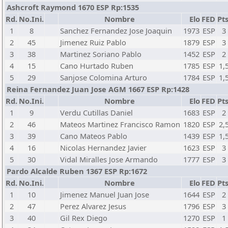
Ashcroft Raymond 1670 ESP Rp:1535
Rd.
No.Ini.
Nombre
Elo
FED
Pts
1
8
Sanchez Fernandez Jose Joaquin
1973
ESP
3
2
45
Jimenez Ruiz Pablo
1879
ESP
3
3
38
Martinez Soriano Pablo
1452
ESP
2
4
15
Cano Hurtado Ruben
1785
ESP
1,
5
29
Sanjose Colomina Arturo
1784
ESP
1,
Reina Fernandez Juan Jose AGM 1667 ESP Rp:1428
Rd.
No.Ini.
Nombre
Elo
FED
Pts
1
9
Verdu Cutillas Daniel
1683
ESP
2
2
46
Mateos Martinez Francisco Ramon
1820
ESP
2,
3
39
Cano Mateos Pablo
1439
ESP
1,
4
16
Nicolas Hernandez Javier
1623
ESP
3
5
30
Vidal Miralles Jose Armando
1777
ESP
3
Pardo Alcalde Ruben 1367 ESP Rp:1672
Rd.
No.Ini.
Nombre
Elo
FED
Pts
1
10
Jimenez Manuel Juan Jose
1644
ESP
2
2
47
Perez Alvarez Jesus
1796
ESP
3
3
40
Gil Rex Diego
1270
ESP
1