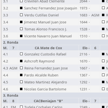
3.1
Crevillen Abad Clemente
2044
-
G
3.2
Sanchez Fernandez Jose Joaquin
1973
-
3.3
Verdu Cutillas Daniel
1683
-
AGM
R
3.4
Jimenez Manuel Juan Jose
1644
-
3.5
Tomas Alonso Francisco J.
1528
-
M
3.6
Vicente Navarro Juan Manuel
1510
-
2. Ronda
M.
7
CA Mate de Cox
Elo
-
6
4.1
Gonzalez Custodio Rafael
2116
-
M
4.2
Ashcroft Raymond
1670
-
4.3
AGM
Reina Fernandez Juan Jose
1667
-
M
4.4
Pardo Alcalde Ruben
1367
-
P
4.5
Mateo Martinez Alejandro
1292
-
M
4.6
Nicolas Garcia Bartolome
1231
-
3. Ronda
M.
8
CACBeniajan "B"
Elo
-
7
4.1
FM
Tudela Corbalan Carlos
2249
-
G