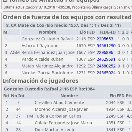
Última actualización13.10.2018 14:05:38, Propietario/Última carga: Spanish C
Orden de fuerza de los equipos con resulta
8. CA Mate de Cox (Elo medio:1557, Des 1: 1 / Des 2: 11)
M.
Nombre
Elo
FED
FIDE-ID
1
2
3
1
Gonzalez Custodio Rafael
2116
ESP
2205653
1
0
0
2
Ashcroft Raymond
1670
ESP
54561230
0
0
0
3
AGM
Reina Fernandez Juan Jose
1667
ESP
2296896
0
0
1
4
Pardo Alcalde Ruben
1367
ESP
24529591
½
0
1
5
Mateo Martinez Alejandro
1292
ESP
24580252
0
1
0
6
Nicolas Garcia Bartolome
1231
ESP
24565024
0
1
0
Información de jugadores
Gonzalez Custodio Rafael 2116 ESP Rp:1984
Rd.
No.Ini.
Nombre
Elo
FED
Pts
1
7
Crevillen Abad Clemente
2044
ESP
0
2
44
Moreno Alcaraz Jose Javier
1934
ESP
3,
3
37
FM
Tudela Corbalan Carlos
2249
ESP
4,
4
14
Colete Fernandez Jose Maria
1851
ESP
1
5
28
Diez Machin Vicente
1841
ESP
1