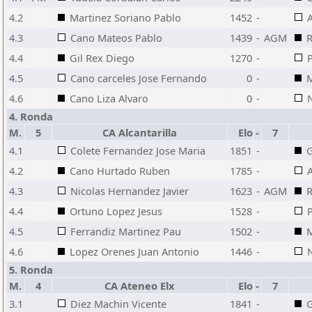
4.2
Martinez Soriano Pablo
1452
-
4.3
Cano Mateos Pablo
1439
-
AGM
R
4.4
Gil Rex Diego
1270
-
4.5
Cano carceles Jose Fernando
0
-
M
4.6
Cano Liza Alvaro
0
-
4. Ronda
M.
5
CA Alcantarilla
Elo
-
7
4.1
Colete Fernandez Jose Maria
1851
-
G
4.2
Cano Hurtado Ruben
1785
-
4.3
Nicolas Hernandez Javier
1623
-
AGM
R
4.4
Ortuno Lopez Jesus
1528
-
4.5
Ferrandiz Martinez Pau
1502
-
M
4.6
Lopez Orenes Juan Antonio
1446
-
5. Ronda
M.
4
CA Ateneo Elx
Elo
-
7
3.1
Diez Machin Vicente
1841
-
G