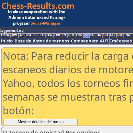
Logged on: Gast
Arabic
ARM
AZE
BIH
BUL
CAT
CHN
CRO
CZE
DEN
ENG
ESP
FAI
FIN
FRA
GER
GRE
INA
I
Inicio
Base de datos de torneos
Campeonato AUT
Imágenes
Nota: Para reducir la carga 
escaneos diarios de motor
Yahoo, todos los torneos f
semanas se muestran tras p
botón:
II Torneo de Amistad Por equipos