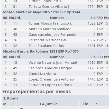
4
34
Ortuno Lopez Jesus
1528
ESP
1,
5
31
Tortosa Gomez Alberto J
1764
ESP
3
Mateo Martinez Alejandro 1292 ESP Rp:1344
Rd.
No.Ini.
Nombre
Elo
FED
Pts
1
11
Tomas Alonso Francisco J.
1528
ESP
5
2
48
Moreno Moreno Santiago
0
ESP
1
3
43
Cano carceles Jose Fernando
0
ESP
1
4
36
Ferrandiz Martinez Pau
1502
ESP
2,
5
32
Tena Escolano Carlos
1691
ESP
4
Nicolas Garcia Bartolome 1231 ESP Rp:1075
Rd.
No.Ini.
Nombre
Elo
FED
Pts
1
13
Vicente Navarro Juan Manuel
1510
ESP
3
2
49
Espinosa Aparicio Enrique
1126
ESP
2
3
42
Cano Liza Alvaro
0
ESP
1
4
35
Lopez Orenes Juan Antonio
1446
ESP
2
5
33
Escudero Lopez Francisco
1493
ESP
2
Emparejamientos por mesas
1. Ronda
M.
3
CA Jumilla
Elo
-
7