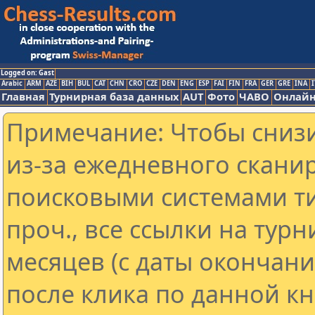
Logged on: Gast
Arabic
ARM
AZE
BIH
BUL
CAT
CHN
CRO
CZE
DEN
ENG
ESP
FAI
FIN
FRA
GER
GRE
INA
I
Главная
Турнирная база данных
AUT
Фото
ЧАВО
Онлайн
Примечание: Чтобы снизи
из-за ежедневного скани
поисковыми системами ти
проч., все ссылки на тур
месяцев (с даты окончан
после клика по данной кн