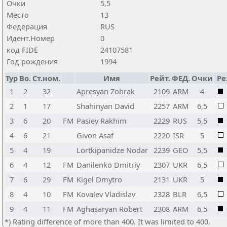
Очки
5,5
Место
13
Федерация
RUS
Идент.Номер
0
код FIDE
24107581
Год рождения
1994
Тур
Bo.
Ст.ном.
Имя
Рейт.
ФЕД.
Очки
Ре
1
2
32
Apresyan Zohrak
2109
ARM
4
2
1
17
Shahinyan David
2257
ARM
6,5
3
6
20
FM
Pasiev Rakhim
2229
RUS
5,5
4
6
21
Givon Asaf
2220
ISR
5
5
4
19
Lortkipanidze Nodar
2239
GEO
5,5
6
4
12
FM
Danilenko Dmitriy
2307
UKR
6,5
7
6
29
FM
Kigel Dmytro
2131
UKR
5
8
4
10
FM
Kovalev Vladislav
2328
BLR
6,5
9
4
11
FM
Aghasaryan Robert
2308
ARM
6,5
*) Rating difference of more than 400. It was limited to 400.