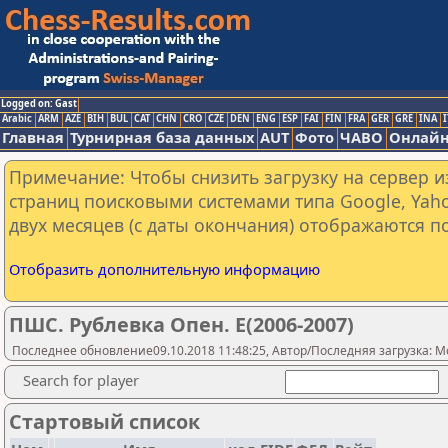
Logged on: Gast
Arabic
ARM
AZE
BIH
BUL
CAT
CHN
CRO
CZE
DEN
ENG
ESP
FAI
FIN
FRA
GER
GRE
INA
I
Главная
Турнирная база данных
AUT
Фото
ЧАВО
Онлайн
Примечание: Чтобы снизить загрузку на сервер и
страниц поисковыми системами типа Google, Yaho
двух месяцев (с даты окончания) отображаются по
Отобразить дополнительную информацию
ПШС. Рублевка Опен. E(2006-2007)
Последнее обновление09.10.2018 11:48:25, Автор/Последняя загрузка: M
Search for player
Стартовый список